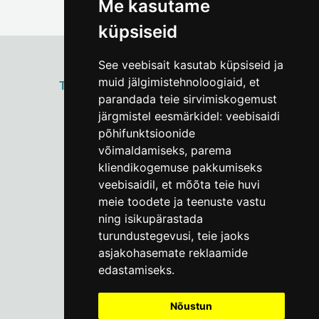
Me kasutame
küpsiseid
See veebisait kasutab küpsiseid ja
muid jälgimistehnoloogiaid, et
ТАЛЛИННСКИЙ
ГОРОДСКОЙ МУЗЕЙ
parandada teie sirvimiskogemust
Vene 17
järgmistel eesmärkidel:
veebisaidi
põhifunktsioonide
Пн–Пт 9–17:
(+372) 610 4178
võimaldamiseks
,
parema
kliendikogemuse pakkumiseks
info@linnamuuseum.ee
veebisaidil
,
et mõõta teie huvi
meie toodete ja teenuste vastu
ning isikupärastada
turundustegevusi
,
teie jaoks
asjakohasemate reklaamide
edastamiseks
.
Nõustun