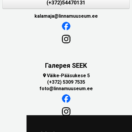
(+372)54470131
kalamaja@linnamuuseum.ee
Галерея SEEK
Väike-Pääsukese 5

(+372) 5309 7535
foto@linnamuuseum.ee