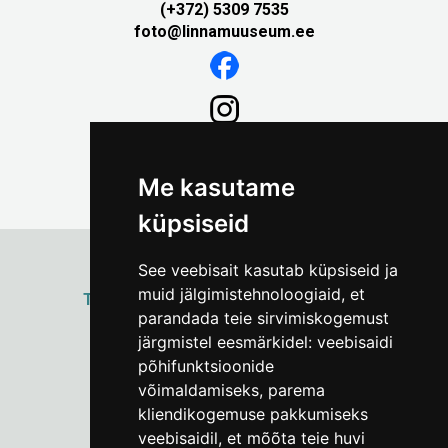
(+372) 5309 7535
foto@linnamuuseum.ee
Me kasutame
küpsiseid
See veebisait kasutab küpsiseid ja
muid jälgimistehnoloogiaid, et
ТАЛЛИННСКИЙ
ГОРОДСКОЙ МУЗЕЙ
parandada teie sirvimiskogemust
Vene 17
järgmistel eesmärkidel:
veebisaidi
põhifunktsioonide
Пн–Пт 9–17:
(+372) 610 4178
võimaldamiseks
,
parema
kliendikogemuse pakkumiseks
info@linnamuuseum.ee
veebisaidil
,
et mõõta teie huvi