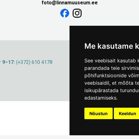
foto@linnamuuseum.ee
Me kasutame k
See veebisait kasutab k
 9–17:
(+372) 610 4178
info@linnamuuseum
parandada teie sirvimi
põhifunktsioonide või
veebisaidil
,
et mõõta te
isikupärastada turundu
edastamiseks
.
Nõustun
Keeldun