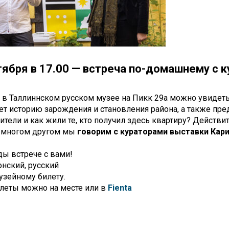
тября в 17.00 — встреча по-домашнему с 
 в Таллиннском русском музее на Пикк 29а можно увидеть
т историю зарождения и становления района, а также пред
ители и как жили те, кто получил здесь квартиру? Действи
и многом другом мы
говорим с кураторами выставки Кари
ы встрече с вами!
онский, русский
узейному билету.
леты можно на месте или в
Fienta