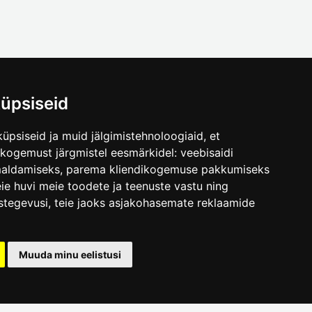
üpsiseid
üpsiseid ja muid jälgimistehnoloogiaid, et
.ee
skogemust järgmistel eesmärkidel:
veebisaidi
maldamiseks
,
parema kliendikogemuse pakkumiseks
ie huvi meie toodete ja teenuste vastu ning
stegevusi
,
teie jaoks asjakohasemate reklaamide
Muuda minu eelistusi