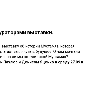
Touch
device
users
can
use
touch
кураторами выставки.
and
swipe
gestures.
 выставку об истории Мустамяэ, которая
лагает заглянуть в будущее. О чем мечтали
тельно ли мы хотели такой Мустамяэ?
н Паулюс и Денисом Яценко в среду 27.09 в