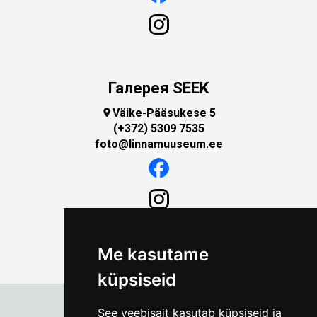
Галерея SEEK
Väike-Pääsukese 5

(+372) 5309 7535
foto@linnamuuseum.ee
Me kasutame
küpsiseid
See veebisait kasutab küpsiseid ja