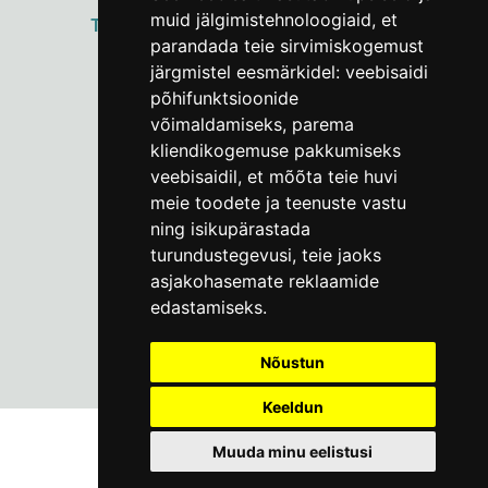
muid jälgimistehnoloogiaid, et
ТАЛЛИННСКИЙ
ГОРОДСКОЙ МУЗЕЙ
parandada teie sirvimiskogemust
Vene 17
järgmistel eesmärkidel:
veebisaidi
põhifunktsioonide
Пн–Пт 9–17:
(+372) 610 4178
võimaldamiseks
,
parema
kliendikogemuse pakkumiseks
info@linnamuuseum.ee
veebisaidil
,
et mõõta teie huvi
meie toodete ja teenuste vastu
ning isikupärastada
turundustegevusi
,
teie jaoks
asjakohasemate reklaamide
edastamiseks
.
Nõustun
Keeldun
Muuda minu eelistusi