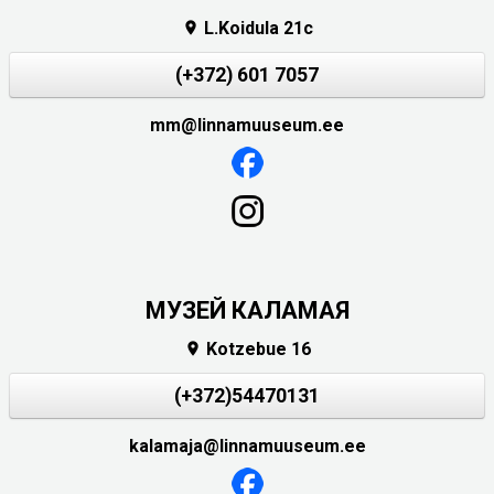
L.Koidula 21c

(+372) 601 7057
mm@linnamuuseum.ee
МУЗЕЙ КАЛАМАЯ
Kotzebue 16

(+372)54470131
kalamaja@linnamuuseum.ee