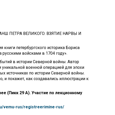
Touch
device
users
can
use
touch
НШ ПЕТРА ВЕЛИКОГО. ВЗЯТИЕ НАРВЫ И
and
swipe
gestures.
ия книги петербургского историка Бориса
русскими войсками в 1704 году».
бытий в истории Северной войны. Автор
и уникальной военной операцией для эпохи
ных источниках по истории Северной войны.
, и покажет, как создавались иллюстрации к
зее (Пикк 29 А). Участие по лекционному
ru/vemu-rus/registreerimine-rus/