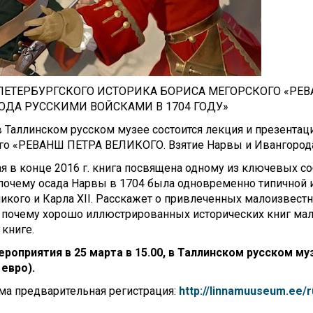
ПЕТЕРБУРГСКОГО ИСТОРИКА БОРИСА МЕГОРСКОГО «РЕВА
ОДА РУССКИМИ ВОЙСКАМИ В 1704 ГОДУ»
в Таллинском русском музее состоится лекция и презентац
го «РЕВАНШ ПЕТРА ВЕЛИКОГО. Взятие Нарвы и Ивангорода 
в конце 2016 г. книга посвящена одному из ключевых со
почему осада Нарвы в 1704 была одновременно типичной 
икого и Карла XII. Расскажет о привлеченных малоизвест
 почему хорошо иллюстрированных исторических книг мало
 книге.
роприятия в 25 марта в 15.00, в Таллинском русском му
 евро).
ма предварительная регистрация:
http://linnamuuseum.ee/