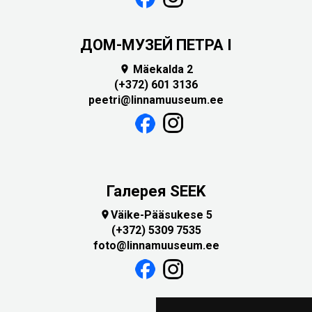
ДОМ-МУЗЕЙ ПЕТРА I
Mäekalda 2

(+372) 601 3136
peetri@linnamuuseum.ee
Галерея SEEK
Väike-Pääsukese 5

(+372) 5309 7535
foto@linnamuuseum.ee