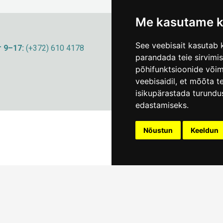
Me kasutame k
See veebisait kasutab k
 9–17:
(+372) 610 4178
info@linnamuuseum
parandada teie sirvimi
põhifunktsioonide või
veebisaidil
,
et mõõta te
isikupärastada turundu
edastamiseks
.
Nõustun
Keeldun