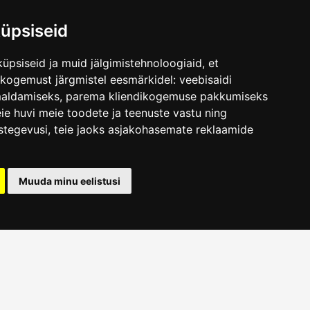
üpsiseid
üpsiseid ja muid jälgimistehnoloogiaid, et
.ee
skogemust järgmistel eesmärkidel:
veebisaidi
maldamiseks
,
parema kliendikogemuse pakkumiseks
ie huvi meie toodete ja teenuste vastu ning
stegevusi
,
teie jaoks asjakohasemate reklaamide
Muuda minu eelistusi