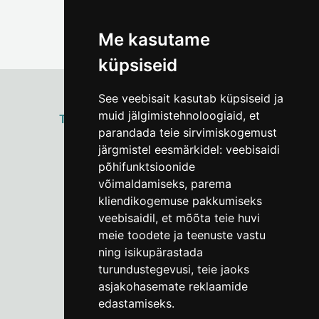
Me kasutame
küpsiseid
See veebisait kasutab küpsiseid ja
muid jälgimistehnoloogiaid, et
ТАЛЛИННСКИЙ
ГОРОДСКОЙ МУЗЕЙ
parandada teie sirvimiskogemust
Vene 17
järgmistel eesmärkidel:
veebisaidi
põhifunktsioonide
Пн–Пт 9–17:
(+372) 610 4178
võimaldamiseks
,
parema
kliendikogemuse pakkumiseks
info@linnamuuseum.ee
veebisaidil
,
et mõõta teie huvi
meie toodete ja teenuste vastu
ning isikupärastada
turundustegevusi
,
teie jaoks
asjakohasemate reklaamide
edastamiseks
.