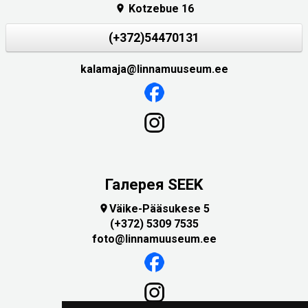
Kotzebue 16

(+372)54470131
kalamaja@linnamuuseum.ee
Галерея SEEK
Väike-Pääsukese 5

(+372) 5309 7535
foto@linnamuuseum.ee