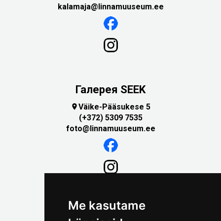
kalamaja@linnamuuseum.ee
Галерея SEEK
Väike-Pääsukese 5

(+372) 5309 7535
foto@linnamuuseum.ee
Me kasutame