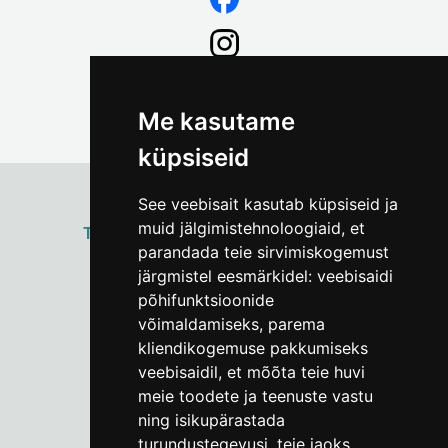
Me kasutame
küpsiseid
See veebisait kasutab küpsiseid ja
muid jälgimistehnoloogiaid, et
ТАЛЛИННСКИЙ
ГОРОДСКОЙ МУЗЕЙ
parandada teie sirvimiskogemust
Vene 17
järgmistel eesmärkidel:
veebisaidi
põhifunktsioonide
Пн–Пт 9–17:
(+372) 610 4178
võimaldamiseks
,
parema
kliendikogemuse pakkumiseks
info@linnamuuseum.ee
veebisaidil
,
et mõõta teie huvi
meie toodete ja teenuste vastu
ning isikupärastada
turundustegevusi
,
teie jaoks