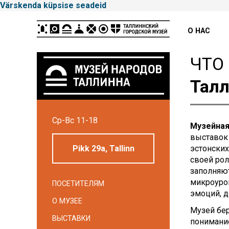
Värskenda küpsise seadeid
Peamenüü
О НАС
ЧТО
Талл
Tallinna
Ср-Вс 11-18
Linnamuuseum
Музейная
выставок 
Pikk 29a, Tallinn
эстонских
своей рол
заполняют
микроуров
ПОСЕТИТЕЛЯМ
эмоций, 
О МУЗЕЕ
Музей бер
ВЫСТАВКИ
понимание