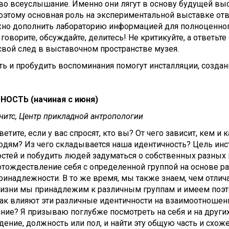
во всеуслышание. Именно они лягут в основу будущей выс
этому основная роль на экспериментальной выставке отв
но дополнить лабораторию информацией для полноценного
 говорите, обсуждайте, делитесь! Не критикуйте, а ответьт
свой след в выставочном пространстве музея.
ь и пробудить воспоминания помогут инсталляции, созда
ОСТЬ (начиная с июня)
нитс, Центр прикладной антропологии
ветите, если у вас спросят, кто вы? От чего зависит, кем 
дям? Из чего складывается наша идентичность? Цель инс
стей и побудить людей задуматься о собственных разных и
отождествление себя с определенной группой на основе р
ринадлежности. В то же время, мы также знаем, чем отличаем
жизни мы принадлежим к различным группам и имеем поэт
как влияют эти различные идентичности на взаимоотношен
ние? Я призываю поглубже посмотреть на себя и на других
ение, должность или пол, и найти эту общую часть и схоже