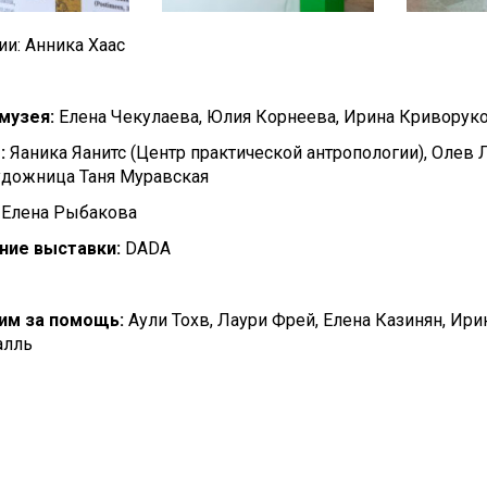
и: Анника Хаас
музея:
Елена Чекулаева, Юлия Корнеева, Ирина Криворуко
:
Яаника Яанитс (Центр практической антропологии), Олев 
удожница Таня Муравская
Елена Рыбакова
ие выставки:
DADA
им за помощь:
Аули Тохв, Лаури Фрей, Елена Казинян, Ири
алль