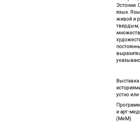
Эстонии. 
язык. Язы
живой и р
твердым, 
множеств
художест
постоянны
выразител
указывающ
Выставка 
историями
устно или
Программа
и арт-мед
(MeM).