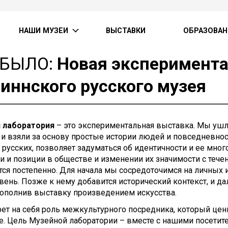
НАШИ МУЗЕИ
ВЫСТАВКИ
ОБРАЗОВАН
 БЫЛО:
Новая эксперимента
иннского русского музея
 лаборатория
– это экспериментальная выставка. Мы ушл
и взяли за основу простые истории людей и повседневнос
 русских, позволяет задуматься об идентичности и ее много
и и позиции в обществе и изменении их значимости с теч
ся постепенно. Для начала мы сосредоточимся на личных и
ень. Позже к нему добавится исторический контекст, и д
дополнив выставку произведением искусства.
ет на себя роль межкультурного посредника, который цен
. Цель Музейной лаборатории – вместе с нашими посетит