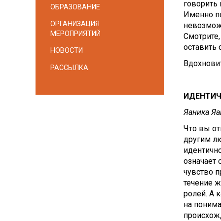
говорить 
ОБРАЗОВАНИЕ
Именно по
ОРГАНИЗАЦИЯ
невозмож
МЕРОПРИЯТИЙ
Смотрите,
оставить 
НОВОСТИ
Вдохновит
РАССЫЛКА
ИДЕНТИЧН
Яаника Яа
Что вы от
другим лю
идентично
означает 
чувство п
течение 
ролей. А 
на понима
происхожд