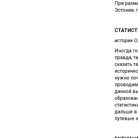
При разм
Эстонии, 
СТАТИСТИ
историк О
Иногда го
правда, т
сказать т
историчес
нужно поч
проводимы
данной вы
образован
статистик
дальше в 
путевые з