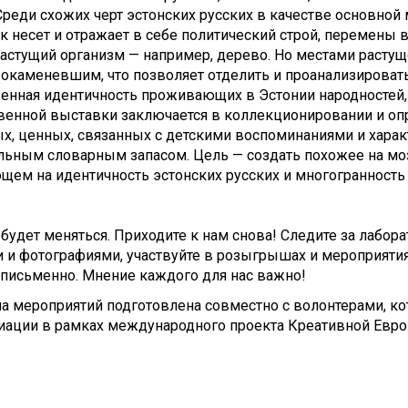
Среди схожих черт эстонских русских в качестве основно
к несет и отражает в себе политический строй, перемены 
астущий организм — например, дерево. Но местами расту
окаменевшим, что позволяет отделить и проанализировать 
енная идентичность проживающих в Эстонии народностей,
венной выставки заключается в коллекционировании и оп
х, ценных, связанных с детскими воспоминаниями и хара
ьным словарным запасом. Цель — создать похожее на моза
ем на идентичность эстонских русских и многогранность 
будет меняться. Приходите к нам снова! Следите за лабор
 и фотографиями, участвуйте в розыгрышах и мероприяти
 письменно. Мнение каждого для нас важно!
 мероприятий подготовлена совместно с волонтерами, ко
иации в рамках международного проекта Креативной Евро