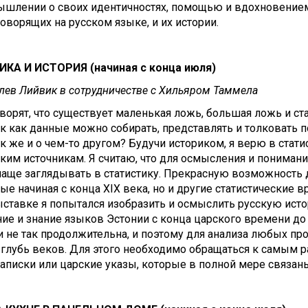
ышлении о своих идентичностях, помощью и вдохновением
говорящих на русском языке, и их истории.
КА И ИСТОРИЯ (начиная с конца июля)
лев Лийвик в сотрудничестве с Хильяром Таммела
ворят, что существует маленькая ложь, большая ложь и ста
ак как данные можно собирать, представлять и толковать п
ак же и о чем-то другом? Будучи историком, я верю в стат
ким источникам. Я считаю, что для осмысления и пониман
аще заглядывать в статистику. Прекрасную возможность д
е начиная с конца XIX века, но и другие статистические в
ставке я попытался изобразить и осмыслить русскую исто
ие и знание языков Эстонии с конца царского времени до
и не так продолжительна, и поэтому для анализа любых пр
глубь веков. Для этого необходимо обращаться к самым р
аписки или царские указы, которые в полной мере связаны