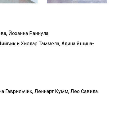
ва, Йоханна Раннула
Лийвик и Хиллар Таммела, Алина Яшина-
на Гаврильчик, Леннарт Кумм, Лео Савила,