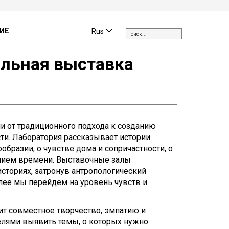
Use
the
ИЕ
Rus
up
and
льная выставка
down
arrows
to
select
a
result.
и от традиционного подхода к созданию
Press
ти. Лаборатория рассказывает истории
enter
образии, о чувстве дома и сопричастности, о
to
ением времени. Выставочные залы
go
сториях, затронув антропологический
to
алее мы перейдем на уровень чувств и
the
selected
search
ит совместное творчество, эмпатию и
result.
елями выявить темы, о которых нужно