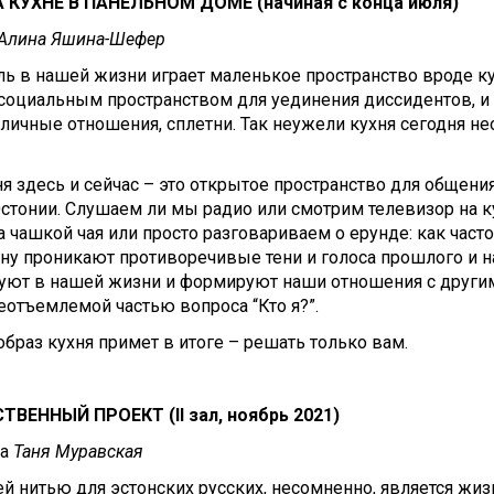
А КУХНЕ
В
ПАНЕЛЬНО
М
ДОМ
Е (начиная с конца июля)
 Алина Яшина-Шефер
ь в нашей жизни играет маленькое пространство вроде к
социальным пространством для уединения диссидентов, и
 личные отношения, сплетни. Так неужели кухня сегодня н
я здесь и сейчас – это открытое пространство для общени
стонии. Слушаем ли мы радио или смотрим телевизор на к
а чашкой чая или просто разговариваем о ерунде: как ча
ну проникают противоречивые тени и голоса прошлого и н
вуют в нашей жизни и формируют наши отношения с други
еотъемлемой частью вопроса “Кто я?”.
образ кухня примет в итоге – решать только вам.
ВЕННЫЙ ПРОЕКТ (II зал, ноябрь 2021)
ца
Таня Муравская
 нитью для эстонских русских, несомненно, является жиз