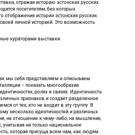
Touch
тавки, отражая историю эстонских русских.
device
одится посетителям, без которых
users
 отображения истории эстонских русских.
can
е своей личной историей. Это возможность
use
touch
нные кураторами выставки:
and
swipe
gestures.
и как мы себя представляем и описываем
талляции − показать многообразие
дентичностях, ролях и связях. Идентичность
азличных признаков и создает разделенное
ся от тех, кто не входит в эту группу. В
ому несколько идентичностей и различных
ия, на отношение к чему-либо, на мышление,
, учитывая не только национальное
сть, которая присуща всем нам, как людям.