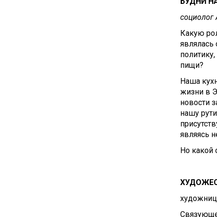
БУДНИ Н
социолог
Какую рол
являлась 
политику,
пищи?
Наша кухн
жизни в Э
новости з
нашу рути
присутст
являясь н
Но какой 
ХУДОЖЕСТ
художни
Связующей