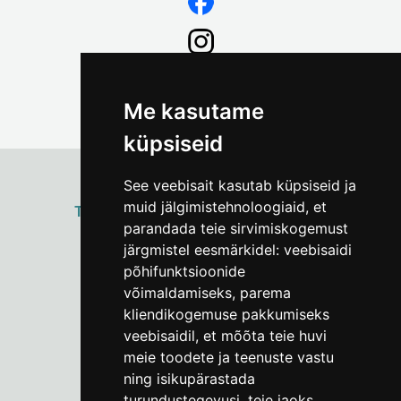
Me kasutame
küpsiseid
See veebisait kasutab küpsiseid ja
muid jälgimistehnoloogiaid, et
ТАЛЛИННСКИЙ
ГОРОДСКОЙ МУЗЕЙ
parandada teie sirvimiskogemust
Vene 17
järgmistel eesmärkidel:
veebisaidi
põhifunktsioonide
Пн–Пт 9–17:
(+372) 610 4178
võimaldamiseks
,
parema
kliendikogemuse pakkumiseks
info@linnamuuseum.ee
veebisaidil
,
et mõõta teie huvi
meie toodete ja teenuste vastu
ning isikupärastada
turundustegevusi
,
teie jaoks