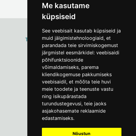
Me kasutame
küpsiseid
See veebisait kasutab küpsiseid ja
muid jälgimistehnoloogiaid, et
ТАЛЛИННСКИЙ
ГОРОДСКОЙ МУЗЕЙ
parandada teie sirvimiskogemust
Vene 17
järgmistel eesmärkidel:
veebisaidi
põhifunktsioonide
Пн–Пт 9–17:
(+372) 610 4178
võimaldamiseks
,
parema
kliendikogemuse pakkumiseks
info@linnamuuseum.ee
veebisaidil
,
et mõõta teie huvi
meie toodete ja teenuste vastu
ning isikupärastada
turundustegevusi
,
teie jaoks
asjakohasemate reklaamide
edastamiseks
.
Nõustun