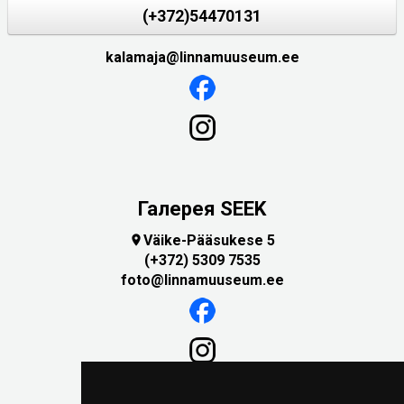
(+372)54470131
kalamaja@linnamuuseum.ee
Галерея SEEK
Väike-Pääsukese 5

(+372) 5309 7535
foto@linnamuuseum.ee