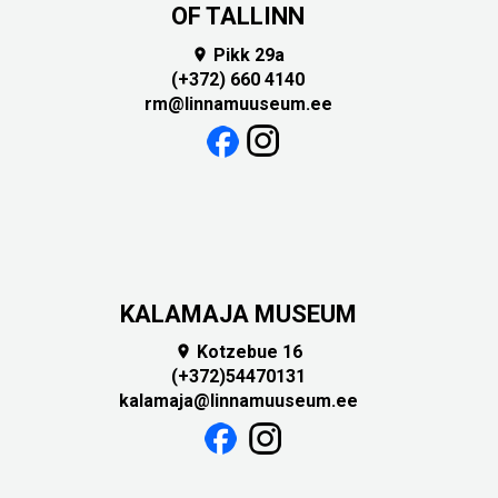
OF TALLINN
Pikk 29a

(+372) 660 4140
rm@linnamuuseum.ee
KALAMAJA MUSEUM
Kotzebue 16

(+372)54470131
kalamaja@linnamuuseum.ee