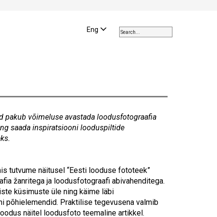
Use
the
Eng
up
and
down
arrows
to
select
a
result.
pakub võimeluse avastada loodusfotograafia
Press
ng saada inspiratsiooni looduspiltide
enter
ks.
to
go
?
to
nis
tutvume näitusel “Eesti looduse fototeek”
the
fia žanritega ja loodusfotograafi abivahenditega.
selected
iste küsimuste üle ning käime läbi
search
i põhielemendid. Praktilise tegevusena valmib
result.
 Loodus näitel loodusfoto teemaline artikkel.