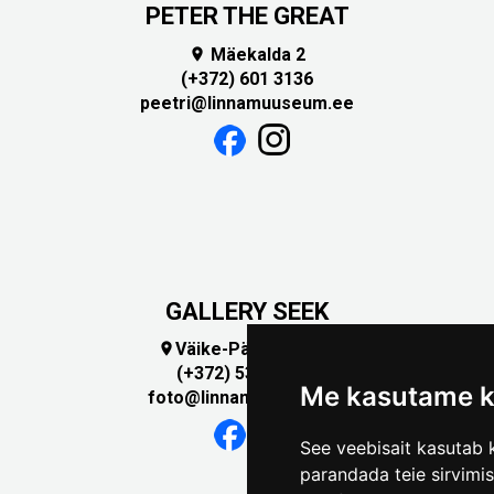
PETER THE GREAT
Mäekalda 2

(+372) 601 3136
peetri@linnamuuseum.ee
GALLERY SEEK
Väike-Pääsukese 5

(+372) 5309 7535
Me kasutame k
foto@linnamuuseum.ee
See veebisait kasutab k
parandada teie sirvimi