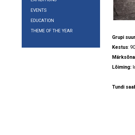
EVENTS
EDUCATION
THEME OF THE YEAR
Grupi suu
Kestus
: 9
Märksõna
Lõiming:
l
Tundi saab