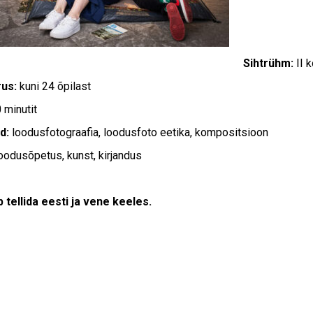
Sihtrühm:
II 
rus:
kuni 24 õpilast
0 minutit
d:
loodusfotograafia, loodusfoto eetika, kompositsioon
oodusõpetus, kunst, kirjandus
 tellida eesti ja vene keeles.