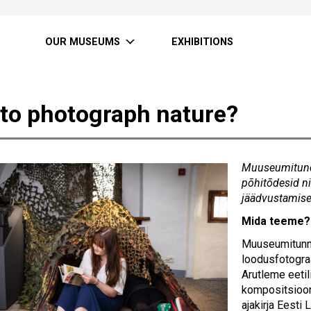
OUR MUSEUMS
EXHIBITIONS
to photograph nature?
Muuseumitund 
põhitõdesid ni
jäädvustamise
Mida teeme
Muuseumitun
loodusfotograa
Arutleme eetil
kompositsioon
ajakirja Eesti