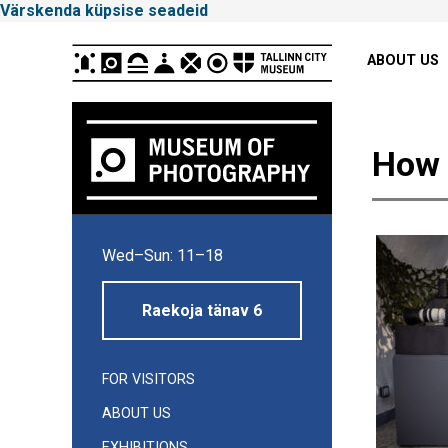
Värskenda küpsise seadeid
Peamenüü
ABOUT US
How 
Tallinna
Wed–Sun: 11–18
Linnamuuseum
Raekoja tänav 6
FOR VISITORS
ABOUT US
EXHIBITIONS