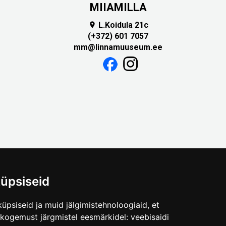
MIIAMILLA
L.Koidula 21c

(+372) 601 7057
mm@linnamuuseum.ee
üpsiseid
üpsiseid ja muid jälgimistehnoloogiaid, et
skogemust järgmistel eesmärkidel:
veebisaidi