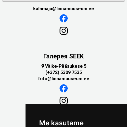
kalamaja@linnamuuseum.ee
Галерея SEEK
Väike-Pääsukese 5

(+372) 5309 7535
foto@linnamuuseum.ee
Me kasutame