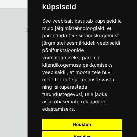
küpsiseid
See veebisait kasutab küpsiseid ja
muid jälgimistehnoloogiaid, et
ТАЛЛИННСКИЙ
ГОРОДСКОЙ МУЗЕЙ
parandada teie sirvimiskogemust
Vene 17
järgmistel eesmärkidel:
veebisaidi
põhifunktsioonide
Пн–Пт 9–17:
(+372) 610 4178
võimaldamiseks
,
parema
kliendikogemuse pakkumiseks
info@linnamuuseum.ee
veebisaidil
,
et mõõta teie huvi
meie toodete ja teenuste vastu
ning isikupärastada
turundustegevusi
,
teie jaoks
asjakohasemate reklaamide
edastamiseks
.
Nõustun
Keeldun