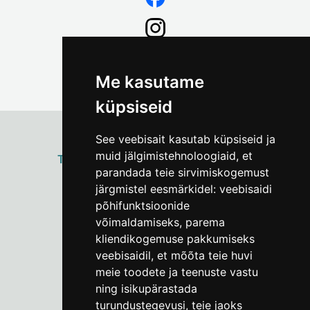
Me kasutame
küpsiseid
See veebisait kasutab küpsiseid ja
muid jälgimistehnoloogiaid, et
ТАЛЛИННСКИЙ
ГОРОДСКОЙ МУЗЕЙ
parandada teie sirvimiskogemust
Vene 17
järgmistel eesmärkidel:
veebisaidi
põhifunktsioonide
Пн–Пт 9–17:
(+372) 610 4178
võimaldamiseks
,
parema
kliendikogemuse pakkumiseks
info@linnamuuseum.ee
veebisaidil
,
et mõõta teie huvi
meie toodete ja teenuste vastu
ning isikupärastada
turundustegevusi
,
teie jaoks