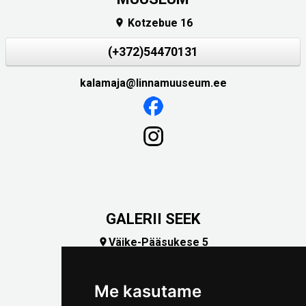
Kotzebue 16

(+372)54470131
kalamaja@linnamuuseum.ee
GALERII SEEK
Väike-Pääsukese 5

(+372) 5309 7535
foto@linnamuuseum.ee
Me kasutame