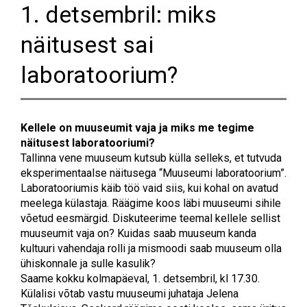
1. detsembril: miks
näitusest sai
laboratoorium?
Kellele on muuseumit vaja ja miks me tegime
näitusest laboratooriumi?
Tallinna vene muuseum kutsub külla selleks, et tutvuda
eksperimentaalse näitusega “Muuseumi laboratoorium”.
Laboratooriumis käib töö vaid siis, kui kohal on avatud
meelega külastaja. Räägime koos läbi muuseumi sihile
võetud eesmärgid. Diskuteerime teemal kellele sellist
muuseumit vaja on? Kuidas saab muuseum kanda
kultuuri vahendaja rolli ja mismoodi saab muuseum olla
ühiskonnale ja sulle kasulik?
Saame kokku kolmapäeval, 1. detsembril, kl 17.30.
Külalisi võtab vastu muuseumi juhataja Jelena