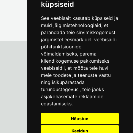
küpsiseid
See veebisait kasutab küpsiseid ja
muid jälgimistehnoloogiaid, et
parandada teie sirvimiskogemust
järgmistel eesmärkidel:
veebisaidi
põhifunktsioonide
võimaldamiseks
,
parema
kliendikogemuse pakkumiseks
Tallinna Linnamuuseum
veebisaidil
,
et mõõta teie huvi
Vene 17
meie toodete ja teenuste vastu
ning isikupärastada
E-R kell 9-17
(+372) 610 4178
turundustegevusi
,
teie jaoks
asjakohasemate reklaamide
info@linnamuuseum.ee
edastamiseks
.
Küpsisepoliitika
Nõustun
Keeldun