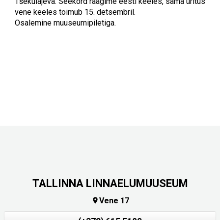
Tšekulajeva. Seekord räägime eesti keeles, sama üritus
vene keeles toimub 15. detsembril.
Osalemine muuseumipiletiga.
TALLINNA LINNAELUMUUSEUM
Vene 17
