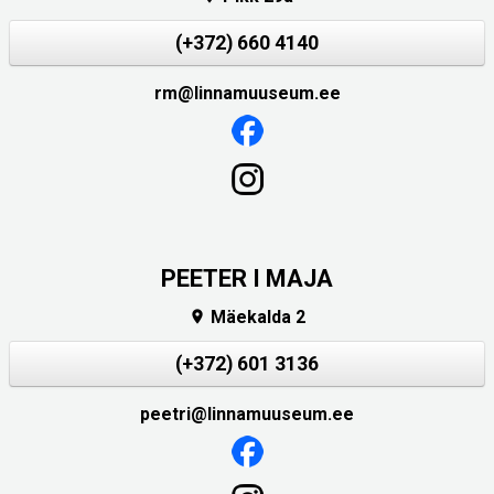
(+372) 660 4140
rm@linnamuuseum.ee
PEETER I MAJA
Mäekalda 2

(+372) 601 3136
peetri@linnamuuseum.ee