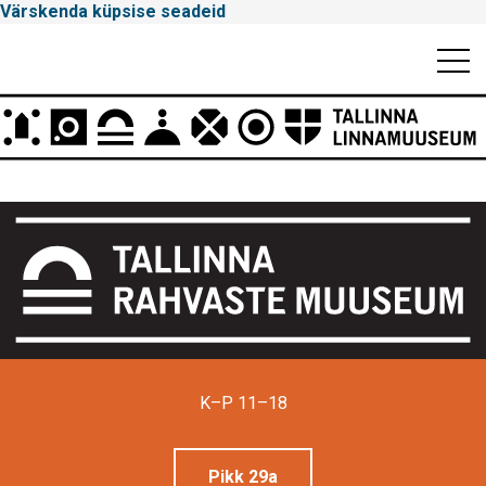
Värskenda küpsise seadeid
Mobiili
Men
Peamenüü
Tallinna
Linnamuuseum
K–P 11–18
Pikk 29a