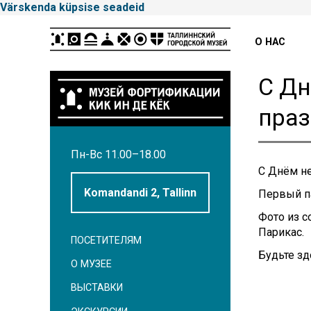
Värskenda küpsise seadeid
Peamenüü
О НАС
С Дн
праз
Tallinna
Пн-Вс 11.00–18.00
Linnamuuseum
С Днём н
Komandandi 2, Tallinn
Первый па
Фото из 
Парикас.
ПОСЕТИТЕЛЯМ
Будьте з
О МУЗЕЕ
ВЫСТАВКИ