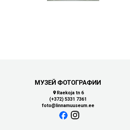
Touch
device
users
can
use
touch
and
swipe
gestures.
МУЗЕЙ ФОТОГРАФИИ
Raekoja tn 6

(+372) 5331 7361
foto@linnamuuseum.ee