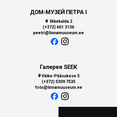
ДОМ-МУЗЕЙ ПЕТРА I
Mäekalda 2

(+372) 601 3136
peetri@linnamuuseum.ee
Галерея SEEK
Väike-Pääsukese 5

(+372) 5309 7535
foto@linnamuuseum.ee