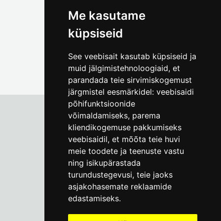
foto@linnamuuseum.ee
Me kasutame
küpsiseid
See veebisait kasutab küpsiseid ja
muid jälgimistehnoloogiaid, et
parandada teie sirvimiskogemust
järgmistel eesmärkidel:
veebisaidi
põhifunktsioonide
võimaldamiseks
,
parema
kliendikogemuse pakkumiseks
Tallinna Linnamuuseum
veebisaidil
,
et mõõta teie huvi
Vene 17
meie toodete ja teenuste vastu
ning isikupärastada
E-R kell 9-17
(+372) 610 4178
turundustegevusi
,
teie jaoks
asjakohasemate reklaamide
info@linnamuuseum.ee
edastamiseks
.
Küpsisepoliitika