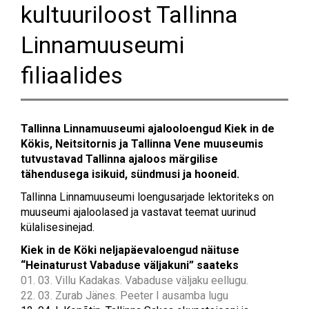
kultuuriloost Tallinna
Linnamuuseumi
filiaalides
Tallinna Linnamuuseumi ajalooloengud Kiek in de
Kökis, Neitsitornis ja Tallinna Vene muuseumis
tutvustavad Tallinna ajaloos märgilise
tähendusega isikuid, sündmusi ja hooneid.
Tallinna Linnamuuseumi loengusarjade lektoriteks on
muuseumi ajaloolased ja vastavat teemat uurinud
külalisesinejad.
Kiek in de Köki neljapäevaloengud näituse
“Heinaturust Vabaduse väljakuni” saateks
01. 03. Villu Kadakas. Vabaduse väljaku eellugu.
22. 03. Zurab Jänes. Peeter I ausamba lugu