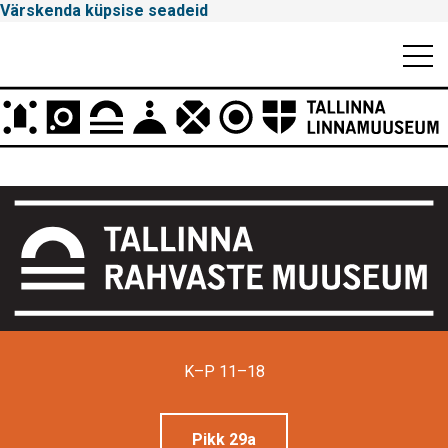
Värskenda küpsise seadeid
Mobiili
Men
Peamenüü
Tallinna
Linnamuuseum
K–P 11–18
Pikk 29a