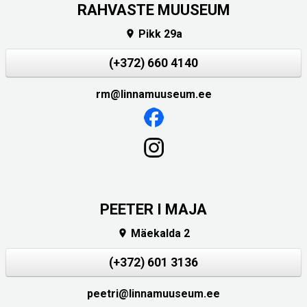
RAHVASTE MUUSEUM
Pikk 29a

(+372) 660 4140
rm@linnamuuseum.ee
PEETER I MAJA
Mäekalda 2

(+372) 601 3136
peetri@linnamuuseum.ee