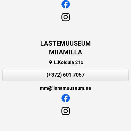
LASTEMUUSEUM
MIIAMILLA
L.Koidula 21c

(+372) 601 7057
mm@linnamuuseum.ee