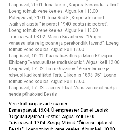
Laupäeval, 20.01. Irina Rudik „Korporatsioonide Tallinn“.
Loeng toimub vene keeles. Algus: kell 13.00
Pühapäeval, 21.01. Irina Rudik „Korporatsioonid
„vaikival ajastul“ ja pärast 1940. aasta riigipööret“.
Loeng toimub vene keeles. Algus: kell 13.00
Teisipäeval, 03.02. Marina Kuvaitseva. “Peipsi
vanausuliste religioosne ja perekondlik tavand”. Loeng
toimub vene keeles. Algus: kell 13.00
Laupäeval, 10. 02. Raamatuesitlus ja Marju Kõivupuu
lühiloeng “Vanausuliste traditsioonid”. Algus: kell 12.00
Laupäeval, 17. 02 Timur Guzairov. “Venestamine ja
rahvuslikud konfliktid Tartu Ülikoolis 1893-95”. Loeng
toimub vene keeles. Algus: kell 13.00.
Laupäeval, 17. 03. Jaanus Plaat. Vene vanausulised ja
nende pühakojad Eestis
Vene kultuuripäevade raames:
Esmaspäeval, 16.04. Ülempreester Daniel Lepisk
“Õigeusu ajaloost Eestis”. Algus: kell 18.00
Teisipäeval, 17.04. Sergej Männik “Õigeusu ajaloost
Eestis”. Loeng toimub vene keeles. Algus: kell 18.00