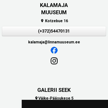
KALAMAJA
MUUSEUM
Kotzebue 16

(+372)54470131
kalamaja@linnamuuseum.ee
GALERII SEEK
Väike-Pääsukese 5

(+372) 5309 7535