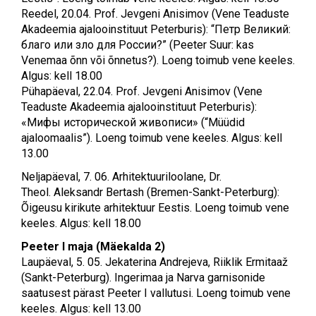
Reedel, 20.04. Prof. Jevgeni Anisimov (Vene Teaduste
Akadeemia ajalooinstituut Peterburis): “Петр Великий:
благо или зло для России?” (Peeter Suur: kas
Venemaa õnn või õnnetus?). Loeng toimub vene keeles.
Algus: kell 18.00
Pühapäeval, 22.04. Prof. Jevgeni Anisimov (Vene
Teaduste Akadeemia ajalooinstituut Peterburis):
«Мифы исторической живописи» (“Müüdid
ajaloomaalis”). Loeng toimub vene keeles. Algus: kell
13.00
Neljapäeval, 7. 06. Arhitektuuriloolane, Dr.
Theol. Aleksandr Bertash (Bremen-Sankt-Peterburg):
Õigeusu kirikute arhitektuur Eestis. Loeng toimub vene
keeles. Algus: kell 18.00
Peeter I maja (Mäekalda 2)
Laupäeval, 5. 05. Jekaterina Andrejeva, Riiklik Ermitaaž
(Sankt-Peterburg). Ingerimaa ja Narva garnisonide
saatusest pärast Peeter I vallutusi. Loeng toimub vene
keeles. Algus: kell 13.00