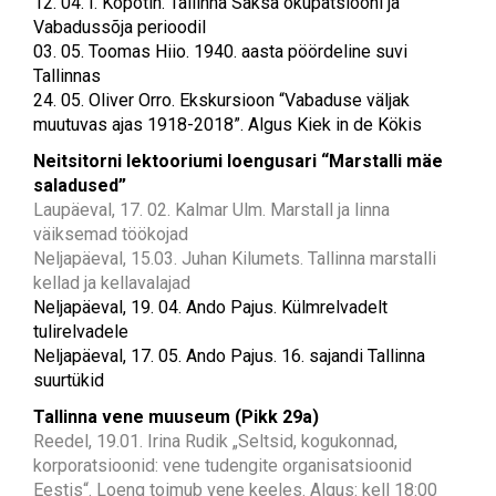
12. 04. I. Kopõtin. Tallinna Saksa okupatsiooni ja
Vabadussõja perioodil
03. 05. Toomas Hiio. 1940. aasta pöördeline suvi
Tallinnas
24. 05. Oliver Orro. Ekskursioon “Vabaduse väljak
muutuvas ajas 1918-2018”. Algus Kiek in de Kökis
Neitsitorni lektooriumi loengusari “Marstalli mäe
saladused”
Laupäeval, 17. 02. Kalmar Ulm. Marstall ja linna
väiksemad töökojad
Neljapäeval, 15.03. Juhan Kilumets. Tallinna marstalli
kellad ja kellavalajad
Neljapäeval, 19. 04. Ando Pajus. Külmrelvadelt
tulirelvadele
Neljapäeval, 17. 05. Ando Pajus. 16. sajandi Tallinna
suurtükid
Tallinna vene muuseum (Pikk 29a)
Reedel, 19.01. Irina Rudik „Seltsid, kogukonnad,
korporatsioonid: vene tudengite organisatsioonid
Eestis“. Loeng toimub vene keeles. Algus: kell 18:00