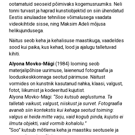
ootamatuid seoseid põimivaks kogemusruumiks. Neli
tonni turvast ja haprad kunstiobjektid on siin ühendatud
Eestis ainulaadse tehnilise võimalusega vaadata
videokihtide sisse, ning Maksim Adeli mõjusa
helikujundusega.
Näitus seob keha ja kehalisuse maastikuga, vaadeldes
sood kui paika, kus kehad, lood ja ajalugu talletuvad
kihiti.
Alyona Movko-Mägi
(1984) looming seob
materjalipõhise uurimuse, laienenud fotograafia ja
looduskeskkonnaga seotud pärimuse. Näitust
vormides on kunstnik kasutanud nahka, klaasi, valgust,
fotot, liikumist ja kodeeritud kujutist.
Alyona Movko-Mägi:
“Soo kutsub aeglustuma. Ta
talletab vaikust, valgust, niiskust ja survet. Fotograafia
avaneb siin kontekstis kui kehaga seotud toiming:
valgus ei heida mitte varju, vaid kogub pinda, kujutis ei
ilmuta objekti, vaid vormib kohalolu.”
“Soo” kutsub mõtlema keha ja maastiku seotusele ja