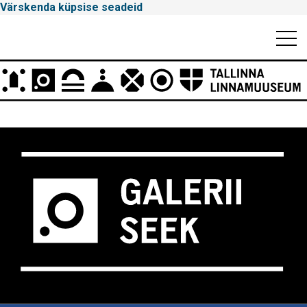
Värskenda küpsise seadeid
Mobiili
Men
Peamenüü