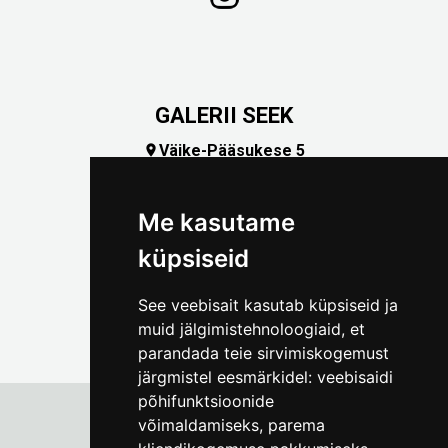
GALERII SEEK
Väike-Pääsukese 5

(+372) 5309 7535
foto@linnamuuseum.ee
Me kasutame
küpsiseid
See veebisait kasutab küpsiseid ja
muid jälgimistehnoloogiaid, et
parandada teie sirvimiskogemust
järgmistel eesmärkidel:
veebisaidi
põhifunktsioonide
võimaldamiseks
,
parema