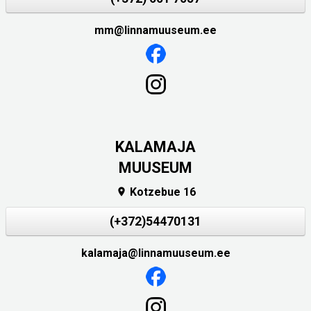
mm@linnamuuseum.ee
KALAMAJA
MUUSEUM
Kotzebue 16

(+372)54470131
kalamaja@linnamuuseum.ee