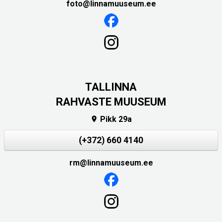
foto@linnamuuseum.ee
TALLINNA
RAHVASTE MUUSEUM
Pikk 29a

(+372) 660 4140
rm@linnamuuseum.ee