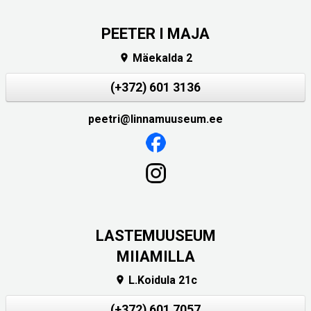
PEETER I MAJA
Mäekalda 2

(+372) 601 3136
peetri@linnamuuseum.ee
LASTEMUUSEUM
MIIAMILLA
L.Koidula 21c

(+372) 601 7057