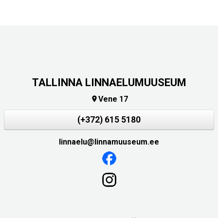
TALLINNA LINNAELUMUUSEUM
Vene 17

(+372) 615 5180
linnaelu@linnamuuseum.ee