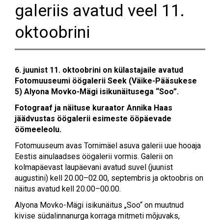
galeriis avatud veel 11.
oktoobrini
6. juunist 11. oktoobrini on külastajaile avatud
Fotomuuseumi öögalerii Seek (Väike-Pääsukese
5) Alyona Movko-Mägi isikunäitusega “Soo”.
Fotograaf ja näituse kuraator Annika Haas
jäädvustas öögalerii esimeste ööpäevade
öömeeleolu.
Fotomuuseum avas Tornimäel asuva galerii uue hooaja
Eestis ainulaadses öögalerii vormis. Galerii on
kolmapäevast laupäevani avatud suvel (juunist
augustini) kell 20.00–02.00, septembris ja oktoobris on
näitus avatud kell 20.00–00.00.
Alyona Movko-Mägi isikunäitus „Soo“ on muutnud
kivise südalinnanurga korraga mitmeti mõjuvaks,