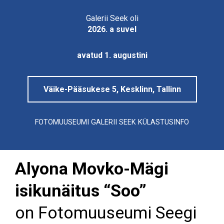
Tallinna
Linnamuuseum
Galerii Seek oli
2026. a suvel
avatud 1. augustini
Väike-Pääsukese 5, Kesklinn, Tallinn
FOTOMUUSEUMI GALERII SEEK KÜLASTUSINFO
Alyona Movko-Mägi
isikunäitus “Soo”
on Fotomuuseumi Seegi