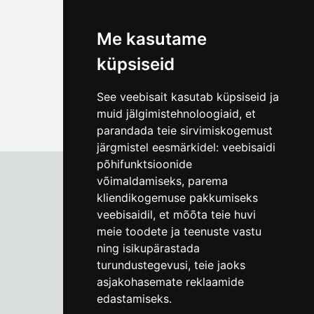
(+372) 5309 7535
foto@linnamuuseum.ee
Me kasutame
küpsiseid
See veebisait kasutab küpsiseid ja
muid jälgimistehnoloogiaid, et
parandada teie sirvimiskogemust
järgmistel eesmärkidel:
veebisaidi
põhifunktsioonide
võimaldamiseks
,
parema
kliendikogemuse pakkumiseks
Tallinna Linnamuuseum
veebisaidil
,
et mõõta teie huvi
Vene 17
meie toodete ja teenuste vastu
ning isikupärastada
E-R kell 9-17
(+372) 610 4178
turundustegevusi
,
teie jaoks
asjakohasemate reklaamide
info@linnamuuseum.ee
edastamiseks
.
Küpsisepoliitika