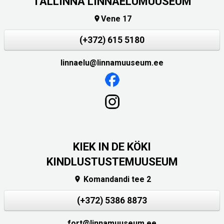
TALLINNA LINNAELUMUUSEUM
Vene 17

(+372) 615 5180
linnaelu@linnamuuseum.ee
KIEK IN DE KÖKI
KINDLUSTUSTEMUUSEUM
Komandandi tee 2

(+372) 5386 8873
fort@linnamuuseum.ee