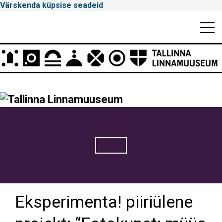
Värskenda küpsise seadeid
Mobiili
Men
Peamenüü
Tallinna
Linnamuuseum
Eksperimenta! piiriülene