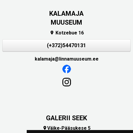
KALAMAJA
MUUSEUM
Kotzebue 16

(+372)54470131
kalamaja@linnamuuseum.ee
GALERII SEEK
Väike-Pääsukese 5
