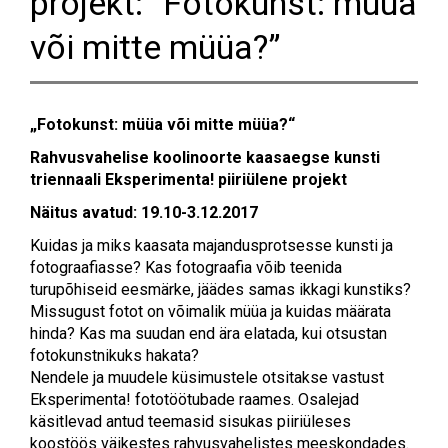
projekt: “Fotokunst: müüa
või mitte müüa?”
„Fotokunst: müüa või mitte müüa?“
Rahvusvahelise koolinoorte kaasaegse kunsti
triennaali Eksperimenta! piiriülene projekt
Näitus avatud: 19.10-3.12.2017
Kuidas ja miks kaasata majandusprotsesse kunsti ja
fotograafiasse? Kas fotograafia võib teenida
turupõhiseid eesmärke, jäädes samas ikkagi kunstiks?
Missugust fotot on võimalik müüa ja kuidas määrata
hinda? Kas ma suudan end ära elatada, kui otsustan
fotokunstnikuks hakata?
Nendele ja muudele küsimustele otsitakse vastust
Eksperimenta! fototöötubade raames. Osalejad
käsitlevad antud teemasid sisukas piiriüleses
koostöös väikestes rahvusvahelistes meeskondades.