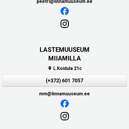
peetri@linnamuuseum.ee
LASTEMUUSEUM
MIIAMILLA
L.Koidula 21c

(+372) 601 7057
mm@linnamuuseum.ee