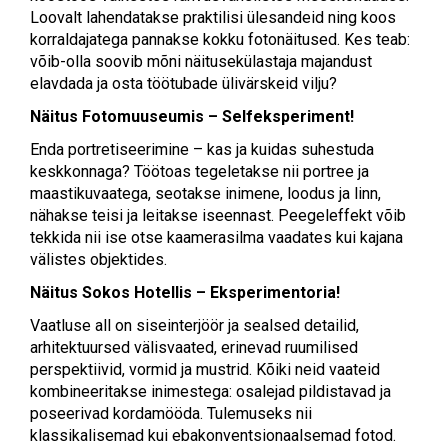
Loovalt lahendatakse praktilisi ülesandeid ning koos
korraldajatega pannakse kokku fotonäitused. Kes teab:
võib-olla soovib mõni näitusekülastaja majandust
elavdada ja osta töötubade ülivärskeid vilju?
Näitus Fotomuuseumis – Selfeksperiment!
Enda portretiseerimine – kas ja kuidas suhestuda
keskkonnaga? Töötoas tegeletakse nii portree ja
maastikuvaatega, seotakse inimene, loodus ja linn,
nähakse teisi ja leitakse iseennast. Peegeleffekt võib
tekkida nii ise otse kaamerasilma vaadates kui kajana
välistes objektides.
Näitus Sokos Hotellis – Eksperimentoria!
Vaatluse all on siseinterjöör ja sealsed detailid,
arhitektuursed välisvaated, erinevad ruumilised
perspektiivid, vormid ja mustrid. Kõiki neid vaateid
kombineeritakse inimestega: osalejad pildistavad ja
poseerivad kordamööda. Tulemuseks nii
klassikalisemad kui ebakonventsionaalsemad fotod.