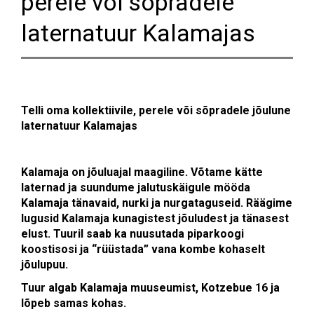
perele või sõpradele
laternatuur Kalamajas
Telli oma kollektiivile, perele või sõpradele jõulune
laternatuur Kalamajas
Kalamaja on jõuluajal maagiline. Võtame kätte
laternad ja suundume jalutuskäigule mööda
Kalamaja tänavaid, nurki ja nurgataguseid. Räägime
lugusid Kalamaja kunagistest jõuludest ja tänasest
elust. Tuuril saab ka nuusutada piparkoogi
koostisosi ja “rüüstada” vana kombe kohaselt
jõulupuu.
Tuur algab Kalamaja muuseumist, Kotzebue 16 ja
lõpeb samas kohas.