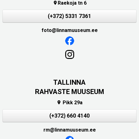
Raekoja tn 6

(+372) 5331 7361
foto@linnamuuseum.ee
TALLINNA
RAHVASTE MUUSEUM
Pikk 29a

(+372) 660 4140
rm@linnamuuseum.ee