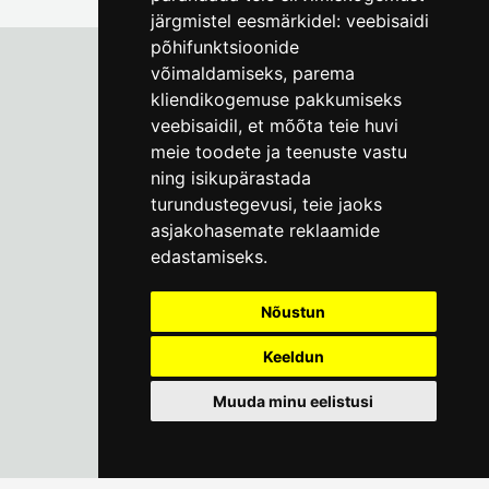
järgmistel eesmärkidel:
veebisaidi
põhifunktsioonide
võimaldamiseks
,
parema
kliendikogemuse pakkumiseks
Tallinna Linnamuuseum
veebisaidil
,
et mõõta teie huvi
Vene 17
meie toodete ja teenuste vastu
ning isikupärastada
E-R kell 9-17
(+372) 610 4178
turundustegevusi
,
teie jaoks
asjakohasemate reklaamide
info@linnamuuseum.ee
edastamiseks
.
Küpsisepoliitika
Nõustun
Keeldun
Muuda minu eelistusi