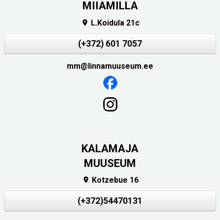
MIIAMILLA
L.Koidula 21c

(+372) 601 7057
mm@linnamuuseum.ee
KALAMAJA
MUUSEUM
Kotzebue 16

(+372)54470131