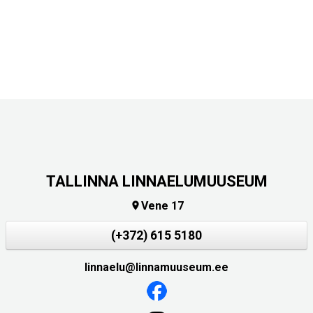
TALLINNA LINNAELUMUUSEUM
Vene 17

(+372) 615 5180
linnaelu@linnamuuseum.ee