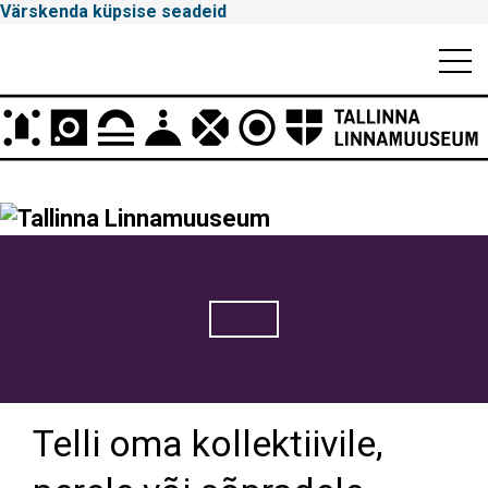
Värskenda küpsise seadeid
Mobiili
Men
Peamenüü
Tallinna
Linnamuuseum
Telli oma kollektiivile,