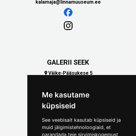
kalamaja@linnamuuseum.ee
GALERII SEEK
Väike-Pääsukese 5

(+372) 5309 7535
foto@linnamuuseum.ee
Me kasutame
küpsiseid
See veebisait kasutab küpsiseid ja
muid jälgimistehnoloogiaid, et
parandada teie sirvimiskogemust