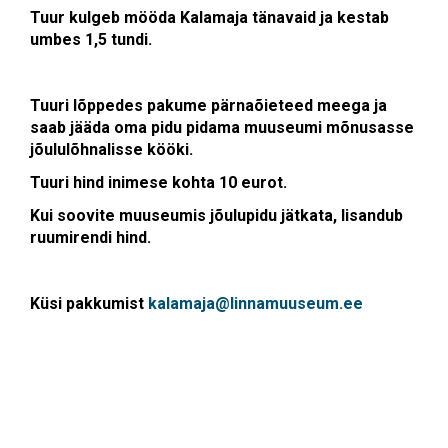
Tuur kulgeb mööda Kalamaja tänavaid ja kestab
umbes 1,5 tundi.
Tuuri lõppedes pakume pärnaõieteed meega ja
saab jääda oma pidu pidama muuseumi mõnusasse
jõululõhnalisse kööki.
Tuuri hind inimese kohta 10 eurot.
Kui soovite muuseumis jõulupidu jätkata, lisandub
ruumirendi hind.
Küsi pakkumist
kalamaja@linnamuuseum.ee