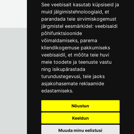
See veebisait kasutab küpsiseid ja
muid jälgimistehnoloogiaid, et
parandada teie sirvimiskogemust
järgmistel eesmärkidel:
veebisaidi
põhifunktsioonide
võimaldamiseks
,
parema
kliendikogemuse pakkumiseks
Tallinna Linnamuuseum
veebisaidil
,
et mõõta teie huvi
Vene 17
meie toodete ja teenuste vastu
ning isikupärastada
E-R kell 9-17
(+372) 610 4178
turundustegevusi
,
teie jaoks
asjakohasemate reklaamide
info@linnamuuseum.ee
edastamiseks
.
Küpsisepoliitika
Nõustun
Keeldun
Muuda minu eelistusi