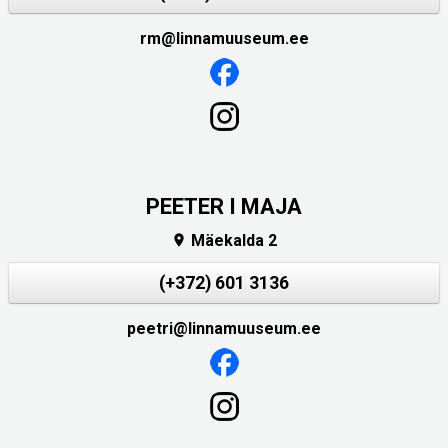
rm@linnamuuseum.ee
PEETER I MAJA
Mäekalda 2

(+372) 601 3136
peetri@linnamuuseum.ee