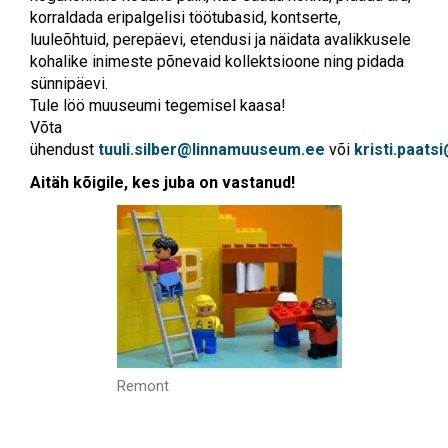
korraldada eripalgelisi töötubasid, kontserte,
luuleõhtuid, perepäevi, etendusi ja näidata avalikkusele
kohalike inimeste põnevaid kollektsioone ning pidada
sünnipäevi.
Tule löö muuseumi tegemisel kaasa!
Võta
ühendust
tuuli.silber@linnamuuseum.ee
või
kristi.paat
Aitäh kõigile, kes juba on vastanud!
Remont