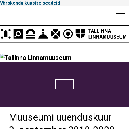
Värskenda küpsise seadeid
Mobiili
Men
Peamenüü
Tallinna
Linnamuuseum
Muuseumi uuenduskuur