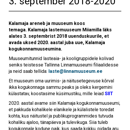
3. september 2018-2020
Kalamaja areneb ja muuseum koos
temaga.
Kalamaja lastemuuseum Miiamilla läks
alates
3. septembrist
2018 uuenduskuurile, et
avada uksed
2020. aastal juba uue, Kalamaja
kogukonnamuuseumina.
Muuseumitunnid lasteaia- ja kooligruppidele kolivad
seniks teistesse Tallinna Linnamuuseumi filiaalidesse
ja neid saab tellida:
laste@linnamuuseum.ee
Et muuseum oma uurimis- ja näitusetegevuse kõrval
ikka kogukonnaga sammu peaks ja oleks kergemini
külastatav, koostasime küsimustiku, mille leiad
SIIT
2020. aastal avame siin Kalamaja kogukonnamuuseumi,
et pakkuda kohalikele elanikele ja külalistele toredat
kohta, kus näitustel ja publikuprogrammides tutvuda
kohaliku ajaloo, tänapäeva ja tulevikuga. Siia tuleb
kogukonnale kodune paik, kus saada kokku, pidada aru,