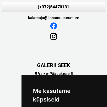
(+372)54470131
kalamaja@linnamuuseum.ee
GALERII SEEK
Väike-Pääsukese 5

(+372) 5309 7535
foto@linnamuuseum.ee
Me kasutame
küpsiseid