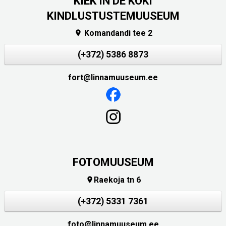
KIEK IN DE KÖKI
KINDLUSTUSTEMUUSEUM
Komandandi tee 2

(+372) 5386 8873
fort@linnamuuseum.ee
FOTOMUUSEUM
Raekoja tn 6

(+372) 5331 7361
foto@linnamuuseum.ee