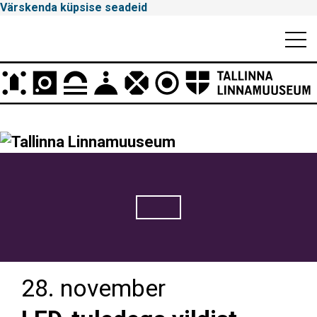
Värskenda küpsise seadeid
Mobiili
Men
Peamenüü
Tallinna
Linnamuuseum
28. november