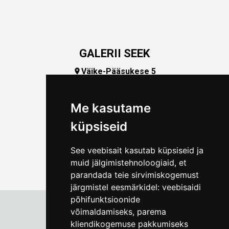
GALERII SEEK
Väike-Pääsukese 5

(+372) 5309 7535
foto@linnamuuseum.ee
Me kasutame
küpsiseid
See veebisait kasutab küpsiseid ja
muid jälgimistehnoloogiaid, et
parandada teie sirvimiskogemust
järgmistel eesmärkidel:
veebisaidi
põhifunktsioonide
võimaldamiseks
,
parema
kliendikogemuse pakkumiseks
Tallinna Linnamuuseum