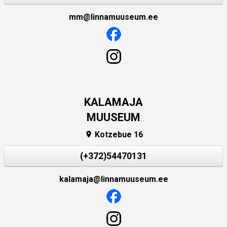
mm@linnamuuseum.ee
KALAMAJA
MUUSEUM
Kotzebue 16

(+372)54470131
kalamaja@linnamuuseum.ee