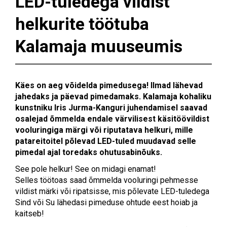
LED-tuledega vildist
helkurite töötuba
Kalamaja muuseumis
Käes on aeg võidelda pimedusega! Ilmad lähevad
jahedaks ja päevad pimedamaks. Kalamaja kohaliku
kunstniku Iris Jurma-Kanguri juhendamisel saavad
osalejad õmmelda endale värvilisest käsitöövildist
vooluringiga märgi või riputatava helkuri, mille
patareitoitel põlevad LED-tuled muudavad selle
pimedal ajal toredaks ohutusabinõuks.
See pole helkur! See on midagi enamat!
Selles töötoas saad õmmelda vooluringi pehmesse
vildist märki või ripatsisse, mis põlevate LED-tuledega
Sind või Su lähedasi pimeduse ohtude eest hoiab ja
kaitseb!