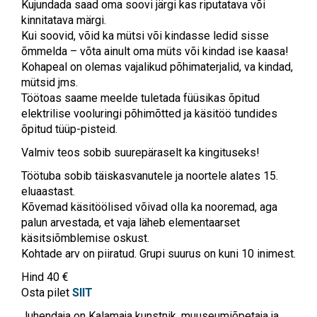
Kujundada saad oma soovi järgi kas riputatava või
kinnitatava märgi.
Kui soovid, võid ka mütsi või kindasse ledid sisse
õmmelda – võta ainult oma müts või kindad ise kaasa!
Kohapeal on olemas vajalikud põhimaterjalid, va kindad,
mütsid jms.
Töötoas saame meelde tuletada füüsikas õpitud
elektrilise vooluringi põhimõtted ja käsitöö tundides
õpitud tüüp-pisteid.
Valmiv teos sobib suurepäraselt ka kingituseks!
Töötuba sobib täiskasvanutele ja noortele alates 15.
eluaastast.
Kõvemad käsitöölised võivad olla ka nooremad, aga
palun arvestada, et vaja läheb elementaarset
käsitsiõmblemise oskust.
Kohtade arv on piiratud. Grupi suurus on kuni 10 inimest.
Hind 40 €
Osta pilet
SIIT
Juhendaja on Kalamaja kunstnik, muuseumiõpetaja ja