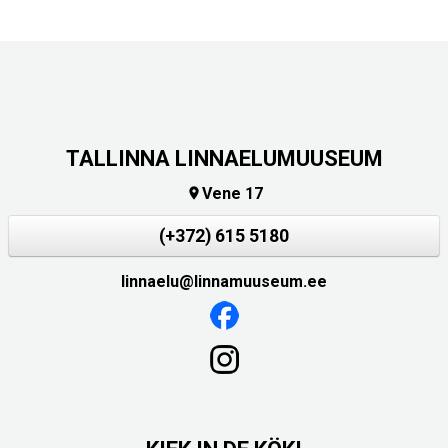
TALLINNA LINNAELUMUUSEUM
Vene 17

(+372) 615 5180
linnaelu@linnamuuseum.ee