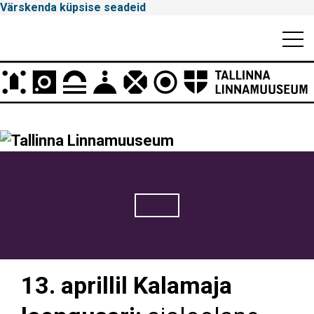
Värskenda küpsise seadeid
Mobiili
Men
Peamenüü
Tallinna
Linnamuuseum
13. aprillil Kalamaja