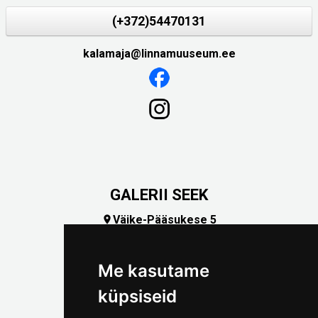
(+372)54470131
kalamaja@linnamuuseum.ee
GALERII SEEK
Väike-Pääsukese 5

(+372) 5309 7535
foto@linnamuuseum.ee
Me kasutame
küpsiseid