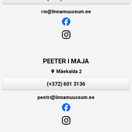
rm@linnamuuseum.ee
PEETER I MAJA
Mäekalda 2

(+372) 601 3136
peetri@linnamuuseum.ee