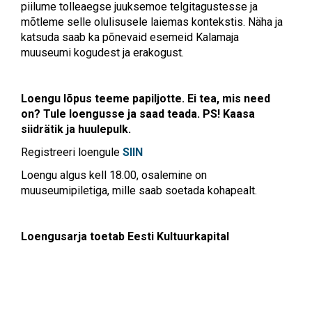
piilume tolleaegse juuksemoe telgitagustesse ja
mõtleme selle olulisusele laiemas kontekstis. Näha ja
katsuda saab ka põnevaid esemeid Kalamaja
muuseumi kogudest ja erakogust.
Loengu lõpus teeme papiljotte. Ei tea, mis need
on? Tule loengusse ja saad teada. PS! Kaasa
siidrätik ja huulepulk.
Registreeri loengule
SIIN
Loengu algus kell 18.00, osalemine on
muuseumipiletiga, mille saab soetada kohapealt.
Loengusarja toetab Eesti Kultuurkapital