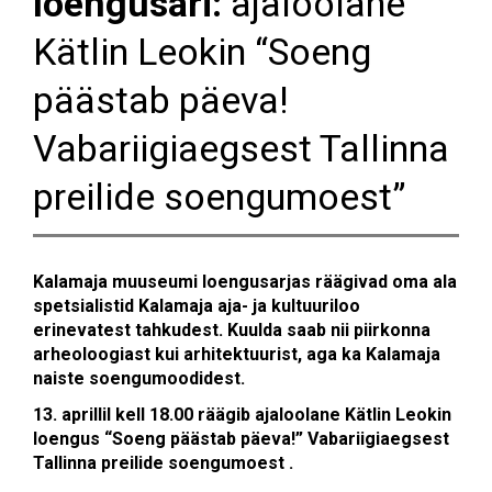
loengusari:
ajaloolane
Kätlin Leokin “Soeng
päästab päeva!
Vabariigiaegsest Tallinna
preilide soengumoest”
Kalamaja muuseumi loengusarjas räägivad oma ala
spetsialistid Kalamaja aja- ja kultuuriloo
erinevatest tahkudest. Kuulda saab nii piirkonna
arheoloogiast kui arhitektuurist, aga ka Kalamaja
naiste soengumoodidest.
13. aprillil kell 18.00 räägib ajaloolane Kätlin Leokin
loengus “Soeng päästab päeva!” Vabariigiaegsest
Tallinna preilide soengumoest .