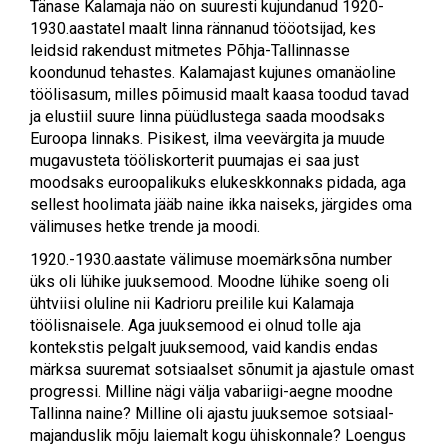
Tänase Kalamaja näo on suuresti kujundanud 1920-
1930.aastatel maalt linna rännanud tööotsijad, kes
leidsid rakendust mitmetes Põhja-Tallinnasse
koondunud tehastes. Kalamajast kujunes omanäoline
töölisasum, milles põimusid maalt kaasa toodud tavad
ja elustiil suure linna püüdlustega saada moodsaks
Euroopa linnaks. Pisikest, ilma veevärgita ja muude
mugavusteta tööliskorterit puumajas ei saa just
moodsaks euroopalikuks elukeskkonnaks pidada, aga
sellest hoolimata jääb naine ikka naiseks, järgides oma
välimuses hetke trende ja moodi.
1920.-1930.aastate välimuse moemärksõna number
üks oli lühike juuksemood. Moodne lühike soeng oli
ühtviisi oluline nii Kadrioru preilile kui Kalamaja
töölisnaisele. Aga juuksemood ei olnud tolle aja
kontekstis pelgalt juuksemood, vaid kandis endas
märksa suuremat sotsiaalset sõnumit ja ajastule omast
progressi. Milline nägi välja vabariigi-aegne moodne
Tallinna naine? Milline oli ajastu juuksemoe sotsiaal-
majanduslik mõju laiemalt kogu ühiskonnale? Loengus