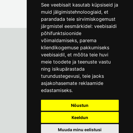
See veebisait kasutab küpsiseid ja
muid jälgimistehnoloogiaid, et
parandada teie sirvimiskogemust
järgmistel eesmärkidel:
veebisaidi
põhifunktsioonide
võimaldamiseks
,
parema
kliendikogemuse pakkumiseks
Tallinna Linnamuuseum
veebisaidil
,
et mõõta teie huvi
Vene 17
meie toodete ja teenuste vastu
ning isikupärastada
E-R kell 9-17
(+372) 610 4178
turundustegevusi
,
teie jaoks
asjakohasemate reklaamide
info@linnamuuseum.ee
edastamiseks
.
Küpsisepoliitika
Nõustun
Keeldun
Muuda minu eelistusi