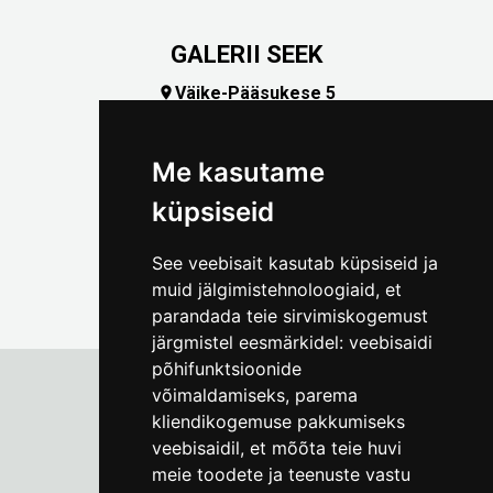
GALERII SEEK
Väike-Pääsukese 5

(+372) 5309 7535
foto@linnamuuseum.ee
Me kasutame
küpsiseid
See veebisait kasutab küpsiseid ja
muid jälgimistehnoloogiaid, et
parandada teie sirvimiskogemust
järgmistel eesmärkidel:
veebisaidi
põhifunktsioonide
võimaldamiseks
,
parema
kliendikogemuse pakkumiseks
Tallinna Linnamuuseum
veebisaidil
,
et mõõta teie huvi
Vene 17
meie toodete ja teenuste vastu