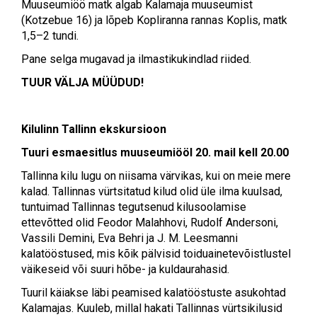
Muuseumiöö matk algab Kalamaja muuseumist
(Kotzebue 16) ja lõpeb Kopliranna rannas Koplis, matk
1,5–2 tundi.
Pane selga mugavad ja ilmastikukindlad riided.
TUUR VÄLJA MÜÜDUD!
Kilulinn Tallinn ekskursioon
Tuuri esmaesitlus muuseumiööl 20. mail kell 20.00
Tallinna kilu lugu on niisama värvikas, kui on meie mere
kalad. Tallinnas vürtsitatud kilud olid üle ilma kuulsad,
tuntuimad Tallinnas tegutsenud kilusoolamise
ettevõtted olid Feodor Malahhovi, Rudolf Andersoni,
Vassili Demini, Eva Behri ja J. M. Leesmanni
kalatööstused, mis kõik pälvisid toiduainetevõistlustel
väikeseid või suuri hõbe- ja kuldaurahasid.
Tuuril käiakse läbi peamised kalatööstuste asukohtad
Kalamajas. Kuuleb, millal hakati Tallinnas vürtsikilusid