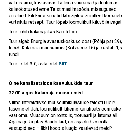
valmistama, kus asusid Tallinna suuremad ja tuntumad
kalatööstused enne Teist maailmasõda, missugused
on olnud kilukarbi siluetid läbi ajaloo ja millest koosneb
vürtsikilu retsept. Tuur lõpeb loomulikult kiluvõileivaga!
Tuuri juhib kalamajakas Karoli Loo.
Tuur algab Energia avastuskeskuse eest (Põhja pst 29),
lõpeb Kalamaja muuseumis (Kotzebue 16) ja kestab 1,5
tundi.
Tuuri pilet 3 €, osta pilet
SIIT
Öine kanalisatsioonikaevuluukide tuur
22.00 algus Kalamaja muuseumist
Viime interaktiivse muuseumikülastuse täiesti uuele
tasemele! Jah, loomulikult läheme kanalisatsiooniluuke
vaatlema. Muuseum on rentslis, trotuaaril ja laterna all.
Aga nagu kirjutas Baudrillard, on asjaolud võibolla
vastupidised – äkki hoopis luugid vaatlevad meid?