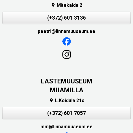
Mäekalda 2

(+372) 601 3136
peetri@linnamuuseum.ee
LASTEMUUSEUM
MIIAMILLA
L.Koidula 21c

(+372) 601 7057
mm@linnamuuseum.ee