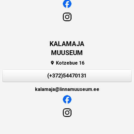
KALAMAJA
MUUSEUM
Kotzebue 16

(+372)54470131
kalamaja@linnamuuseum.ee