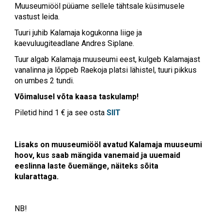
Muuseumiööl püüame sellele tähtsale küsimusele
vastust leida.
Tuuri juhib Kalamaja kogukonna liige ja
kaevuluugiteadlane Andres Siplane.
Tuur algab Kalamaja muuseumi eest, kulgeb Kalamajast
vanalinna ja lõppeb Raekoja platsi lähistel, tuuri pikkus
on umbes 2 tundi.
Võimalusel võta kaasa taskulamp!
Piletid hind 1 € ja see osta
SIIT
Lisaks on muuseumiööl avatud Kalamaja muuseumi
hoov, kus saab mängida vanemaid ja uuemaid
eeslinna laste õuemänge, näiteks sõita
kularattaga.
NB!