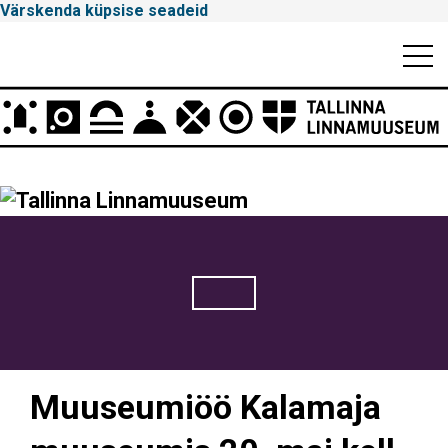
Värskenda küpsise seadeid
Mobiili
Men
Peamenüü
Tallinna
Linnamuuseum
Muuseumiöö Kalamaja