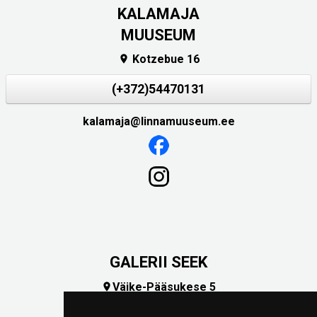
KALAMAJA
MUUSEUM
Kotzebue 16

(+372)54470131
kalamaja@linnamuuseum.ee
GALERII SEEK
Väike-Pääsukese 5

(+372) 5309 7535