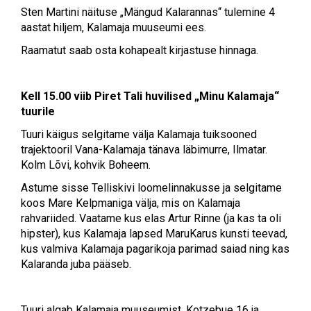
Sten Martini näituse „Mängud Kalarannas“ tulemine 4
aastat hiljem, Kalamaja muuseumi ees.
Raamatut saab osta kohapealt kirjastuse hinnaga.
Kell 15.00 viib Piret Tali huvilised „Minu Kalamaja“
tuurile
Tuuri käigus selgitame välja Kalamaja tuiksooned
trajektooril Vana-Kalamaja tänava läbimurre, Ilmatar.
Kolm Lõvi, kohvik Boheem.
Astume sisse Telliskivi loomelinnakusse ja selgitame
koos Mare Kelpmaniga välja, mis on Kalamaja
rahvariided. Vaatame kus elas Artur Rinne (ja kas ta oli
hipster), kus Kalamaja lapsed MaruKarus kunsti teevad,
kus valmiva Kalamaja pagarikoja parimad saiad ning kas
Kalaranda juba pääseb.
Tuuri algab Kalamaja muuseumist, Kotzebue 16 ja