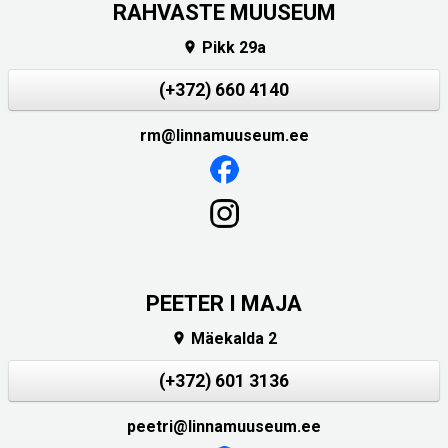
RAHVASTE MUUSEUM
Pikk 29a

(+372) 660 4140
rm@linnamuuseum.ee
PEETER I MAJA
Mäekalda 2

(+372) 601 3136
peetri@linnamuuseum.ee