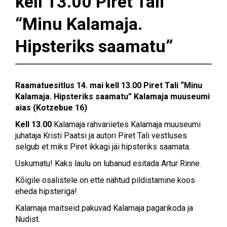
kell 13.00 Piret Tali
“Minu Kalamaja.
Hipsteriks saamatu”
Raamatuesitlus
14. mai kell 13.00
Piret Tali “Minu
Kalamaja. Hipsteriks saamatu” Kalamaja muuseumi
aias (Kotzebue 16)
Kell 13.00
Kalamaja rahvariietes Kalamaja muuseumi
juhataja Kristi Paatsi ja autori Piret Tali vestluses
selgub et miks Piret ikkagi jäi hipsteriks saamata.
Uskumatu! Kaks laulu on lubanud esitada Artur Rinne.
Kõigile osalistele on ette nähtud pildistamine koos
eheda hipsteriga!
Kalamaja maitseid pakuvad Kalamaja pagarikoda ja
Nudist.