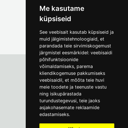
foto@linnamuuseum.ee
Me kasutame
küpsiseid
See veebisait kasutab küpsiseid ja
muid jälgimistehnoloogiaid, et
parandada teie sirvimiskogemust
järgmistel eesmärkidel:
veebisaidi
põhifunktsioonide
võimaldamiseks
,
parema
kliendikogemuse pakkumiseks
Tallinna Linnamuuseum
veebisaidil
,
et mõõta teie huvi
Vene 17
meie toodete ja teenuste vastu
ning isikupärastada
E-R kell 9-17
(+372) 610 4178
turundustegevusi
,
teie jaoks
asjakohasemate reklaamide
info@linnamuuseum.ee
edastamiseks
.
Küpsisepoliitika