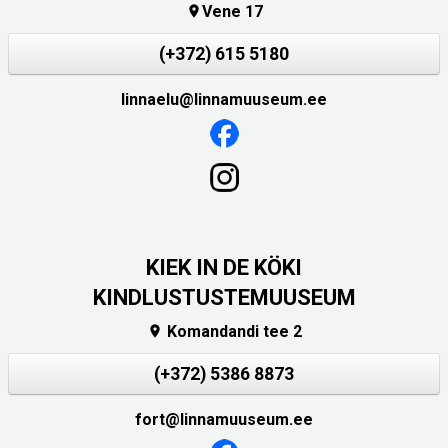
Vene 17

(+372) 615 5180
linnaelu@linnamuuseum.ee
KIEK IN DE KÖKI
KINDLUSTUSTEMUUSEUM
Komandandi tee 2

(+372) 5386 8873
fort@linnamuuseum.ee