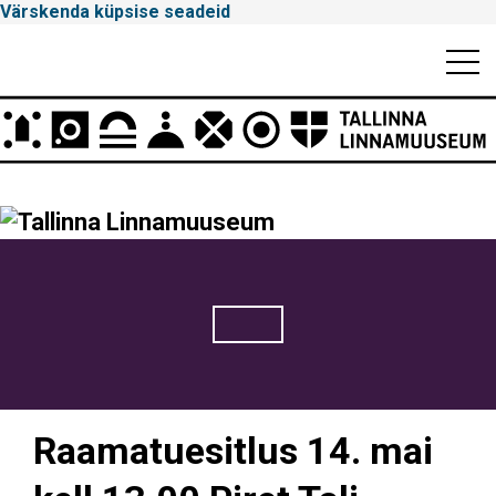
Värskenda küpsise seadeid
Mobiili
Men
Peamenüü
Tallinna
Linnamuuseum
Raamatuesitlus 14. mai