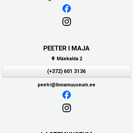
PEETER I MAJA
Mäekalda 2

(+372) 601 3136
peetri@linnamuuseum.ee