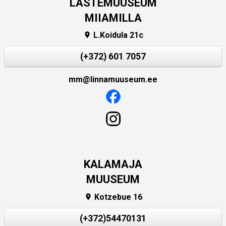
LASTEMUUSEUM
MIIAMILLA
L.Koidula 21c

(+372) 601 7057
mm@linnamuuseum.ee
KALAMAJA
MUUSEUM
Kotzebue 16

(+372)54470131