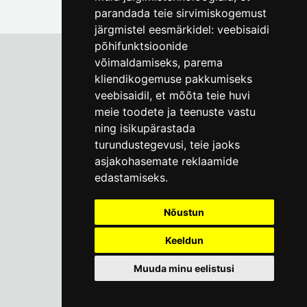
parandada teie sirvimiskogemust
järgmistel eesmärkidel:
veebisaidi
põhifunktsioonide
võimaldamiseks
,
parema
kliendikogemuse pakkumiseks
Tallinna Linnamuuseum
veebisaidil
,
et mõõta teie huvi
Vene 17
meie toodete ja teenuste vastu
ning isikupärastada
E-R kell 9-17
(+372) 610 4178
turundustegevusi
,
teie jaoks
asjakohasemate reklaamide
info@linnamuuseum.ee
edastamiseks
.
Küpsisepoliitika
Nõustun
Keeldun
Muuda minu eelistusi