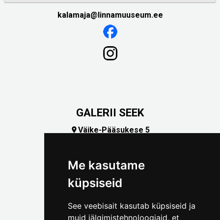
kalamaja@linnamuuseum.ee
GALERII SEEK
Väike-Pääsukese 5

(+372) 5309 7535
foto@linnamuuseum.ee
Me kasutame
küpsiseid
See veebisait kasutab küpsiseid ja
muid jälgimistehnoloogiaid, et