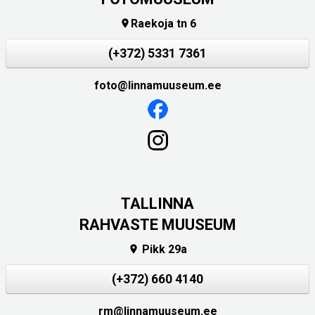
Raekoja tn 6

(+372) 5331 7361
foto@linnamuuseum.ee
TALLINNA
RAHVASTE MUUSEUM
Pikk 29a

(+372) 660 4140
rm@linnamuuseum.ee