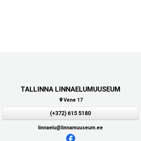
TALLINNA LINNAELUMUUSEUM
Vene 17

(+372) 615 5180
linnaelu@linnamuuseum.ee