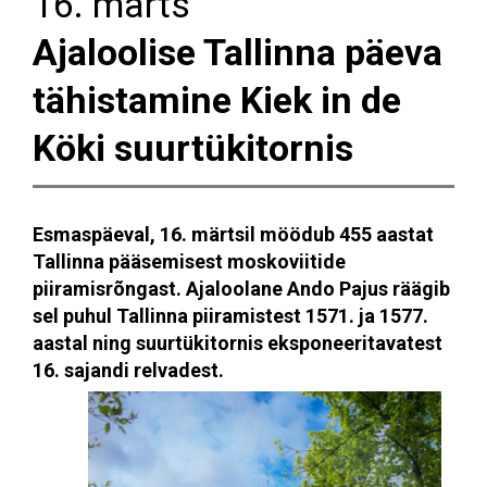
16. märts
Ajaloolise Tallinna päeva
tähistamine Kiek in de
Köki suurtükitornis
Esmaspäeval, 16. märtsil möödub 455 aastat
Tallinna pääsemisest moskoviitide
piiramisrõngast. Ajaloolane Ando Pajus räägib
sel puhul Tallinna piiramistest 1571. ja 1577.
aastal ning suurtükitornis eksponeeritavatest
16. sajandi relvadest.