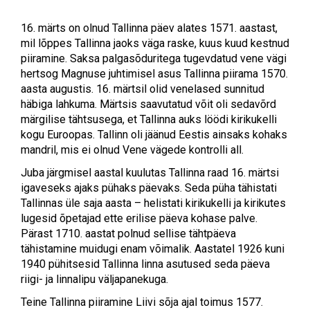
16. märts on olnud Tallinna päev alates 1571. aastast,
mil lõppes Tallinna jaoks väga raske, kuus kuud kestnud
piiramine. Saksa palgasõduritega tugevdatud vene vägi
hertsog Magnuse juhtimisel asus Tallinna piirama 1570.
aasta augustis. 16. märtsil olid venelased sunnitud
häbiga lahkuma. Märtsis saavutatud võit oli sedavõrd
märgilise tähtsusega, et Tallinna auks löödi kirikukelli
kogu Euroopas. Tallinn oli jäänud Eestis ainsaks kohaks
mandril, mis ei olnud Vene vägede kontrolli all.
Juba järgmisel aastal kuulutas Tallinna raad 16. märtsi
igaveseks ajaks pühaks päevaks. Seda püha tähistati
Tallinnas üle saja aasta – helistati kirikukelli ja kirikutes
lugesid õpetajad ette erilise päeva kohase palve.
Pärast 1710. aastat polnud sellise tähtpäeva
tähistamine muidugi enam võimalik. Aastatel 1926 kuni
1940 pühitsesid Tallinna linna asutused seda päeva
riigi- ja linnalipu väljapanekuga.
Teine Tallinna piiramine Liivi sõja ajal toimus 1577.