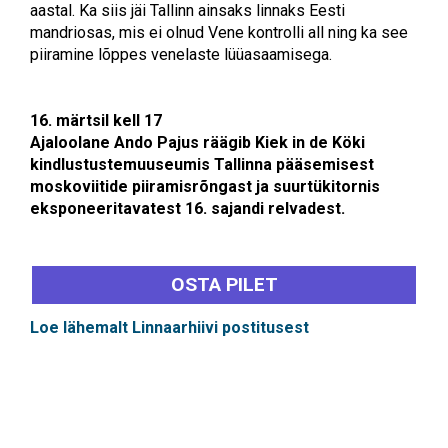
aastal. Ka siis jäi Tallinn ainsaks linnaks Eesti
mandriosas, mis ei olnud Vene kontrolli all ning ka see
piiramine lõppes venelaste lüüasaamisega.
16. märtsil kell 17
Ajaloolane Ando Pajus räägib Kiek in de Köki
kindlustustemuuseumis Tallinna pääsemisest
moskoviitide piiramisrõngast ja suurtükitornis
eksponeeritavatest 16. sajandi relvadest.
OSTA PILET
Loe lähemalt Linnaarhiivi postitusest