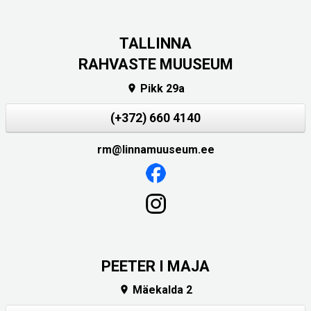
TALLINNA
RAHVASTE MUUSEUM
Pikk 29a

(+372) 660 4140
rm@linnamuuseum.ee
PEETER I MAJA
Mäekalda 2
