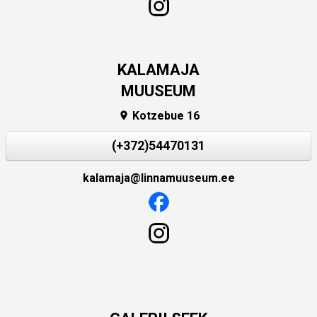
KALAMAJA
MUUSEUM
Kotzebue 16

(+372)54470131
kalamaja@linnamuuseum.ee