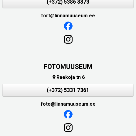
(+372) 5386 8873
fort@linnamuuseum.ee
FOTOMUUSEUM
Raekoja tn 6

(+372) 5331 7361
foto@linnamuuseum.ee