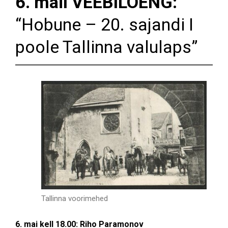
6. mail VEEBILOENG:
“Hobune – 20. sajandi I
poole Tallinna valulaps”
Tallinna voorimehed
6. mai kell 18.00: Riho Paramonov