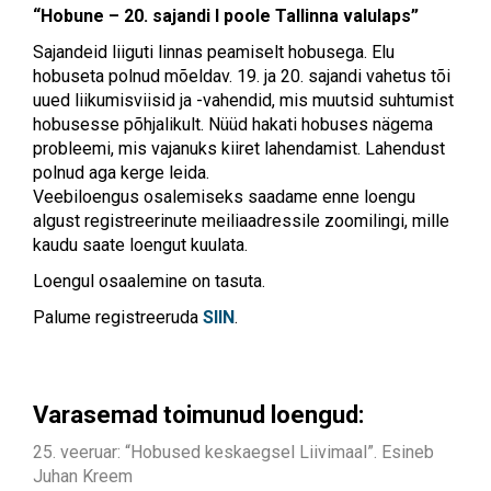
“Hobune – 20. sajandi I poole Tallinna valulaps”
Sajandeid liiguti linnas peamiselt hobusega. Elu
hobuseta polnud mõeldav. 19. ja 20. sajandi vahetus tõi
uued liikumisviisid ja -vahendid, mis muutsid suhtumist
hobusesse põhjalikult. Nüüd hakati hobuses nägema
probleemi, mis vajanuks kiiret lahendamist. Lahendust
polnud aga kerge leida.
Veebiloengus osalemiseks saadame enne loengu
algust registreerinute meiliaadressile zoomilingi, mille
kaudu saate loengut kuulata.
Loengul osaalemine on tasuta.
Palume registreeruda
SIIN
.
Varasemad toimunud loengud:
25. veeruar: “Hobused keskaegsel Liivimaal”. Esineb
Juhan Kreem