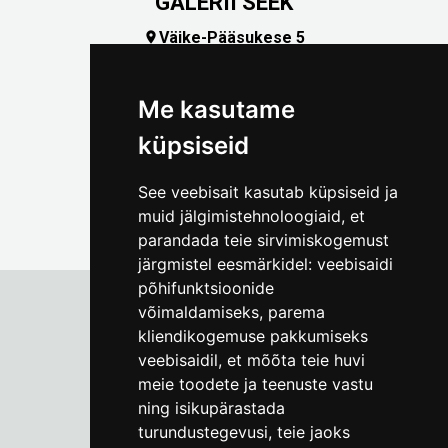
GALERII SEEK
Väike-Pääsukese 5

(+372) 5309 7535
foto@linnamuuseum.ee
Me kasutame
küpsiseid
See veebisait kasutab küpsiseid ja
muid jälgimistehnoloogiaid, et
parandada teie sirvimiskogemust
järgmistel eesmärkidel:
veebisaidi
põhifunktsioonide
võimaldamiseks
,
parema
kliendikogemuse pakkumiseks
Tallinna Linnamuuseum
veebisaidil
,
et mõõta teie huvi
Vene 17
meie toodete ja teenuste vastu
ning isikupärastada
E-R kell 9-17
(+372) 610 4178
turundustegevusi
,
teie jaoks