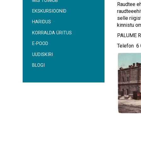
MIS TOIMUB
Raudtee eh
raudteeehi
EKSKURSIOONID
selle riigi
HARIDUS
kinnistu o
KORRALDA ÜRITUS
PALUME 
E-POOD
Telefon 6 
UUDISKIRI
BLOGI