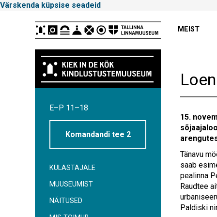
Värskenda küpsise seadeid
Peamenüü
MEIST
Loen
Tallinna
E–P 11–18
Linnamuuseum
15. novem
sõjaajalo
Komandandi tee 2
arengutes
Tänavu möö
saab esime
KÜLASTAJALE
pealinna Pe
MUUSEUMIST
Raudtee ai
urbaniseer
NÄITUSED
Paldiski ni