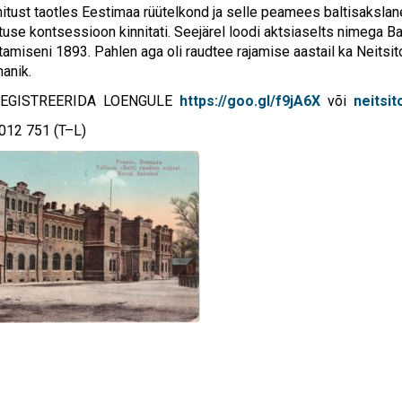
itust taotles Eestimaa rüütelkond ja selle peamees baltisakslan
tuse kontsessioon kinnitati. Seejärel loodi aktsiaselts nimega Ba
stamiseni 1893. Pahlen aga oli raudtee rajamise aastail ka Neitsi
manik.
REGISTREERIDA LOENGULE
https://goo.gl/f9jA6X
või
neitsi
012 751 (T–L)