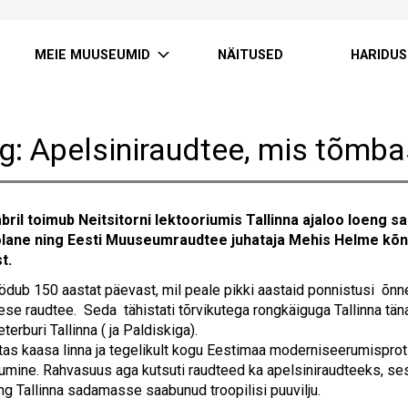
MEIE MUUSEUMID
NÄITUSED
HARIDUS
g: Apelsiniraudtee, mis tõmba
bril toimub Neitsitorni lektooriumis Tallinna ajaloo loeng 
olane ning Eesti Muuseumraudtee juhataja Mehis Helme kõne
t.
dub 150 aastat päevast, mil peale pikki aastaid ponnistusi õnnes
se raudtee. Seda tähistati tõrvikutega rongkäiguga Tallinna täna
terburi Tallinna ( ja Paldiskiga).
tas kaasa linna ja tegelikult kogu Eestimaa moderniseerumisprot
umine. Rahvasuus aga kutsuti raudteed ka apelsiniraudteeks, sest
ng Tallinna sadamasse saabunud troopilisi puuvilju.