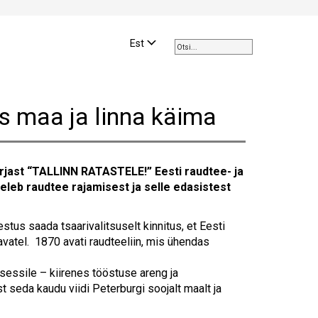
Use
the
Est
up
and
down
arrows
s maa ja linna käima
to
select
a
result.
sarjast “TALLINN RATASTELE!” Eesti raudtee- ja
Press
leb raudtee rajamisest ja selle edasistest
enter
to
go
tus saada tsaarivalitsuselt kinnitus, et Eesti
to
vatel. 1870 avati raudteeliin, mis ühendas
the
selected
sessile – kiirenes tööstuse areng ja
search
 seda kaudu viidi Peterburgi soojalt maalt ja
result.