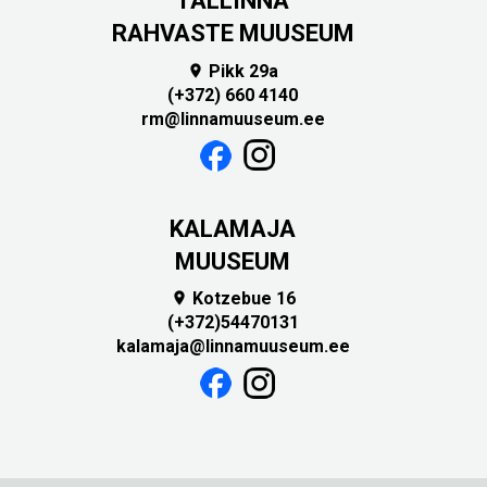
TALLINNA
RAHVASTE MUUSEUM
Pikk 29a

(+372) 660 4140
rm@linnamuuseum.ee
KALAMAJA
MUUSEUM
Kotzebue 16

(+372)54470131
kalamaja@linnamuuseum.ee