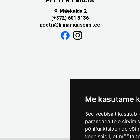
PEETER I MAJA
Mäekalda 2

(+372) 601 3136
peetri@linnamuuseum.ee
Me kasutame k
See veebisait kasutab k
parandada teie sirvimi
põhifunktsioonide või
veebisaidil
,
et mõõta te