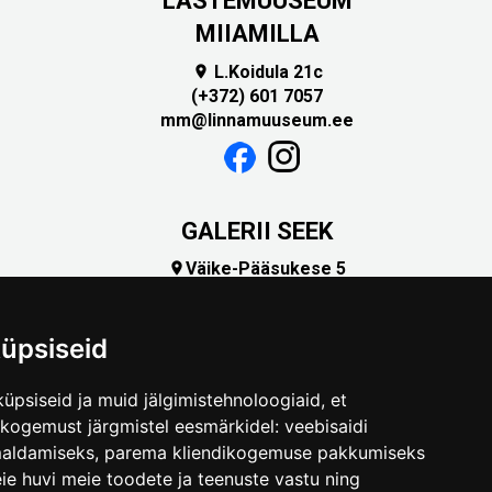
LASTEMUUSEUM
MIIAMILLA
L.Koidula 21c

(+372) 601 7057
mm@linnamuuseum.ee
GALERII SEEK
Väike-Pääsukese 5

(+372) 5309 7535
foto@linnamuuseum.ee
üpsiseid
üpsiseid ja muid jälgimistehnoloogiaid, et
skogemust järgmistel eesmärkidel:
veebisaidi
maldamiseks
,
parema kliendikogemuse pakkumiseks
ie huvi meie toodete ja teenuste vastu ning