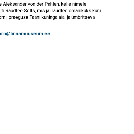
Touch
e Aleksander von der Pahlen, kelle nimele
device
lti Raudtee Selts, mis jäi raudtee omanikuks kuni
users
torni, praeguse Taani kuninga aia ja ümbritseva
can
use
touch
torn@linnamuuseum.ee
and
swipe
gestures.