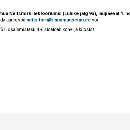
ub Neitsitorni lektooriumis (Lühike jalg 9a), laupäeval 4. no
uda aadressil
neitsitorn@linnamuuseum.ee
või
751, osalemistasu 4 € sisaldab kohvi ja küpsist.