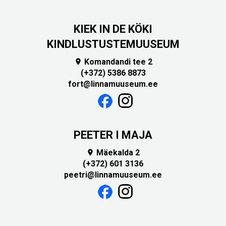
KIEK IN DE KÖKI
KINDLUSTUSTEMUUSEUM
Komandandi tee 2

(+372) 5386 8873
fort@linnamuuseum.ee
PEETER I MAJA
Mäekalda 2

(+372) 601 3136
peetri@linnamuuseum.ee