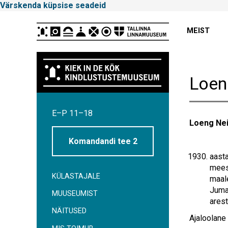
Värskenda küpsise seadeid
Peamenüü
MEIST
Loeng
Tallinna
E–P 11–18
Linnamuuseum
Loeng Neit
Komandandi tee 2
aasta
meest
KÜLASTAJALE
maale
Jumal
MUUSEUMIST
arest
NÄITUSED
Ajaloolane 