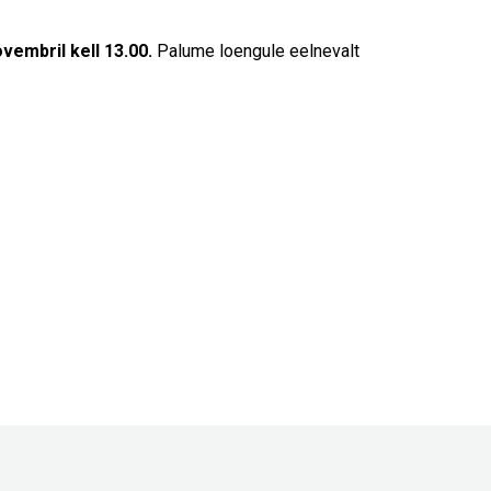
Touch
device
users
vembril kell 13.00.
Palume loengule eelnevalt
can
use
touch
and
swipe
gestures.