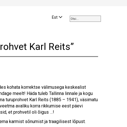
Use
the
Est
up
and
down
arrows
rohvet Karl Reits”
to
select
a
result.
Press
enter
to
ajades kohata korrektse välimusega keskealist
go
ndage meelt! Häda tuleb Tallinna linnale ja kogu
to
nna turuprohvet Karl Reits (1885 – 1941), väsimatu
the
, veetma avaliku korra rikkumise eest päevi
selected
d, et prohvetil oli õigus …!
search
result.
tema karmist sõnumist ja traagilisest lõpust.