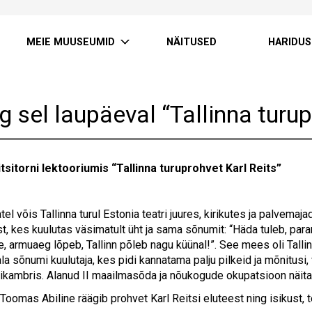
MEIE MUUSEUMID
NÄITUSED
HARIDUS
 sel laupäeval “Tallinna turup
sitorni lektooriumis “Tallinna turuprohvet Karl Reits”
tel võis Tallinna turul Estonia teatri juures, kirikutes ja palvem
, kes kuulutas väsimatult üht ja sama sõnumit: “Häda tuleb, para
, armuaeg lõpeb, Tallinn põleb nagu küünal!”. See mees oli Talli
a sõnumi kuulutaja, kes pidi kannatama palju pilkeid ja mõnitusi
ikambris. Alanud II maailmasõda ja nõukogude okupatsioon näitasi
Toomas Abiline räägib prohvet Karl Reitsi eluteest ning isikust, 