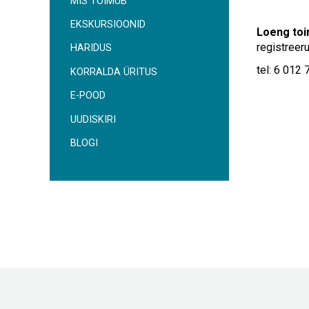
MIS TOIMUB
EKSKURSIOONID
Loeng toim
registreer
HARIDUS
tel: 6 012 
KORRALDA ÜRITUS
E-POOD
UUDISKIRI
BLOGI