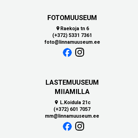
FOTOMUUSEUM
Raekoja tn 6

(+372) 5331 7361
foto@linnamuuseum.ee
LASTEMUUSEUM
MIIAMILLA
L.Koidula 21c

(+372) 601 7057
mm@linnamuuseum.ee