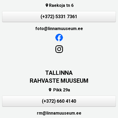
Raekoja tn 6

(+372) 5331 7361
foto@linnamuuseum.ee
TALLINNA
RAHVASTE MUUSEUM
Pikk 29a

(+372) 660 4140
rm@linnamuuseum.ee