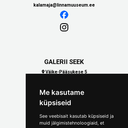
kalamaja@linnamuuseum.ee
GALERII SEEK
Väike-Pääsukese 5

(+372) 5309 7535
foto@linnamuuseum.ee
Me kasutame
küpsiseid
See veebisait kasutab küpsiseid ja
muid jälgimistehnoloogiaid, et