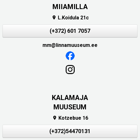
MIIAMILLA
L.Koidula 21c

(+372) 601 7057
mm@linnamuuseum.ee
KALAMAJA
MUUSEUM
Kotzebue 16

(+372)54470131