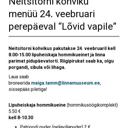
Neitsitorni kohviku
menüü 24. veebruari
perepäeval “Lõvid vapile”
Neitsitorni kohvikus pakutakse 24. veebruaril kell
8.00-15.00 lipuheiskaja hommikueinet ja linna
parimat pidupäevatorti. Riigipirukat saab ka, olgu
porgandi, sibula või lihaga.
Laua saab
broneerida
maiga.tamm@linnamuuseum.ee
,
sissepääs piletiga!
Lipuheiskaja hommikueine
(hommikusöögikomplekt)
5.50 €
kell 8-10.30
Patrioodi puder (neljaviljapuder) 2 €