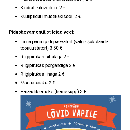
Kindrali kiluvõileib 2 €
Kuulipilduri mustikakissell 2 €
Pidupäevamenüüst leiad veel:
Linna parim pidupäevatort (valge šokolaadi-
toorjuustutort) 3.50 €
Riigipirukas sibulaga 2 €
Riigipirukas porgandiga 2 €
Riigipirukas lihaga 2 €
Moonasaiake 2 €
Paraadileemeke (hernesupp) 3 €