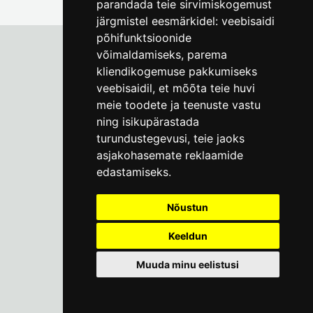
parandada teie sirvimiskogemust
järgmistel eesmärkidel:
veebisaidi
põhifunktsioonide
võimaldamiseks
,
parema
kliendikogemuse pakkumiseks
Tallinna Linnamuuseum
veebisaidil
,
et mõõta teie huvi
Vene 17
meie toodete ja teenuste vastu
ning isikupärastada
E-R kell 9-17
(+372) 610 4178
turundustegevusi
,
teie jaoks
asjakohasemate reklaamide
info@linnamuuseum.ee
edastamiseks
.
Küpsisepoliitika
Nõustun
Keeldun
Muuda minu eelistusi