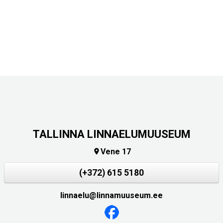
TALLINNA LINNAELUMUUSEUM
Vene 17

(+372) 615 5180
linnaelu@linnamuuseum.ee