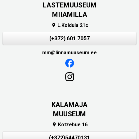
LASTEMUUSEUM
MIIAMILLA
L.Koidula 21c

(+372) 601 7057
mm@linnamuuseum.ee
KALAMAJA
MUUSEUM
Kotzebue 16

(+372)54470131