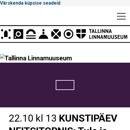
Värskenda küpsise seadeid
Mobiili
Men
Peamenüü
Tallinna
Linnamuuseum
22.10 kl 13
KUNSTIPÄEV