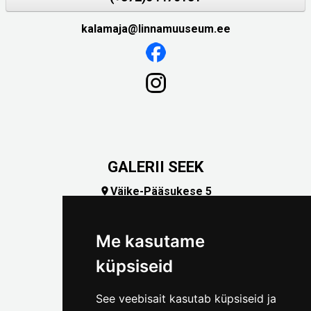
kalamaja@linnamuuseum.ee
GALERII SEEK
Väike-Pääsukese 5

(+372) 5309 7535
foto@linnamuuseum.ee
Me kasutame
küpsiseid
See veebisait kasutab küpsiseid ja