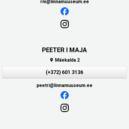
rm@linnamuuseum.ee
PEETER I MAJA
Mäekalda 2

(+372) 601 3136
peetri@linnamuuseum.ee