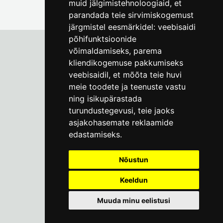
muid jälgimistehnoloogiaid, et
parandada teie sirvimiskogemust
järgmistel eesmärkidel:
veebisaidi
põhifunktsioonide
võimaldamiseks
,
parema
kliendikogemuse pakkumiseks
Tallinna Linnamuuseum
veebisaidil
,
et mõõta teie huvi
Vene 17
meie toodete ja teenuste vastu
ning isikupärastada
E-R kell 9-17
(+372) 610 4178
turundustegevusi
,
teie jaoks
asjakohasemate reklaamide
info@linnamuuseum.ee
edastamiseks
.
Küpsisepoliitika
Nõustun
Keeldun
Muuda minu eelistusi