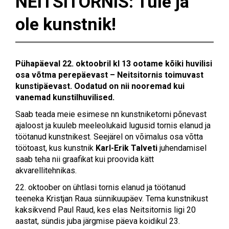
NEITSITORNIS: Tule ja
ole kunstnik!
Pühapäeval 22. oktoobril kl 13 ootame kõiki huvilisi
osa võtma perepäevast – Neitsitornis toimuvast
kunstipäevast. Oodatud on nii nooremad kui
vanemad kunstilhuvilised.
Saab teada meie esimese nn kunstniketorni põnevast
ajaloost ja kuuleb meeleolukaid lugusid tornis elanud ja
töötanud kunstnikest. Seejärel on võimalus osa võtta
töötoast, kus kunstnik
Karl-Erik Talveti
juhendamisel
saab teha nii graafikat kui proovida kätt
akvarellitehnikas.
22. oktoober on ühtlasi tornis elanud ja töötanud
teeneka Kristjan Raua sünnikuupäev. Tema kunstnikust
kaksikvend Paul Raud, kes elas Neitsitornis ligi 20
aastat, sündis juba järgmise päeva koidikul 23.