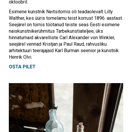
oktoobril.
Esimene kunstnik Neitsitornis oli teadaolevalt Lilly
Walther, kes üüris tornelamu teist korrust 1896. aastast.
Seejärel on tornis töötanud teiste seas Eesti esimene
naiskunstnikerühmitus Tarbekunstiateljee, üks
hinnatumaid akvarelliste Carl Alexander von Winkler,
seejärel vennad Kristjan ja Paul Raud, rahvusliku
arhitektuuri teerajajaid Karl Burman seenior ja kunstnik
Henrik Olvi.
OSTA PILET