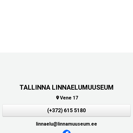
TALLINNA LINNAELUMUUSEUM
Vene 17

(+372) 615 5180
linnaelu@linnamuuseum.ee