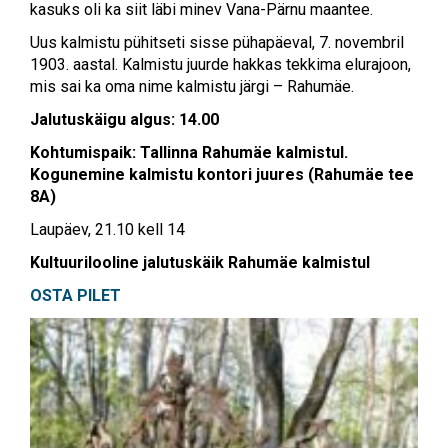
kasuks oli ka siit läbi minev Vana-Pärnu maantee.
Uus kalmistu pühitseti sisse pühapäeval, 7. novembril
1903. aastal. Kalmistu juurde hakkas tekkima elurajoon,
mis sai ka oma nime kalmistu järgi – Rahumäe.
Jalutuskäigu algus: 14.00
Kohtumispaik: Tallinna Rahumäe kalmistul.
Kogunemine kalmistu kontori juures (
Rahumäe tee
8A)
Laupäev, 21.10 kell 14
Kultuurilooline jalutuskäik Rahumäe kalmistul
OSTA PILET