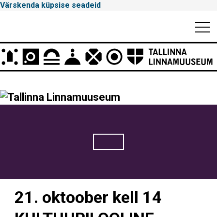
Värskenda küpsise seadeid
Mobiili
Men
Peamenüü
Tallinna
Linnamuuseum
21. oktoober kell 14