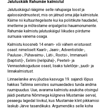
Jalutuskäik Rahumäe kalmistul
Jalutuskäigul räägime selle rahupaiga loost ja
ajaloosündmustest, mis on jätnud oma jälje kalmistule.
Käime nii kultuuritegelaste kui ka poliitikute haudadel,
imetleme ja mõtestame eripalgelisi hauamonumente.
Rahumäe kalmistu jalutuskäigul liikudes piirdume
surnuaia vanema osaga.
Kalmistu koosneb 14 enam- või vähem eristuvast
osast: nimeliselt Kaarli-, Jaani-, Adventistide-,
Pauluse-, Pühavaimu-, Läti-, Rootsi-, Immanueli
(baptisti)-, Eelimi (nelipüha)-, Peeteli- ja
Vennastekoguduse osast, lisaks tuletõrje-, juudi- ja
linnakalmistust.
Linnaelanike arvu jõudsa kasvuga 19. sajandi lõpus
hakkas Tallinna senistes surnuaedades tunda andma
ruumipuudus. Uue, avarama kalmistu asukoha otsingul
jäädi peatuma Nõmmega külgneva Mustamäe serval,
peaaegu lagedal liivikul, kus Mustamäe klint pikkamisi
laskub Järve tasandikuks. Argumendiks selle koha