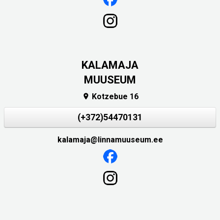
KALAMAJA
MUUSEUM
Kotzebue 16

(+372)54470131
kalamaja@linnamuuseum.ee