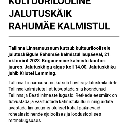
KULTUURILOOLINE
JALUTUSKÄIK
RAHUMÄE KALMISTUL
Tallinna Linnamuuseum kutsub kultuuriloolisele
jalutuskäigule Rahumäe kalmistul laupäeval, 21.
oktoobril 2023. Kogunemine kalmistu kontori
juures. Jalutuskäigu algus kell 14.00. Jalutuskäiku
juhib Kristel Lemming.
Tallinna Linnamuuseum kutsub huvilisi jalutuskäikudele
Tallinna kalmistutel, et tutvustada siia koondunud
Tallinna ja Eesti inimeste lugusid. Retkede eesmärk on
tutvustada ja väärtustada kalmistukultuuri ning aidata
avastada linnaruumis olulisel kohal paiknevaid
rohealasid nende ajaloolises ja loodusloolises
mitmekügsuses.