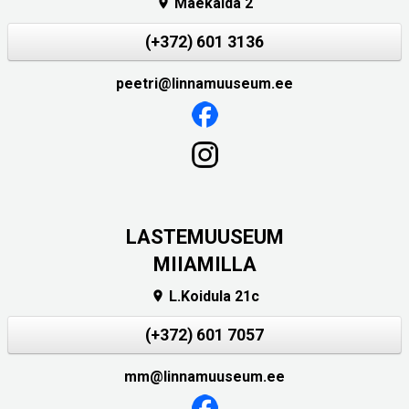
Mäekalda 2

(+372) 601 3136
peetri@linnamuuseum.ee
LASTEMUUSEUM
MIIAMILLA
L.Koidula 21c

(+372) 601 7057
mm@linnamuuseum.ee