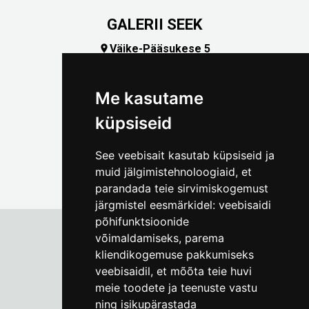
GALERII SEEK
Väike-Pääsukese 5

(+372) 5309 7535
foto@linnamuuseum.ee
Me kasutame
küpsiseid
See veebisait kasutab küpsiseid ja
muid jälgimistehnoloogiaid, et
parandada teie sirvimiskogemust
järgmistel eesmärkidel:
veebisaidi
põhifunktsioonide
võimaldamiseks
,
parema
kliendikogemuse pakkumiseks
Tallinna Linnamuuseum
veebisaidil
,
et mõõta teie huvi
Vene 17
meie toodete ja teenuste vastu
ning isikupärastada