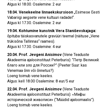
Algus kl 18.00. Osalemine: 2 eur
18.04. Venekeelne linnaekskursioon
„Esimese Eesti
Vabariigi aegsete vene kultuuri radadel“.
Algus kl 17.30. Osalemine: 2 eur
19.04. Kohtumine kunstnik Vera Staniševskajaga:
õpituba täiskasvanutele gravüüri teemal (näituse „Vene
trükisõna Tallinnas“ raames).
Algus kl 17.30. Osalemine: 4 eur
20.04. Prof. Jevgeni Anisimov
(Vene Teaduste
Akadeemia ajalooinstituut Peterburis): “Петр Великий:
благо или зло для России?” (Peeter Suur: kas
Venemaa õnn või õnnetus?).
Loeng toimub vene keeles.
Algus: kell 18.00 Osalemine: 8 eur/5 eur
22.04. Prof. Jevgeni Anisimov
(Vene Teaduste
Akadeemia ajalooinstituut Peterburis): «Мифы
исторической живописи» (“Müüdid ajaloomaalis”).
Loeng toimub vene keeles.