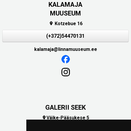
KALAMAJA
MUUSEUM
Kotzebue 16

(+372)54470131
kalamaja@linnamuuseum.ee
GALERII SEEK
Väike-Pääsukese 5

(+372) 5309 7535
foto@linnamuuseum.ee