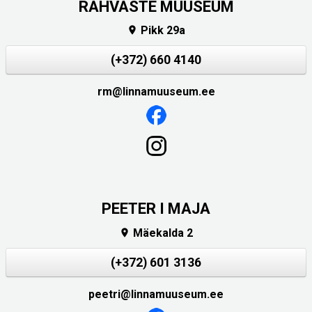
RAHVASTE MUUSEUM
Pikk 29a

(+372) 660 4140
rm@linnamuuseum.ee
PEETER I MAJA
Mäekalda 2

(+372) 601 3136
peetri@linnamuuseum.ee