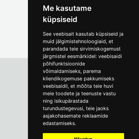
Me kasutame
küpsiseid
See veebisait kasutab küpsiseid ja
muid jälgimistehnoloogiaid, et
parandada teie sirvimiskogemust
järgmistel eesmärkidel:
veebisaidi
põhifunktsioonide
võimaldamiseks
,
parema
kliendikogemuse pakkumiseks
Tallinna Linnamuuseum
veebisaidil
,
et mõõta teie huvi
Vene 17
meie toodete ja teenuste vastu
ning isikupärastada
E-R kell 9-17
(+372) 610 4178
turundustegevusi
,
teie jaoks
asjakohasemate reklaamide
info@linnamuuseum.ee
edastamiseks
.
Küpsisepoliitika
Nõustun