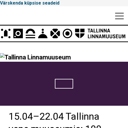
Värskenda küpsise seadeid
Mobiili
Men
Peamenüü
Tallinna
Linnamuuseum
15.04–22.04 Tallinna