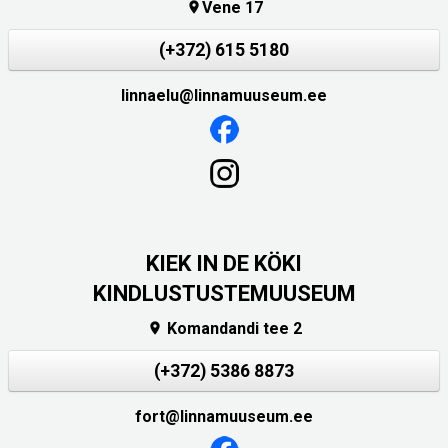
Vene 17

(+372) 615 5180
linnaelu@linnamuuseum.ee
KIEK IN DE KÖKI
KINDLUSTUSTEMUUSEUM
Komandandi tee 2

(+372) 5386 8873
fort@linnamuuseum.ee