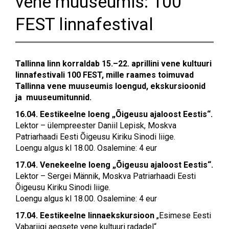
vene muuseumis: 100Ѣ
FEST linnafestival
Tallinna linn korraldab 15.–22. aprillini vene kultuuri
linnafestivali 100Ѣ FEST, mille raames toimuvad
Tallinna vene muuseumis loengud, ekskursioonid
ja muuseumitunnid.
16.04. Eestikeelne loeng „Õigeusu ajaloost Eestis“.
Lektor – ülempreester Daniil Lepisk, Moskva
Patriarhaadi Eesti Õigeusu Kiriku Sinodi liige.
Loengu algus kl 18.00. Osalemine: 4 eur
17.04. Venekeelne loeng „Õigeusu ajaloost Eestis“.
Lektor – Sergei Männik, Moskva Patriarhaadi Eesti
Õigeusu Kiriku Sinodi liige.
Loengu algus kl 18.00. Osalemine: 4 eur
17.04. Eestikeelne linnaekskursioon
„Esimese Eesti
Vabariigi aegsete vene kultuuri radadel“.