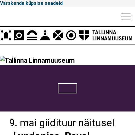
Värskenda küpsise seadeid
Mobiili
Men
Peamenüü
Tallinna
Linnamuuseum
9. mai giidituur näitusel