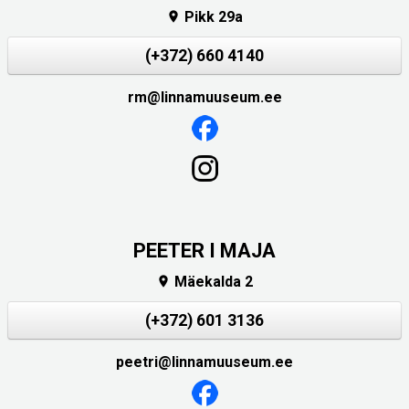
Pikk 29a

(+372) 660 4140
rm@linnamuuseum.ee
PEETER I MAJA
Mäekalda 2

(+372) 601 3136
peetri@linnamuuseum.ee