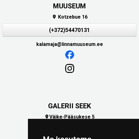
MUUSEUM
Kotzebue 16

(+372)54470131
kalamaja@linnamuuseum.ee
GALERII SEEK
Väike-Pääsukese 5

(+372) 5309 7535
foto@linnamuuseum.ee