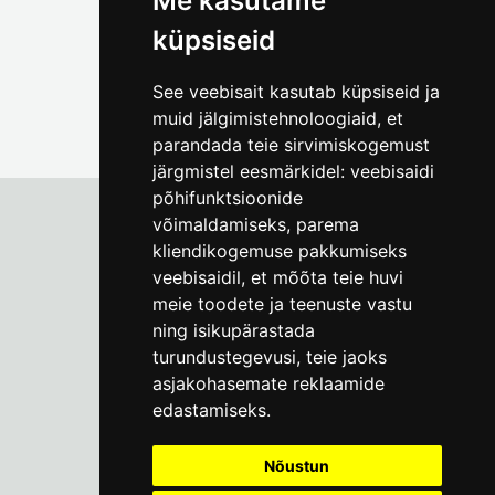
Me kasutame
küpsiseid
See veebisait kasutab küpsiseid ja
muid jälgimistehnoloogiaid, et
parandada teie sirvimiskogemust
järgmistel eesmärkidel:
veebisaidi
põhifunktsioonide
võimaldamiseks
,
parema
kliendikogemuse pakkumiseks
Tallinna Linnamuuseum
veebisaidil
,
et mõõta teie huvi
Vene 17
meie toodete ja teenuste vastu
ning isikupärastada
E-R kell 9-17
(+372) 610 4178
turundustegevusi
,
teie jaoks
asjakohasemate reklaamide
info@linnamuuseum.ee
edastamiseks
.
Küpsisepoliitika
Nõustun