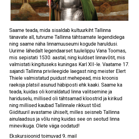
Saame teada, mida sisaldab kultuurkiht Tallinna
tänavate all, tutvume Tallinna tähtsamate legendidega
ning saame näha linnamuuseumi kogude haruldusi.
Uurime lähedalt legendaarset tuulelippu Vana Toomas,
mis sepistati 1530. aastal, ning kuldset linnavõtit, mis
valmistati kingituseks kuningas Karl XII-le. Vaatame 17.
sajandi Tallinna privileegide laegast ning meister Elert
Thiele valmistatud puidust mehepead, mis kroonis
raekoja platsil asunud häbiposti ehk kaaki. Saame ka
teada, kuidas oli korraldatud linna valitsemine ja
hariduselu, millised oli tähtsamad kloostrid ja kirikud
ning millised kaubad Tallinnale rikkust tõid.
Giidituuril avastame ühiselt, milles seisneb Tallinna
ainulaadsus ja võlu ning kuidas see on seotud linna
minevikuga. Olete väga oodatud!
Ekskursioonid toimuvad 9
.
mail