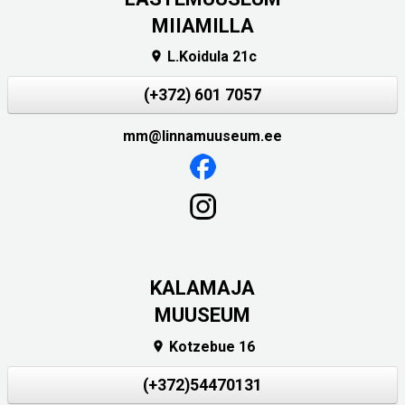
MIIAMILLA
L.Koidula 21c

(+372) 601 7057
mm@linnamuuseum.ee
KALAMAJA
MUUSEUM
Kotzebue 16

(+372)54470131