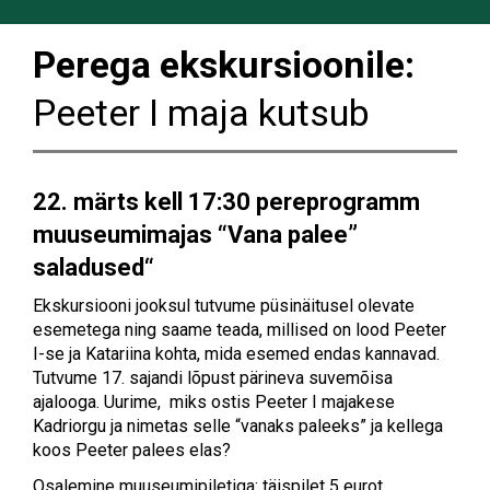
Perega ekskursioonile:
Peeter I maja kutsub
22. märts kell 17:30 p
ereprogramm
muuseumimajas
“Vana palee”
saladused“
Ekskursiooni jooksul tutvume püsinäitusel olevate
esemetega ning saame teada, millised on lood Peeter
I-se ja Katariina kohta, mida esemed endas kannavad.
Tutvume 17. sajandi lõpust pärineva suvemõisa
ajalooga. Uurime, miks ostis Peeter I majakese
Kadriorgu ja nimetas selle “vanaks paleeks” ja kellega
koos Peeter palees elas?
Osalemine muuseumipiletiga: täispilet 5 eurot,