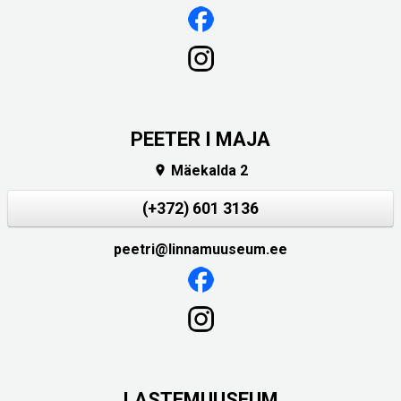
PEETER I MAJA
Mäekalda 2

(+372) 601 3136
peetri@linnamuuseum.ee
LASTEMUUSEUM