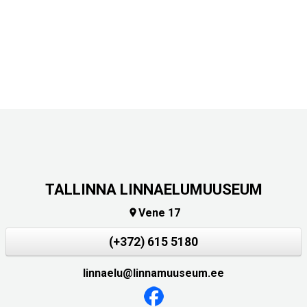
TALLINNA LINNAELUMUUSEUM
Vene 17

(+372) 615 5180
linnaelu@linnamuuseum.ee