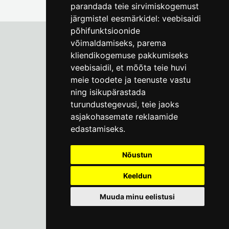
parandada teie sirvimiskogemust
järgmistel eesmärkidel:
veebisaidi
põhifunktsioonide
võimaldamiseks
,
parema
kliendikogemuse pakkumiseks
Tallinna Linnamuuseum
veebisaidil
,
et mõõta teie huvi
Vene 17
meie toodete ja teenuste vastu
ning isikupärastada
E-R kell 9-17
(+372) 610 4178
turundustegevusi
,
teie jaoks
asjakohasemate reklaamide
info@linnamuuseum.ee
edastamiseks
.
Küpsisepoliitika
Nõustun
Keeldun
Muuda minu eelistusi