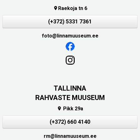
Raekoja tn 6

(+372) 5331 7361
foto@linnamuuseum.ee
TALLINNA
RAHVASTE MUUSEUM
Pikk 29a

(+372) 660 4140
rm@linnamuuseum.ee