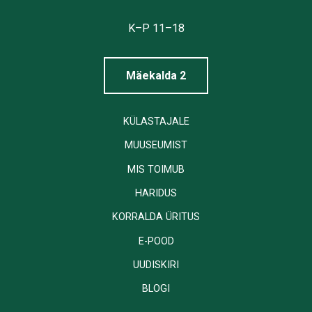
Tallinna
Linnamuuseum
K–P 11–18
Mäekalda 2
KÜLASTAJALE
MUUSEUMIST
MIS TOIMUB
HARIDUS
KORRALDA ÜRITUS
E-POOD
UUDISKIRI
BLOGI