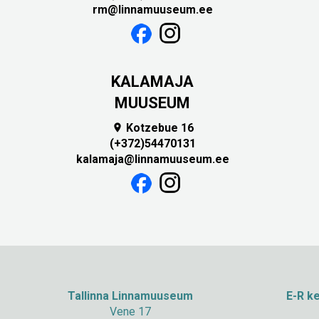
rm@linnamuuseum.ee
KALAMAJA
MUUSEUM
Kotzebue 16

(+372)54470131
kalamaja@linnamuuseum.ee
Tallinna Linnamuuseum
E-R ke
Vene 17