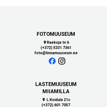
FOTOMUUSEUM
Raekoja tn 6

(+372) 5331 7361
foto@linnamuuseum.ee
LASTEMUUSEUM
MIIAMILLA
L.Koidula 21c

(+372) 601 7057