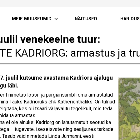
MEIE MUUSEUMID
NÄITUSED
HARIDUS
uulil venekeelne tuur:
TE KADRIORG: armastus ja tr
7. juulil kutsume avastama Kadrioru ajalugu
gu läbi.
er I nimetas lossi- ja pargiansambli oma armastatud
iina I auks Kadrioruks ehk Katherienthaliks. On tulnud
elgitada, kes oli tsaari väljavalitu tegelikult, mis teda
mida ta armastas.
na ei ole ainuke: Kadriorg on lahutamatult seotud ka
stega – tugevate, iseseisvate ning sealjuures tarkade
a. Tasub vaid nimetada Linda Jürmanni, eesti