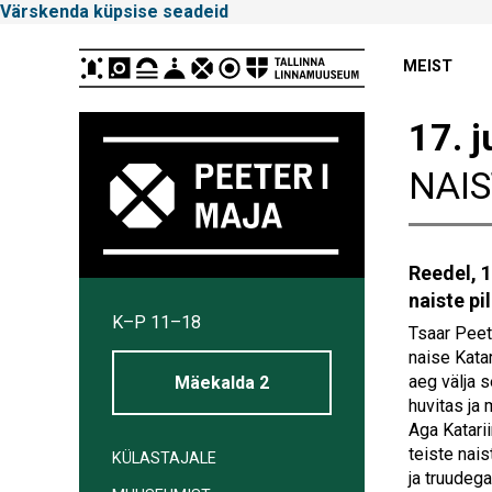
Värskenda küpsise seadeid
Peamenüü
MEIST
17. j
NAIS
Reedel, 1
Tallinna
naiste pil
K–P 11–18
Linnamuuseum
Tsaar Peet
naise Katar
aeg välja s
Mäekalda 2
huvitas ja 
Aga Katarii
teiste nai
KÜLASTAJALE
ja truudeg