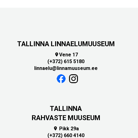
TALLINNA LINNAELUMUUSEUM
Vene 17

(+372) 615 5180
linnaelu@linnamuuseum.ee
TALLINNA
RAHVASTE MUUSEUM
Pikk 29a

(+372) 660 4140