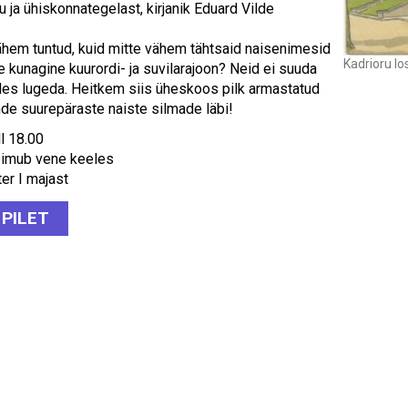
ku ja ühiskonnategelast, kirjanik Eduard Vilde
vähem tuntud, kuid mitte vähem tähtsaid naisenimesid
Kadrioru l
e kunagine kuurordi- ja suvilarajoon? Neid ei suuda
üles lugeda. Heitkem siis üheskoos pilk armastatud
nde suurepäraste naiste silmade läbi!
ll 18.00
oimub vene keeles
er I majast
 PILET