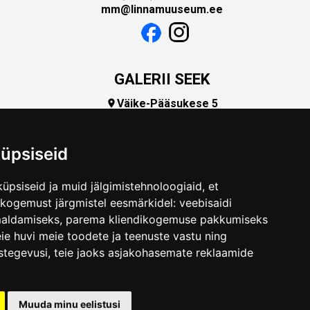
mm@linnamuuseum.ee
GALERII SEEK
Väike-Pääsukese 5

(+372) 5309 7535
foto@linnamuuseum.ee
üpsiseid
üpsiseid ja muid jälgimistehnoloogiaid, et
skogemust järgmistel eesmärkidel:
veebisaidi
maldamiseks
,
parema kliendikogemuse pakkumiseks
ie huvi meie toodete ja teenuste vastu ning
stegevusi
,
teie jaoks asjakohasemate reklaamide
.ee
Muuda minu eelistusi