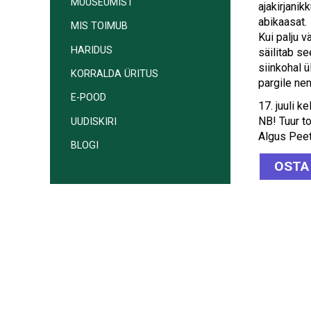
MUUSEUMIST
ajakirjanik
abikaasat.
MIS TOIMUB
Kui palju 
HARIDUS
säilitab se
siinkohal 
KORRALDA ÜRITUS
pargile ne
E-POOD
17. juuli ke
NB! Tuur t
UUDISKIRI
Algus Peet
BLOGI
OSTA