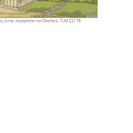
Touch
device
users
can
oss, Erna-Josephine von Deeters, TLM 22178
use
touch
and
swipe
gestures.