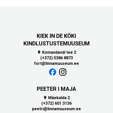
KIEK IN DE KÖKI
KINDLUSTUSTEMUUSEUM
Komandandi tee 2

(+372) 5386 8873
fort@linnamuuseum.ee
PEETER I MAJA
Mäekalda 2

(+372) 601 3136
peetri@linnamuuseum.ee