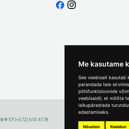
Me kasutame k
See veebisait kasutab k
parandada teie sirvimi
põhifunktsioonide või
veebisaidil
,
et mõõta te
isikupärastada turundu
edastamiseks
.
ll 9-17
(+372) 610 4178
info@linnamuuseum
Küpsisepoliitika
Nõustun
Keeldun