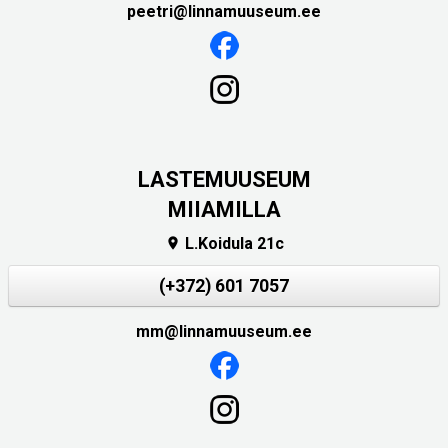
peetri@linnamuuseum.ee
LASTEMUUSEUM
MIIAMILLA
L.Koidula 21c

(+372) 601 7057
mm@linnamuuseum.ee