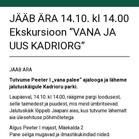
JÄÄB ÄRA 14.10. kl 14.00
Ekskursioon “VANA JA
UUS KADRIORG”
JÄÄB ÄRA
Tutvume Peeter I „vana palee“ ajalooga ja läheme
jalutuskäigule Kadrioru parki.
Laupäeval, 14.10. kl 14.00, räägime pargi loodusest,
selle taimedest ja puudest, mis meid ümbritsevad.
Jalutuskäik lõppeb Jaapani aias, kus tutvume lähemalt
aia ülesehituse põhimõtetega.
Algus Peeter I majast, Mäekalda 2
Pane selga mugavad ja ilmastikukindlad riided.