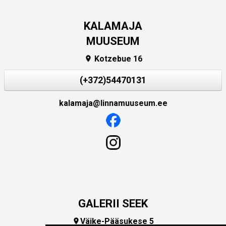
KALAMAJA
MUUSEUM
Kotzebue 16

(+372)54470131
kalamaja@linnamuuseum.ee
GALERII SEEK
Väike-Pääsukese 5
