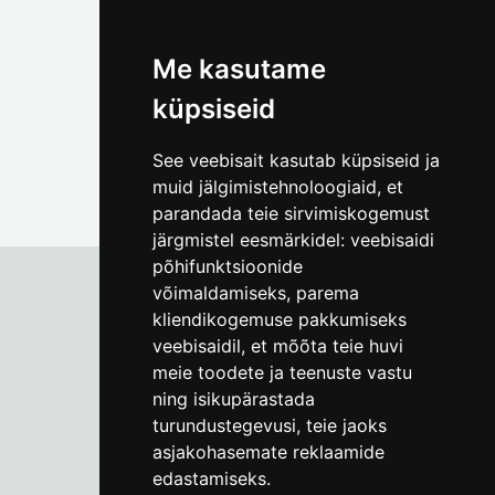
(+372) 5309 7535
foto@linnamuuseum.ee
Me kasutame
küpsiseid
See veebisait kasutab küpsiseid ja
muid jälgimistehnoloogiaid, et
parandada teie sirvimiskogemust
järgmistel eesmärkidel:
veebisaidi
põhifunktsioonide
võimaldamiseks
,
parema
kliendikogemuse pakkumiseks
Tallinna Linnamuuseum
veebisaidil
,
et mõõta teie huvi
Vene 17
meie toodete ja teenuste vastu
ning isikupärastada
E-R kell 9-17
(+372) 610 4178
turundustegevusi
,
teie jaoks
asjakohasemate reklaamide
info@linnamuuseum.ee
edastamiseks
.
Küpsisepoliitika