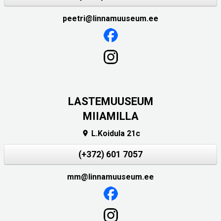
peetri@linnamuuseum.ee
LASTEMUUSEUM
MIIAMILLA
L.Koidula 21c

(+372) 601 7057
mm@linnamuuseum.ee