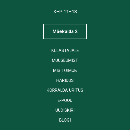
Tallinna
Linnamuuseum
K–P 11–18
Mäekalda 2
KÜLASTAJALE
MUUSEUMIST
MIS TOIMUB
HARIDUS
KORRALDA ÜRITUS
E-POOD
UUDISKIRI
BLOGI