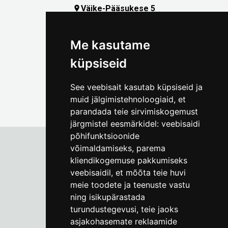
Väike-Pääsukese 5

(+372) 5309 7535
foto@linnamuuseum.ee
Me kasutame
küpsiseid
See veebisait kasutab küpsiseid ja
muid jälgimistehnoloogiaid, et
parandada teie sirvimiskogemust
järgmistel eesmärkidel:
veebisaidi
põhifunktsioonide
võimaldamiseks
,
parema
kliendikogemuse pakkumiseks
Tallinna Linnamuuseum
veebisaidil
,
et mõõta teie huvi
Vene 17
meie toodete ja teenuste vastu
ning isikupärastada
E-R kell 9-17
(+372) 610 4178
turundustegevusi
,
teie jaoks
asjakohasemate reklaamide
info@linnamuuseum.ee