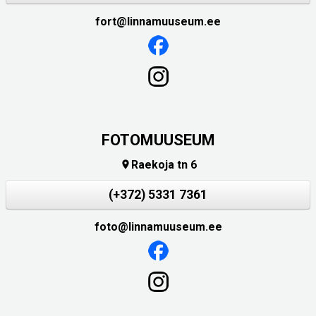
fort@linnamuuseum.ee
FOTOMUUSEUM
Raekoja tn 6

(+372) 5331 7361
foto@linnamuuseum.ee