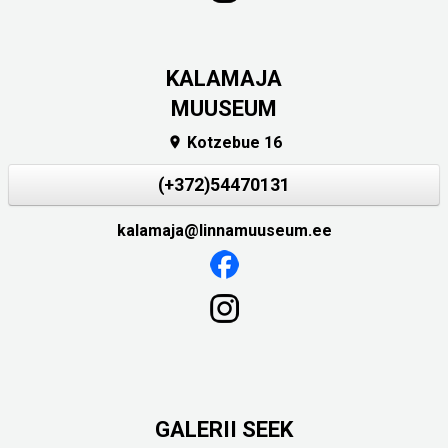
KALAMAJA
MUUSEUM
Kotzebue 16

(+372)54470131
kalamaja@linnamuuseum.ee
GALERII SEEK