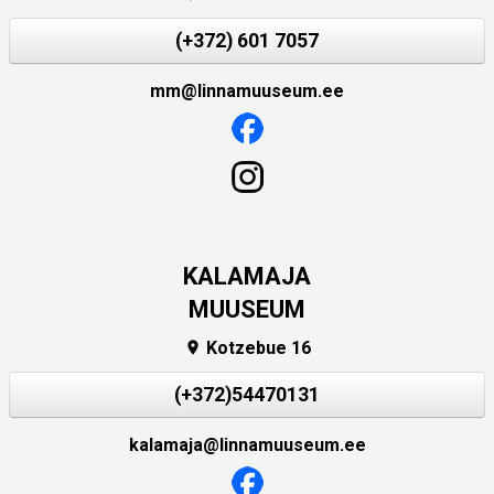
(+372) 601 7057
mm@linnamuuseum.ee
KALAMAJA
MUUSEUM
Kotzebue 16

(+372)54470131
kalamaja@linnamuuseum.ee