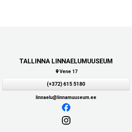
TALLINNA LINNAELUMUUSEUM
Vene 17

(+372) 615 5180
linnaelu@linnamuuseum.ee