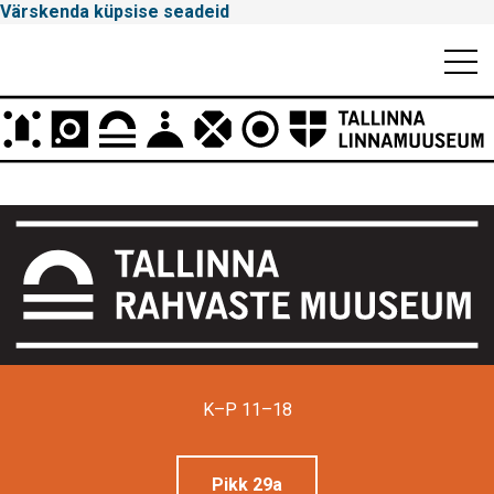
Värskenda küpsise seadeid
Mobiili
Men
Peamenüü
Tallinna
Linnamuuseum
K–P 11–18
Pikk 29a