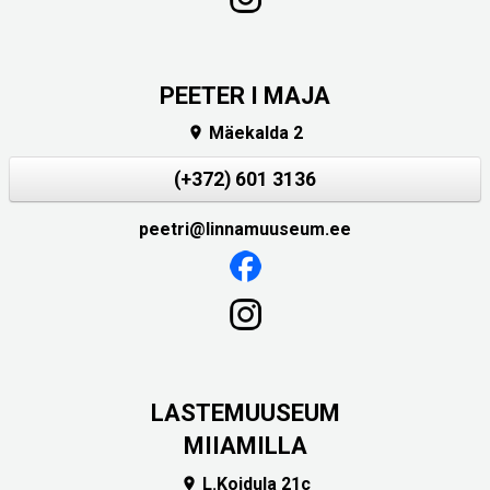
PEETER I MAJA
Mäekalda 2

(+372) 601 3136
peetri@linnamuuseum.ee
LASTEMUUSEUM
MIIAMILLA
L.Koidula 21c
