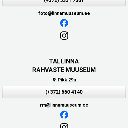
(+372) 5331 7361
foto@linnamuuseum.ee
TALLINNA
RAHVASTE MUUSEUM
Pikk 29a

(+372) 660 4140
rm@linnamuuseum.ee