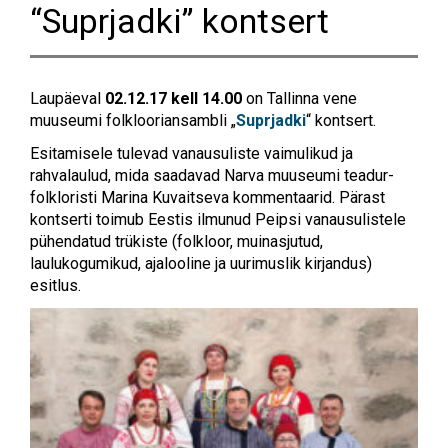
“Suprjadki” kontsert
Laupäeval
02.12.17 kell 14.00
on Tallinna vene
muuseumi folklooriansambli „
Suprjadki
“ kontsert.
Esitamisele tulevad vanausuliste vaimulikud ja
rahvalaulud, mida saadavad Narva muuseumi teadur-
folkloristi Marina Kuvaitseva kommentaarid. Pärast
kontserti toimub Eestis ilmunud Peipsi vanausulistele
pühendatud trükiste (folkloor, muinasjutud,
laulukogumikud, ajalooline ja uurimuslik kirjandus)
esitlus.