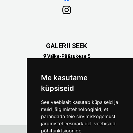
GALERII SEEK
Väike-Pääsukese 5

(+372) 5309 7535
foto@linnamuuseum.ee
Me kasutame
küpsiseid
See veebisait kasutab küpsiseid ja
muid jälgimistehnoloogiaid, et
parandada teie sirvimiskogemust
järgmistel eesmärkidel:
veebisaidi
põhifunktsioonide