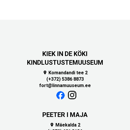
KIEK IN DE KÖKI
KINDLUSTUSTEMUUSEUM
Komandandi tee 2

(+372) 5386 8873
fort@linnamuuseum.ee
PEETER I MAJA
Mäekalda 2
