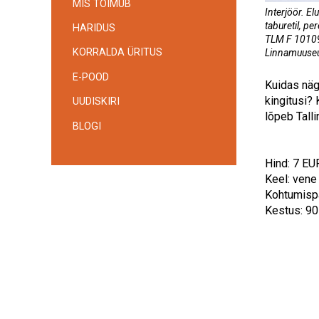
MIS TOIMUB
Interjöör. El
taburetil, p
HARIDUS
TLM F 10109:
KORRALDA ÜRITUS
Linnamuus
E-POOD
Kuidas näg
kingitusi? 
UUDISKIRI
lõpeb Tall
BLOGI
Hind: 7 EU
Keel: vene
Kohtumisp
Kestus: 90