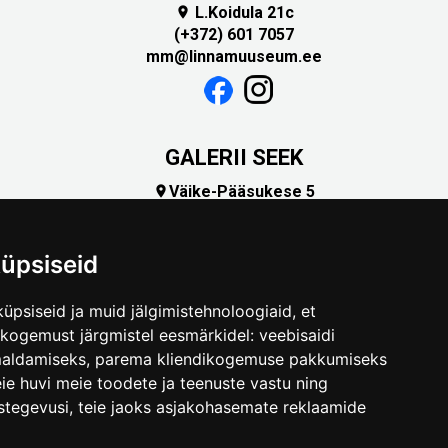
L.Koidula 21c

(+372) 601 7057
mm@linnamuuseum.ee
GALERII SEEK
Väike-Pääsukese 5

(+372) 5309 7535
foto@linnamuuseum.ee
üpsiseid
üpsiseid ja muid jälgimistehnoloogiaid, et
skogemust järgmistel eesmärkidel:
veebisaidi
maldamiseks
,
parema kliendikogemuse pakkumiseks
ie huvi meie toodete ja teenuste vastu ning
stegevusi
,
teie jaoks asjakohasemate reklaamide