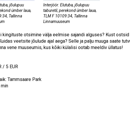
utuba, jõulupuu
Interjöör. Elutuba, jõulupuu
erekond ümber laua,
taburetil, perekond ümber laua,
34, Tallinna
TLM F 10109:34, Tallinna
eum
Linnamuuseum
i kingituste otsimine välja eelmise sajandi alguses? Kust ostsid
Kuidas veetsite jõulude ajal aega? Selle ja palju muuga saate tutv
inna vene muuseumis, kus kõiki külalisi ootab meeldiv üllatus!
R / 5 EUR
aik: Tammsaare Park
 min