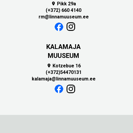
Pikk 29a

(+372) 660 4140
rm@linnamuuseum.ee
KALAMAJA
MUUSEUM
Kotzebue 16

(+372)54470131
kalamaja@linnamuuseum.ee