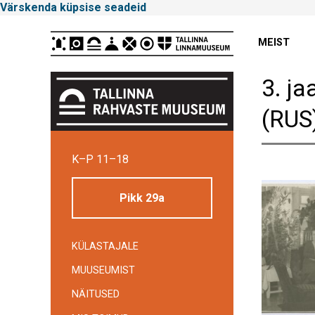
Värskenda küpsise seadeid
Peamenüü
MEIST
3. ja
(RUS
Tallinna
K–P 11–18
Linnamuuseum
Pikk 29a
KÜLASTAJALE
MUUSEUMIST
NÄITUSED