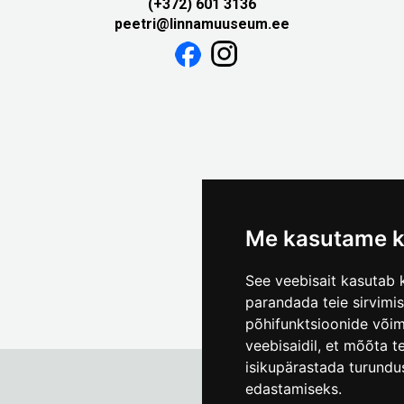
(+372) 601 3136
peetri@linnamuuseum.ee
Me kasutame k
See veebisait kasutab k
parandada teie sirvimi
põhifunktsioonide või
veebisaidil
,
et mõõta te
isikupärastada turundu
edastamiseks
.