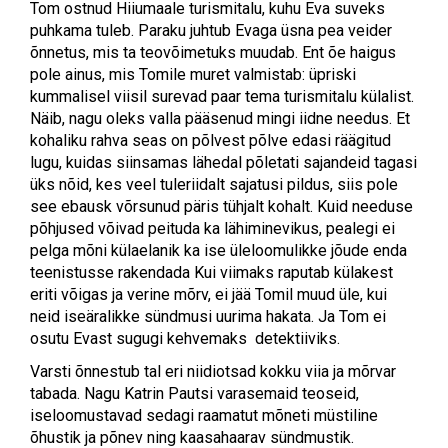
Tom ostnud Hiiumaale turismitalu, kuhu Eva suveks
puhkama tuleb. Paraku juhtub Evaga üsna pea veider
õnnetus, mis ta teovõimetuks muudab. Ent õe haigus
pole ainus, mis Tomile muret valmistab: üpriski
kummalisel viisil surevad paar tema turismitalu külalist.
Näib, nagu oleks valla pääsenud mingi iidne needus. Et
kohaliku rahva seas on põlvest põlve edasi räägitud
lugu, kuidas siinsamas lähedal põletati sajandeid tagasi
üks nõid, kes veel tuleriidalt sajatusi pildus, siis pole
see ebausk võrsunud päris tühjalt kohalt. Kuid needuse
põhjused võivad peituda ka lähiminevikus, pealegi ei
pelga mõni külaelanik ka ise üleloomulikke jõude enda
teenistusse rakendada Kui viimaks raputab külakest
eriti võigas ja verine mõrv, ei jää Tomil muud üle, kui
neid iseäralikke sündmusi uurima hakata. Ja Tom ei
osutu Evast sugugi kehvemaks detektiiviks.
Varsti õnnestub tal eri niidiotsad kokku viia ja mõrvar
tabada. Nagu Katrin Pautsi varasemaid teoseid,
iseloomustavad sedagi raamatut mõneti müstiline
õhustik ja põnev ning kaasahaarav sündmustik.