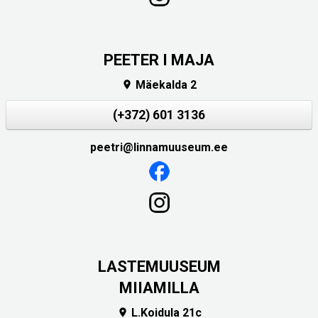
PEETER I MAJA
Mäekalda 2

(+372) 601 3136
peetri@linnamuuseum.ee
LASTEMUUSEUM
MIIAMILLA
L.Koidula 21c
