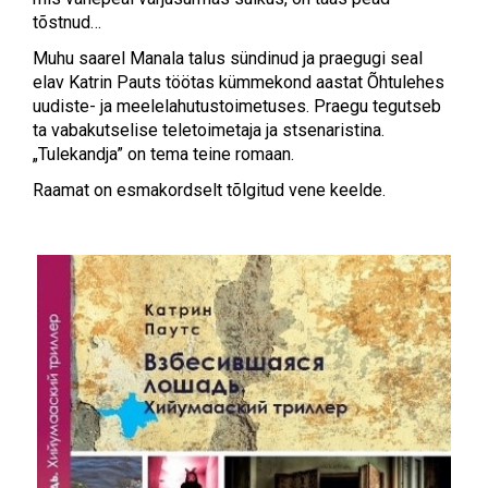
tõstnud…
Muhu saarel Manala talus sündinud ja praegugi seal
elav Katrin Pauts töötas kümmekond aastat Õhtulehes
uudiste- ja meelelahutustoimetuses. Praegu tegutseb
ta vabakutselise teletoimetaja ja stsenaristina.
„Tulekandja” on tema teine romaan.
Raamat on esmakordselt tõlgitud vene keelde.