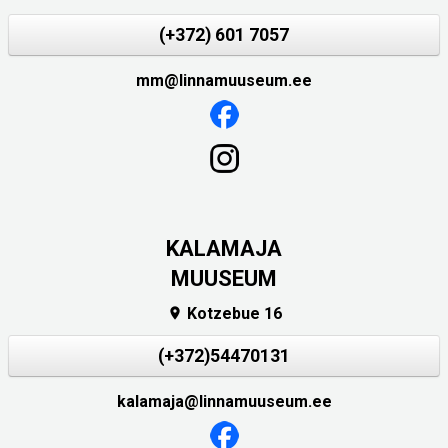
(+372) 601 7057
mm@linnamuuseum.ee
KALAMAJA
MUUSEUM
Kotzebue 16

(+372)54470131
kalamaja@linnamuuseum.ee