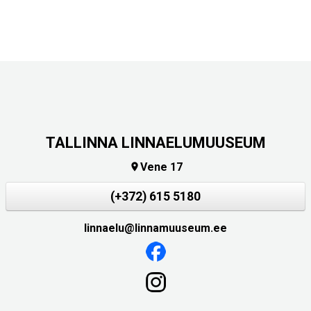
TALLINNA LINNAELUMUUSEUM
Vene 17

(+372) 615 5180
linnaelu@linnamuuseum.ee