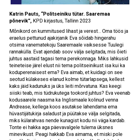
Katrin
Pauts, “Politseiniku tütar. Saaremaa
põnevik”,
KPD kirjastus, Tallinn 2023
Mõnikord on kummitused lihast ja verest… Oma töös ja
eraelus pettunud ajakirjanik Eva sõidab hingerahu
otsima vanematekoju Saaremaale vaiksesse Tuulegi
rannakülla. Evat ajendab soov välja selgitada, mis õieti
juhtus aastaid tagasi tema perekonnaga. Miks lahkusid
teineteise järel elust nii tema politseinikust isa kui ka
koduperenaisest ema? Eva aimab, et kuidagi on see
seotud külakeses elanud kolme tütarlapsega, kellest
kaks jäid kadunuks ja üks leiti mõrvatuna. Kas keegi
siiski teab, mis tüdrukutega tookord juhtus? Eva veenab
kodusaarele naasma ka Inglismaale kolinud venna
Andrease, kellega koos asutakse lahendama ema
hüvastijätukirja saladust ja püütakse välja selgitada,
miks külarahvas nende kunagist kodu nii väga kardab.
Tonte ei hakka aga päevavalgele tulema üksnes
minevikust. Peagi hakkab Eva aimama, et miski pole