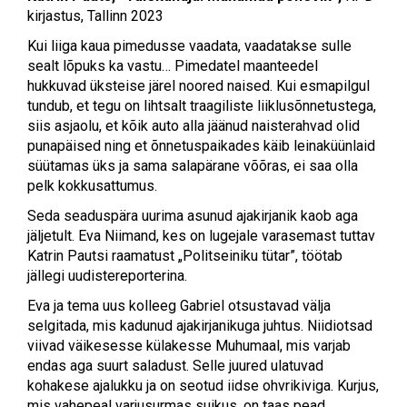
kirjastus, Tallinn 2023
Kui liiga kaua pimedusse vaadata, vaadatakse sulle
sealt lõpuks ka vastu… Pimedatel maanteedel
hukkuvad üksteise järel noored naised. Kui esmapilgul
tundub, et tegu on lihtsalt traagiliste liiklusõnnetustega,
siis asjaolu, et kõik auto alla jäänud naisterahvad olid
punapäised ning et õnnetuspaikades käib leinaküünlaid
süütamas üks ja sama salapärane võõras, ei saa olla
pelk kokkusattumus.
Seda seaduspära uurima asunud ajakirjanik kaob aga
jäljetult. Eva Niimand, kes on lugejale varasemast tuttav
Katrin Pautsi raamatust „Politseiniku tütar”, töötab
jällegi uudistereporterina.
Eva ja tema uus kolleeg Gabriel otsustavad välja
selgitada, mis kadunud ajakirjanikuga juhtus. Niidiotsad
viivad väikesesse külakesse Muhumaal, mis varjab
endas aga suurt saladust. Selle juured ulatuvad
kohakese ajalukku ja on seotud iidse ohvrikiviga. Kurjus,
mis vahepeal varjusurmas suikus, on taas pead