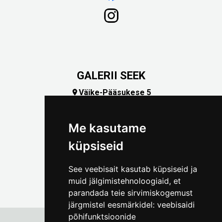
GALERII SEEK
Väike-Pääsukese 5

(+372) 5309 7535
foto@linnamuuseum.ee
Me kasutame
küpsiseid
See veebisait kasutab küpsiseid ja
muid jälgimistehnoloogiaid, et
parandada teie sirvimiskogemust
järgmistel eesmärkidel:
veebisaidi
põhifunktsioonide