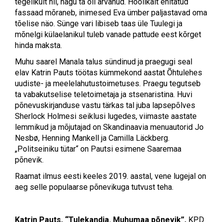
tegelikult nii, nagu ta oli arvanud. Hoolikalt ehitatud
fassaad mõraneb, inimesed Eva ümber paljastavad oma
tõelise näo. Sünge vari libiseb taas üle Tuulegi ja
mõnelgi külaelanikul tuleb vanade pattude eest kõrget
hinda maksta.
Muhu saarel Manala talus sündinud ja praegugi seal
elav Katrin Pauts töötas kümmekond aastat Õhtulehes
uudiste- ja meelelahutustoimetuses. Praegu tegutseb
ta vabakutselise teletoimetaja ja stsenaristina. Huvi
põnevuskirjanduse vastu tärkas tal juba lapsepõlves
Sherlock Holmesi seiklusi lugedes, viimaste aastate
lemmikud ja mõjutajad on Skandinaavia menuautorid Jo
Nesbø, Henning Mankell ja Camilla Läckberg.
„Politseiniku tütar“ on Pautsi esimene Saaremaa
põnevik.
Raamat ilmus eesti keeles 2019. aastal, vene lugejal on
aeg selle populaarse põnevikuga tutvust teha.
Katrin Pauts, “Tulekandja. Muhumaa põnevik”,
KPD