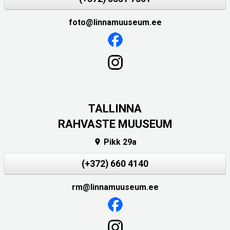
foto@linnamuuseum.ee
TALLINNA
RAHVASTE MUUSEUM
Pikk 29a

(+372) 660 4140
rm@linnamuuseum.ee