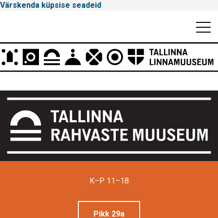
Värskenda küpsise seadeid
Mobiili
Men
Peamenüü
Tallinna
Linnamuuseum
K–P 11–18
Pikk 29a