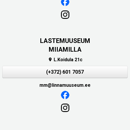
LASTEMUUSEUM
MIIAMILLA
L.Koidula 21c

(+372) 601 7057
mm@linnamuuseum.ee