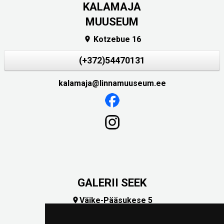
KALAMAJA
MUUSEUM
Kotzebue 16

(+372)54470131
kalamaja@linnamuuseum.ee
GALERII SEEK
Väike-Pääsukese 5

(+372) 5309 7535
foto@linnamuuseum.ee