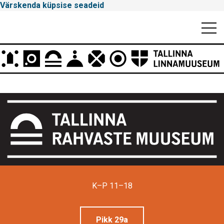
Värskenda küpsise seadeid
Mobiili
Men
Peamenüü
Tallinna
Linnamuuseum
K–P 11–18
Pikk 29a