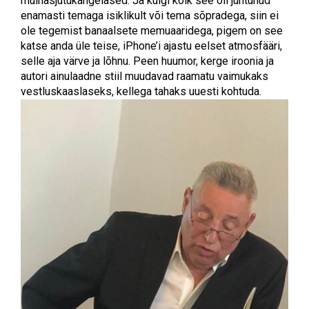
muinasjutukangelased. Ja kuigi kõik see oli juhtunud
enamasti temaga isiklikult või tema sõpradega, siin ei
ole tegemist banaalsete memuaaridega, pigem on see
katse anda üle teise, iPhone’i ajastu eelset atmosfääri,
selle aja värve ja lõhnu. Peen huumor, kerge iroonia ja
autori ainulaadne stiil muudavad raamatu vaimukaks
vestluskaaslaseks, kellega tahaks uuesti kohtuda.