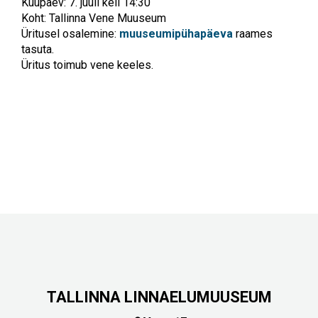
Kuupäev: 7. juuli kell 14:30
Koht: Tallinna Vene Muuseum
Üritusel osalemine:
muuseumipühapäeva
raames
tasuta.
Üritus toimub vene keeles.
TALLINNA LINNAELUMUUSEUM