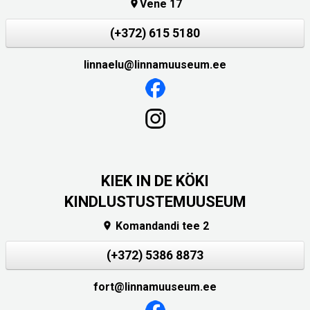
Vene 17

(+372) 615 5180
linnaelu@linnamuuseum.ee
KIEK IN DE KÖKI
KINDLUSTUSTEMUUSEUM
Komandandi tee 2

(+372) 5386 8873
fort@linnamuuseum.ee