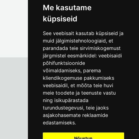
Me kasutame
küpsiseid
See veebisait kasutab küpsiseid ja
muid jälgimistehnoloogiaid, et
parandada teie sirvimiskogemust
järgmistel eesmärkidel:
veebisaidi
põhifunktsioonide
võimaldamiseks
,
parema
kliendikogemuse pakkumiseks
Tallinna Linnamuuseum
veebisaidil
,
et mõõta teie huvi
Vene 17
meie toodete ja teenuste vastu
ning isikupärastada
E-R kell 9-17
(+372) 610 4178
turundustegevusi
,
teie jaoks
asjakohasemate reklaamide
info@linnamuuseum.ee
edastamiseks
.
Küpsisepoliitika
Nõustun