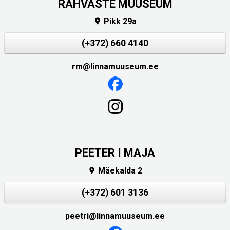
RAHVASTE MUUSEUM
Pikk 29a

(+372) 660 4140
rm@linnamuuseum.ee
PEETER I MAJA
Mäekalda 2

(+372) 601 3136
peetri@linnamuuseum.ee