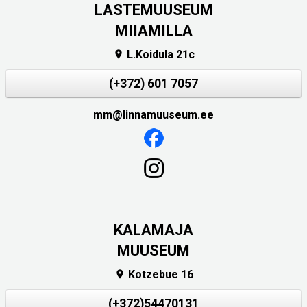
LASTEMUUSEUM
MIIAMILLA
L.Koidula 21c

(+372) 601 7057
mm@linnamuuseum.ee
KALAMAJA
MUUSEUM
Kotzebue 16

(+372)54470131