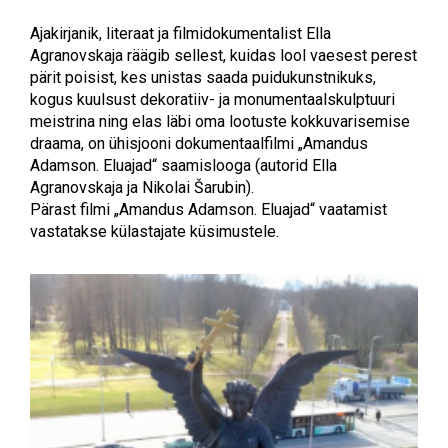
Ajakirjanik, literaat ja filmidokumentalist Ella
Agranovskaja räägib sellest, kuidas lool vaesest perest
pärit poisist, kes unistas saada puidukunstnikuks,
kogus kuulsust dekoratiiv- ja monumentaalskulptuuri
meistrina ning elas läbi oma lootuste kokkuvarisemise
draama, on ühisjooni dokumentaalfilmi „Amandus
Adamson. Eluajad“ saamislooga (autorid Ella
Agranovskaja ja Nikolai Šarubin).
Pärast filmi „Amandus Adamson. Eluajad“ vaatamist
vastatakse külastajate küsimustele.