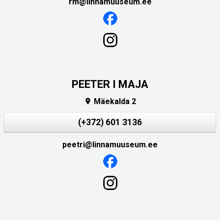
rm@linnamuuseum.ee
PEETER I MAJA
Mäekalda 2

(+372) 601 3136
peetri@linnamuuseum.ee