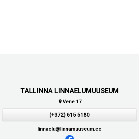
TALLINNA LINNAELUMUUSEUM
Vene 17

(+372) 615 5180
linnaelu@linnamuuseum.ee