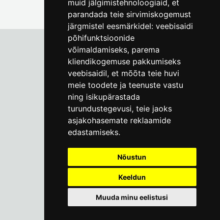
muid jälgimistehnoloogiaid, et
parandada teie sirvimiskogemust
järgmistel eesmärkidel:
veebisaidi
põhifunktsioonide
võimaldamiseks
,
parema
kliendikogemuse pakkumiseks
Tallinna Linnamuuseum
veebisaidil
,
et mõõta teie huvi
Vene 17
meie toodete ja teenuste vastu
ning isikupärastada
E-R kell 9-17
(+372) 610 4178
turundustegevusi
,
teie jaoks
asjakohasemate reklaamide
info@linnamuuseum.ee
edastamiseks
.
Küpsisepoliitika
Nõustun
Keeldun
Muuda minu eelistusi