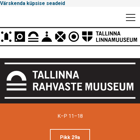
Värskenda küpsise seadeid
Mobiili
Men
Peamenüü
Tallinna
Linnamuuseum
K–P 11–18
Pikk 29a