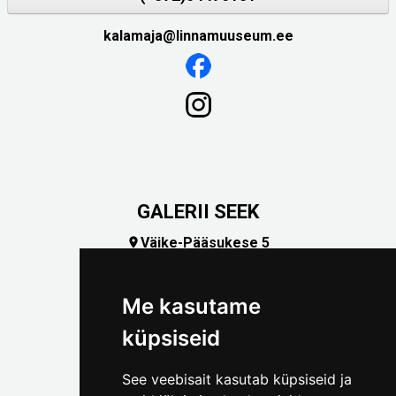
kalamaja@linnamuuseum.ee
GALERII SEEK
Väike-Pääsukese 5

(+372) 5309 7535
foto@linnamuuseum.ee
Me kasutame
küpsiseid
See veebisait kasutab küpsiseid ja