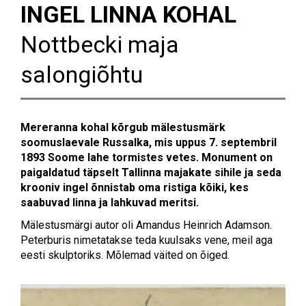
INGEL LINNA KOHAL
Nottbecki maja
salongiõhtu
Mereranna kohal kõrgub mälestusmärk
soomuslaevale Russalka, mis uppus 7. septembril
1893 Soome lahe tormistes vetes. Monument on
paigaldatud täpselt Tallinna majakate sihile ja seda
krooniv ingel õnnistab oma ristiga kõiki, kes
saabuvad linna ja lahkuvad meritsi.
Mälestusmärgi autor oli Amandus Heinrich Adamson.
Peterburis nimetatakse teda kuulsaks vene, meil aga
eesti skulptoriks. Mõlemad väited on õiged.