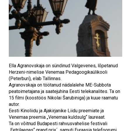
Ella Agranovskaja on sündinud Valgevenes, lõpetanud
Herzeni-nimelise Venemaa Pedagoogikaülikooli
(Peterburi), elab Tallinnas.
Agranovskaja on töötanud nädalalehe ME-Subbota
peatoimetajana ja saatejuhina Eesti telekanalites. Ta on
15 filmi (koostöös Nikolai Šarubiniga) ja kuue raamatu
autor.
Eesti Kinoliidu ja Ajakirjanike Liidu preemiate ja
Venemaa preemia „Venemaa kuldsulg“ laureaat.
Ta on võitnud Budapesti rahvusvahelise festivali
„Eetrilaegas“ grand prix´, samuti Euraasia telefoorumi