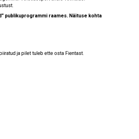
Touch
ustust.
device
users
d” publikuprogrammi raames. Näituse kohta
can
use
touch
and
swipe
atud ja pilet tuleb ette osta Fientast.
gestures.