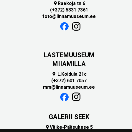
Raekoja tn 6

(+372) 5331 7361
foto@linnamuuseum.ee
LASTEMUUSEUM
MIIAMILLA
L.Koidula 21c

(+372) 601 7057
mm@linnamuuseum.ee
GALERII SEEK
Väike-Pääsukese 5
