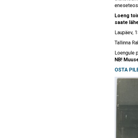
eneseteost
Loeng toi
saate läh
Laupäev, 1
Tallinna 
Loengule p
NB! Muuse
OSTA PIL