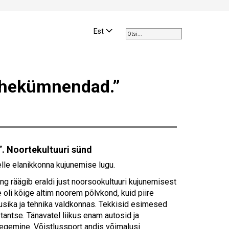
Use
the
Est
up
and
down
arrows
kahekümnendad.”
to
select
a
result.
Press
enter
. Noortekultuuri sünd
to
go
elle elanikkonna kujunemise lugu.
to
ing räägib eraldi just noorsookultuuri kujunemisest
the
 oli kõige altim noorem põlvkond, kuid piire
selected
sika ja tehnika valdkonnas. Tekkisid esimesed
search
antse. Tänavatel liikus enam autosid ja
result.
tegemine. Võistlussport andis võimalusi