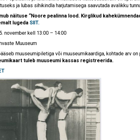
useks ja lubas sihikindla harjutamisega saavutada avalikku tunn
mub näituse “Noore pealinna lood. Kirglikud kahekümnenda
emalt lugeda
SIIT.
5. november kell 13:00 – 14:00
Rahvaste Muuseum
ääseb muuseumipiletiga või muuseumikaardiga, kohtade arv on piir
umikaart tuleb muuseumi kassas registreerida.
ET