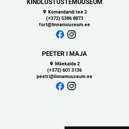
KINDLUSTUSTEMUUSEUM
Komandandi tee 2

(+372) 5386 8873
fort@linnamuuseum.ee
PEETER I MAJA
Mäekalda 2

(+372) 601 3136
peetri@linnamuuseum.ee