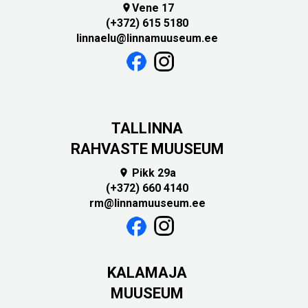
Vene 17

(+372) 615 5180
linnaelu@linnamuuseum.ee
TALLINNA
RAHVASTE MUUSEUM
Pikk 29a

(+372) 660 4140
rm@linnamuuseum.ee
KALAMAJA
MUUSEUM