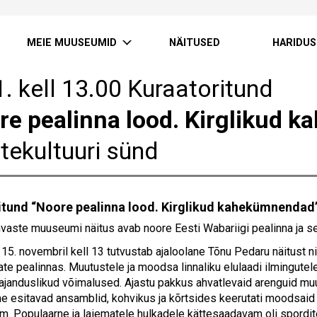
MEIE MUUSEUMID
NÄITUSED
HARIDUS
. kell 13.00 Kuraatoritund
re pealinna lood. Kirglikud 
tekultuuri sünd
itund “Noore pealinna lood. Kirglikud kahekümnendad”
ahvaste muuseumi näitus avab noore Eesti Wabariigi pealinna ja s
15. novembril kell 13 tutvustab ajaloolane Tõnu Pedaru näitust n
te pealinnas. Muutustele ja moodsa linnaliku elulaadi ilmingutele
janduslikud võimalused. Ajastu pakkus ahvatlevaid arenguid muu
e esitavad ansamblid, kohvikus ja kõrtsides keerutati moodsaid t
mm. Populaarne ja laiematele hulkadele kättesaadavam oli spordi