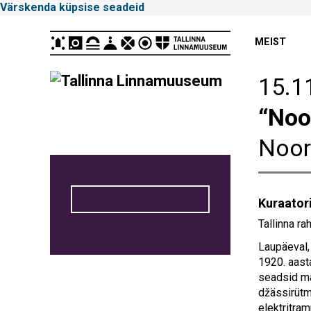
Värskenda küpsise seadeid
Peamenüü
MEIST
15.11
Tallinna
“Noo
Linnamuuseum
Noor
Kuraator
Tallinna r
Laupäeval, 
1920. aasta
seadsid ma
džässirütm
elektritra