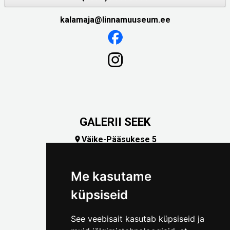
kalamaja@linnamuuseum.ee
GALERII SEEK
Väike-Pääsukese 5

(+372) 5309 7535
foto@linnamuuseum.ee
Me kasutame
küpsiseid
See veebisait kasutab küpsiseid ja