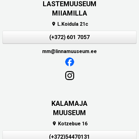
LASTEMUUSEUM
MIIAMILLA
L.Koidula 21c

(+372) 601 7057
mm@linnamuuseum.ee
KALAMAJA
MUUSEUM
Kotzebue 16

(+372)54470131