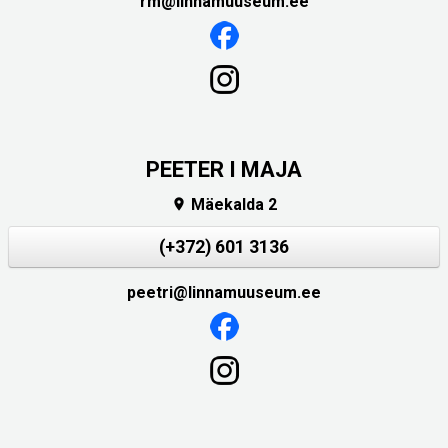
rm@linnamuuseum.ee
PEETER I MAJA
Mäekalda 2

(+372) 601 3136
peetri@linnamuuseum.ee