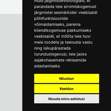
muid jälgimistehnoloogiaid, et
parandada teie sirvimiskogemust
järgmistel eesmärkidel:
veebisaidi
põhifunktsioonide
võimaldamiseks
,
parema
kliendikogemuse pakkumiseks
Tallinna Linnamuuseum
veebisaidil
,
et mõõta teie huvi
Vene 17
meie toodete ja teenuste vastu
ning isikupärastada
E-R kell 9-17
(+372) 610 4178
turundustegevusi
,
teie jaoks
asjakohasemate reklaamide
info@linnamuuseum.ee
edastamiseks
.
Küpsisepoliitika
Nõustun
Keeldun
Muuda minu eelistusi