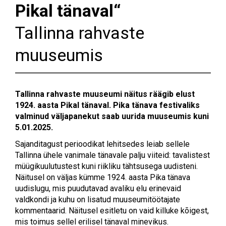
Pikal tänaval“
Tallinna rahvaste
muuseumis
Tallinna rahvaste muuseumi näitus räägib elust
1924. aasta Pikal tänaval. Pika tänava festivaliks
valminud väljapanekut saab uurida muuseumis kuni
5.01.2025.
Sajanditagust perioodikat lehitsedes leiab sellele
Tallinna ühele vanimale tänavale palju viiteid: tavalistest
müügikuulutustest kuni riikliku tähtsusega uudisteni.
Näitusel on väljas kümme 1924. aasta Pika tänava
uudislugu, mis puudutavad avaliku elu erinevaid
valdkondi ja kuhu on lisatud muuseumitöötajate
kommentaarid. Näitusel esitletu on vaid killuke kõigest,
mis toimus sellel erilisel tänaval minevikus.