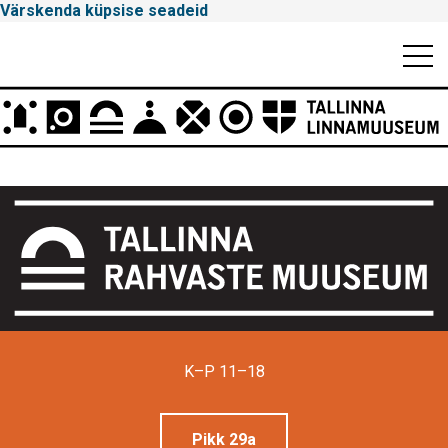
Värskenda küpsise seadeid
Mobiili
Men
Peamenüü
Tallinna
Linnamuuseum
K–P 11–18
Pikk 29a