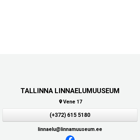
TALLINNA LINNAELUMUUSEUM
Vene 17

(+372) 615 5180
linnaelu@linnamuuseum.ee