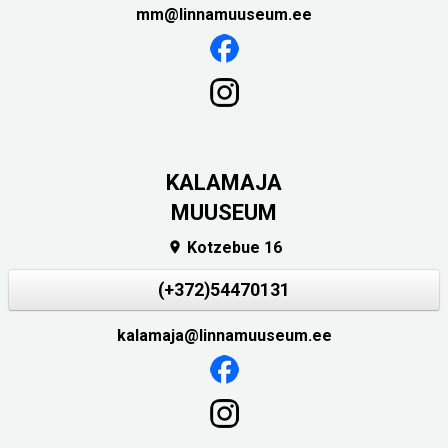
mm@linnamuuseum.ee
KALAMAJA
MUUSEUM
Kotzebue 16

(+372)54470131
kalamaja@linnamuuseum.ee