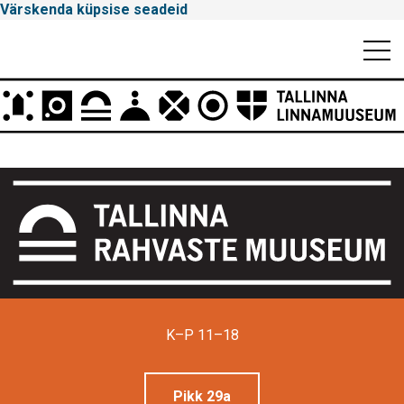
Värskenda küpsise seadeid
Mobiili
Men
Peamenüü
Tallinna
Linnamuuseum
K–P 11–18
Pikk 29a