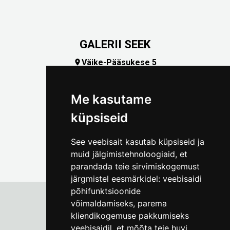
GALERII SEEK
Väike-Pääsukese 5

(+372) 5309 7535
foto@linnamuuseum.ee
Me kasutame
küpsiseid
See veebisait kasutab küpsiseid ja
muid jälgimistehnoloogiaid, et
parandada teie sirvimiskogemust
järgmistel eesmärkidel:
veebisaidi
põhifunktsioonide
võimaldamiseks
,
parema
kliendikogemuse pakkumiseks
Tallinna Linnamuuseum
veebisaidil
,
et mõõta teie huvi
Vene 17