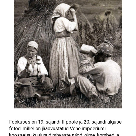
Fookuses on 19. sajandi II poole ja 20. sajandi alguse
fotod, millel on jäädvustatud Vene impeeriumi
koosseisu kuulunud rahvaste näod, olme, kombed ja