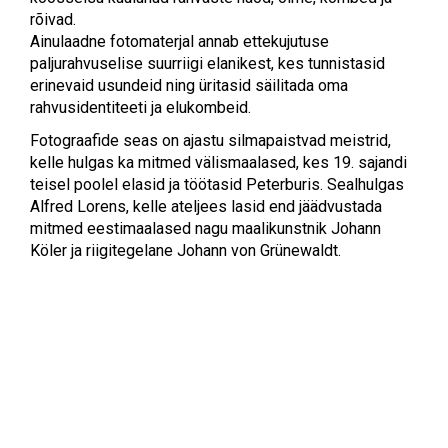
rõivad.
Ainulaadne fotomaterjal annab ettekujutuse
paljurahvuselise suurriigi elanikest, kes tunnistasid
erinevaid usundeid ning üritasid säilitada oma
rahvusidentiteeti ja elukombeid.
Fotograafide seas on ajastu silmapaistvad meistrid,
kelle hulgas ka mitmed välismaalased, kes 19. sajandi
teisel poolel elasid ja töötasid Peterburis. Sealhulgas
Alfred Lorens, kelle ateljees lasid end jäädvustada
mitmed eestimaalased nagu maalikunstnik Johann
Köler ja riigitegelane Johann von Grünewaldt.