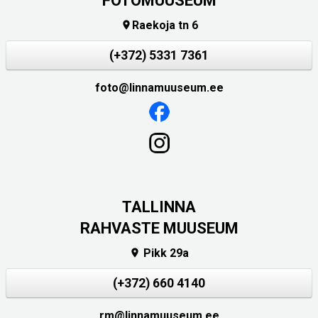
FOTOMUUSEUM
Raekoja tn 6

(+372) 5331 7361
foto@linnamuuseum.ee
TALLINNA
RAHVASTE MUUSEUM
Pikk 29a

(+372) 660 4140
rm@linnamuuseum.ee