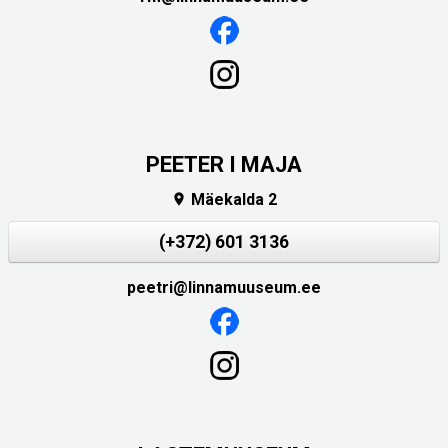
PEETER I MAJA
Mäekalda 2

(+372) 601 3136
peetri@linnamuuseum.ee