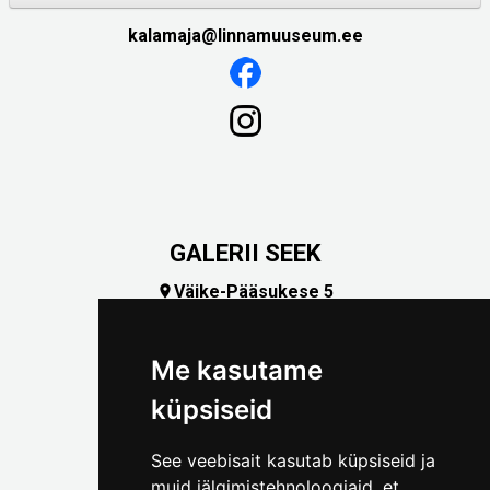
kalamaja@linnamuuseum.ee
GALERII SEEK
Väike-Pääsukese 5

(+372) 5309 7535
foto@linnamuuseum.ee
Me kasutame
küpsiseid
See veebisait kasutab küpsiseid ja
muid jälgimistehnoloogiaid, et