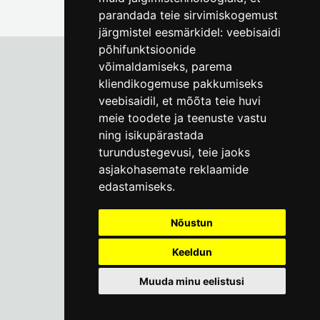
parandada teie sirvimiskogemust
järgmistel eesmärkidel:
veebisaidi
põhifunktsioonide
võimaldamiseks
,
parema
kliendikogemuse pakkumiseks
Tallinna Linnamuuseum
veebisaidil
,
et mõõta teie huvi
Vene 17
meie toodete ja teenuste vastu
ning isikupärastada
E-R kell 9-17
(+372) 610 4178
turundustegevusi
,
teie jaoks
asjakohasemate reklaamide
info@linnamuuseum.ee
edastamiseks
.
Küpsisepoliitika
Nõustun
Keeldun
Muuda minu eelistusi