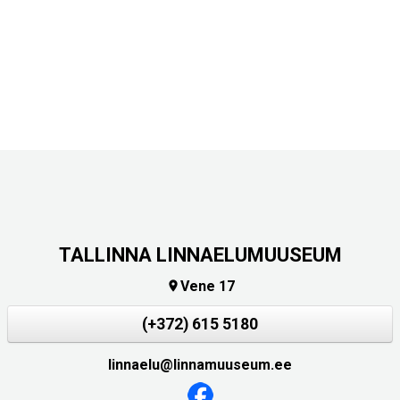
TALLINNA LINNAELUMUUSEUM
Vene 17

(+372) 615 5180
linnaelu@linnamuuseum.ee