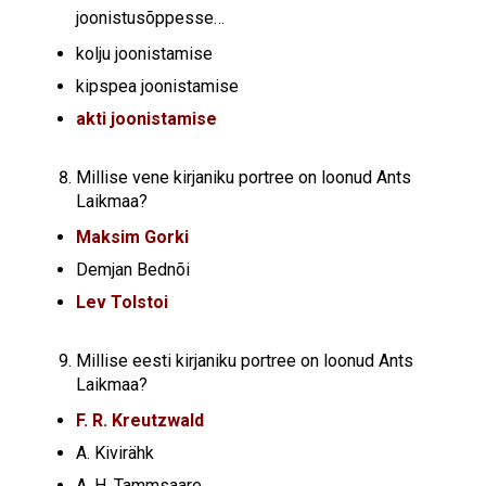
joonistusõppesse…
kolju joonistamise
kipspea joonistamise
akti joonistamise
Millise vene kirjaniku portree on loonud Ants
Laikmaa?
Maksim Gorki
Demjan Bednõi
Lev Tolstoi
Millise eesti kirjaniku portree on loonud Ants
Laikmaa?
F. R. Kreutzwald
A. Kivirähk
A. H. Tammsaare