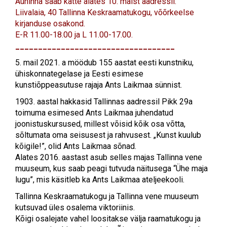
Auhinna saab kätte alates 10. maist aadressil
:
Liivalaia, 40 Tallinna Keskraamatukogu, võõrkeelse
kirjanduse osakond.
E-R 11.00-18.00 ja L 11.00-17.00.
___________________________________
5. mail 2021. a möödub 155 aastat eesti kunstniku,
ühiskonnategelase ja Eesti esimese
kunstiõppeasutuse rajaja Ants Laikmaa sünnist.
1903. aastal hakkasid Tallinnas aadressil Pikk 29a
toimuma esimesed Ants Laikmaa juhendatud
joonistuskursused, millest võisid kõik osa võtta,
sõltumata oma seisusest ja rahvusest. „Kunst kuulub
kõigile!”, olid Ants Laikmaa sõnad.
Alates 2016. aastast asub selles majas Tallinna vene
muuseum, kus saab peagi tutvuda näitusega “Ühe maja
lugu”, mis käsitleb ka Ants Laikmaa ateljeekooli.
T
allinna Keskraamatukogu ja Tallinna vene muuseum
kutsuvad üles osalema viktoriinis.
Kõigi osalejate vahel loositakse välja raamatukogu ja