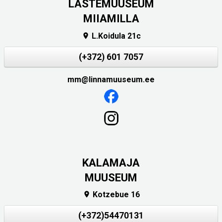
LASTEMUUSEUM
MIIAMILLA
L.Koidula 21c

(+372) 601 7057
mm@linnamuuseum.ee
KALAMAJA
MUUSEUM
Kotzebue 16

(+372)54470131