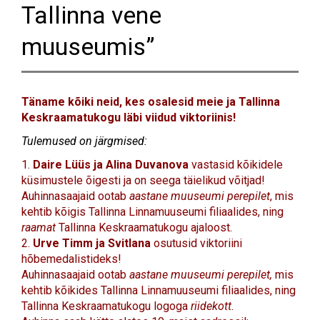
Tallinna vene
muuseumis”
Täname kõiki neid, kes osalesid meie ja Tallinna
Keskraamatukogu läbi viidud viktoriinis!
Tulemused on järgmised:
1.
Daire Lüüs ja Alina Duvanova
vastasid kõikidele
küsimustele õigesti ja on seega täielikud võitjad!
Auhinnasaajaid ootab
aastane muuseumi perepilet
, mis
kehtib kõigis Tallinna Linnamuuseumi filiaalides
, ning
raamat
Tallinna Keskraamatukogu ajaloost.
2.
Urve Timm ja Svitlana
osutusid viktoriini
hõbemedalistideks!
Auhinnasaajaid ootab
aastane muuseumi perepilet,
mis
kehtib kõikides Tallinna Linnamuuseumi filiaalides,
ning
Tallinna Keskraamatukogu logoga
riidekott.