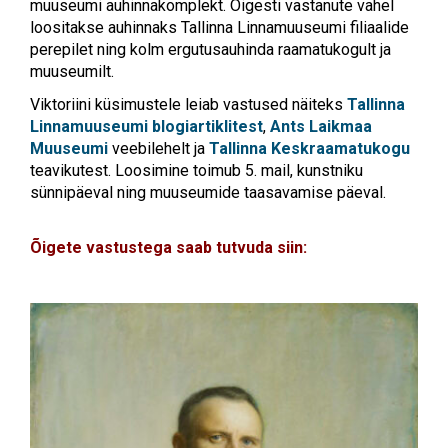
muuseumi auhinnakomplekt. Õigesti vastanute vahel
loositakse auhinnaks Tallinna Linnamuuseumi filiaalide
perepilet ning kolm ergutusauhinda raamatukogult ja
muuseumilt.
Viktoriini küsimustele leiab vastused näiteks
Tallinna
Linnamuuseumi blogiartiklitest
,
Ants Laikmaa
Muuseumi
veebilehelt ja
Tallinna Keskraamatukogu
teavikutest.
Loosimine toimub 5. mail
,
kunstniku
sünnipäeval ning muuseumide taasavamise päeval.
Õigete vastustega saab tutvuda siin: