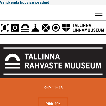
Värskenda küpsise seadeid
Mobiili
Men
Peamenüü
Tallinna
Linnamuuseum
K–P 11–18
Pikk 29a