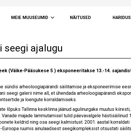
MEIE MUUSEUMID
NÄITUSED
HARIDUS
i seegi ajalugu
eek (
Väike-Pääsukese 5 )
eksponeeritakse 13.-14. sajandis
ne sündis arheoloogiapärandi säilitamise ja eksponeerimise eesmär
ani seegi galerii nime all, et ühendada arheoloogiapärandi ekspo
ontsertide ja loengute korraldamiseks.
ate lõpuks Tallinna kesklinna jäänud agulinurgake muutus kiiresti
. Vanade majade lammutamisel tulid päevavalgele hästisäilinud 1
onete keldrid ning osa seegi kalmistust. 2001. aastal korraldati 
-Euroopa ruumis ainulaadsest seegikompleksist otsustati säilit