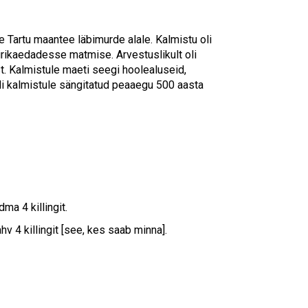
e Tartu maantee läbimurde alale. Kalmistu oli
 kirikaedadesse matmise. Arvestuslikult oli
. Kalmistule maeti seegi hoolealuseid,
oli kalmistule sängitatud peaaegu 500 aasta
ma 4 killingit.
ahv 4 killingit [see, kes saab minna].