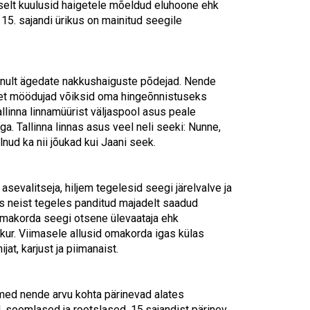
gselt kuulusid haigetele mõeldud eluhoone ehk
 15. sajandi ürikus on mainitud seegile
inult ägedate nakkushaiguste põdejad. Nende
e, et möödujad võiksid oma hingeõnnistuseks
allinna linnamüürist väljaspool asus peale
. Tallinna linnas asus veel neli seeki: Nunne,
lnud ka nii jõukad kui Jaani seek.
asevalitseja, hiljem tegelesid seegi järelvalve ja
s neist tegeles panditud majadelt saadud
omakorda seegi otsene ülevaataja ehk
ur. Viimasele allusid omakorda igas külas
jat, karjust ja piimanaist.
dmed nende arvu kohta pärinevad alates
, soomlased ja rootslased. 15.sajandist pärinev