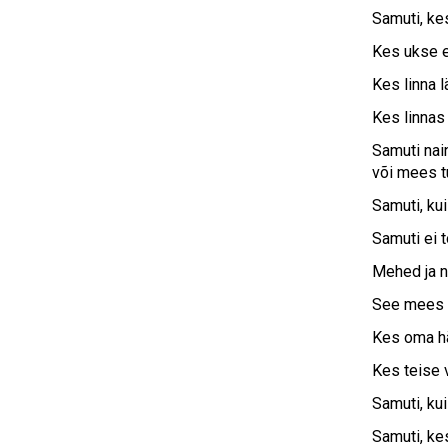
Samuti, kes
Kes ukse et
Kes linna l
Kes linnas 
Samuti nai
või mees t
Samuti, kui
Samuti ei t
Mehed ja na
See mees võ
Kes oma häb
Kes teise 
Samuti, ku
Samuti, kes