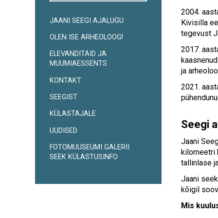
2004. aasta
JAANI SEEGI AJALUGU
Külgpaani
Kivisilla 
tegevust 
OLEN ISE ARHEOLOOG!
navigatsioon
2017. aast
ELEVANDITÄID JA
kaasnenud 
MUUMIAESSENTS
ja arheolo
KONTAKT
2021. aast
pühendunud
SEEGIST
KÜLASTAJALE
Seegi 
UUDISED
Jaani Seeg
FOTOMUUSEUMI GALERII
kilomeetri
SEEK KÜLASTUSINFO
tallinlase 
Jaani seek
kõigil soov
Mis kuulu