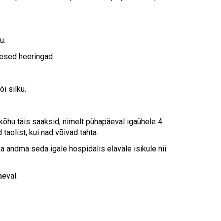
u.
kesed heeringad.
i silku.
 kõhu täis saaksid, nimelt pühapäeval igaühele 4
d taolist, kui nad võivad tahta.
a andma seda igale hospidalis elavale isikule nii
äeval.