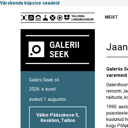
Värskenda küpsise seadeid
Peamenüü
MEIST
Jaan
Galeriis S
Tallinna
varemeid
Galerii Seek oli
Linnamuuseum
Galeriihoo
2026. a suvel
remonti Ja
näituste, k
avatud 1. augustini
1990. aast
puiesteele
Väike-Pääsukese 5,
kuulunud ho
Kesklinn, Tallinn
kogu Põhja