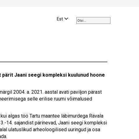
Use
the
Est
up
and
down
arrows
to
select
a
result.
t pärit Jaani seegi kompleksi kuulunud hoone
Press
enter
to
gil 2004. a. 2021. aastal avati paviljon pärast
go
neerimisega selle erilise ruumi võimalused
to
the
, kui algas töö Tartu maantee läbimurdega Rävala
selected
3.-14. sajandist pärinevad, Jaani seegi kompleksi
search
alal ulatuslikud arheoloogilised uuringud ja osa
result.
ada.