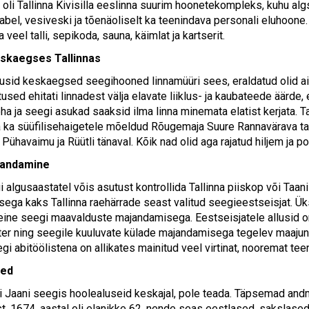
 oli Tallinna Kivisilla eeslinna suurim hoonetekompleks, kuhu al
abel, vesiveski ja tõenäoliselt ka teenindava personali eluhoone.
 veel talli, sepikoda, sauna, käimlat ja kartserit.
skaegses Tallinnas
susid keskaegsed seegihooned linnamüüri sees, eraldatud olid a
used ehitati linnadest välja elavate liiklus- ja kaubateede äärd
ha ja seegi asukad saaksid ilma linna minemata elatist kerjata. T
la ka süüfilisehaigetele mõeldud Rõugemaja Suure Rannavärava taga
Pühavaimu ja Rüütli tänaval. Kõik nad olid aga rajatud hiljem ja po
jandamine
 algusaastatel võis asutust kontrollida Tallinna piiskop või Taani 
ega kaks Tallinna raehärrade seast valitud seegieestseisjat. Ük
teine seegi maavalduste majandamisega. Eestseisjatele allusid 
er ning seegile kuuluvate külade majandamisega tegelev maajunk
gi abitöölistena on allikates mainitud veel virtinat, nooremat teeni
sed
oli Jaani seegis hoolealuseid keskajal, pole teada. Täpsemad an
st. 1674. aastal oli elanikke 62, nende seas eestlased, sakslased