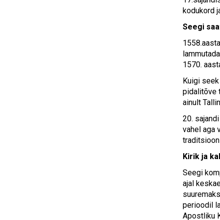
kodukord j
Seegi saa
1558.aastal
lammutada 
1570. aast
Kuigi seek 
pidalitõve 
ainult Talli
20. sajand
vahel aga v
traditsioo
Kirik ja k
Seegi komp
ajal keskae
suuremaks,
perioodil 
Apostliku 