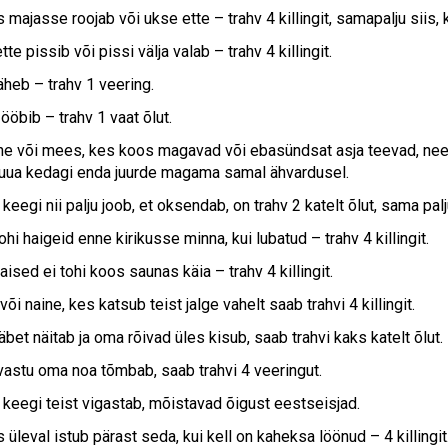
 majasse roojab või ukse ette – trahv 4 killingit, samapalju siis, 
te pissib või pissi välja valab – trahv 4 killingit.
äheb – trahv 1 veering.
ööbib – trahv 1 vaat õlut.
ne või mees, kes koos magavad või ebasündsat asja teevad, need
uua kedagi enda juurde magama samal ähvardusel.
 keegi nii palju joob, et oksendab, on trahv 2 katelt õlut, sama palj
ohi haigeid enne kirikusse minna, kui lubatud – trahv 4 killingit.
ised ei tohi koos saunas käia – trahv 4 killingit.
i naine, kes katsub teist jalge vahelt saab trahvi 4 killingit.
et näitab ja oma rõivad üles kisub, saab trahvi kaks katelt õlut.
vastu oma noa tõmbab, saab trahvi 4 veeringut.
i keegi teist vigastab, mõistavad õigust eestseisjad.
 üleval istub pärast seda, kui kell on kaheksa löönud – 4 killingit