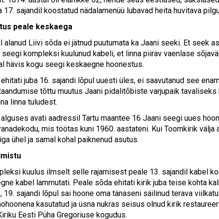
a 17. sajandil koostatud nädalamenüü lubavad heita huvitava pil
tus peale keskaega
 alanud Liivi sõda ei jätnud puutumata ka Jaani seeki. Et seek asu
seegi kompleksi kuulunud kabeli, et linna piirav vaenlase sõjav
al hävis kogu seegi keskaegne hoonestus.
ehitati juba 16. sajandi lõpul uuesti üles, ei saavutanud see ena
taandumise tõttu muutus Jaani pidalitõbiste varjupaik tavaliseks 
nna linna tuludest.
i alguses avati aadressil Tartu maantee 16 Jaani seegi uues h
anadekodu, mis töötas kuni 1960. aastateni. Kui Toomkirik välja a
niga ühel ja samal kohal paiknenud asutus.
almistu
leksi kuulus ilmselt selle rajamisest peale 13. sajandil kabel ko
gne kabel lammutati. Peale sõda ehitati kirik juba teise kohta kalmi
 19. sajandi lõpul sai hoone oma tänaseni säilinud terava viilkat
laohoonena kasutatud ja üsna nukras seisus olnud kirik restaureer
Kiriku Eesti Püha Gregoriuse kogudus.