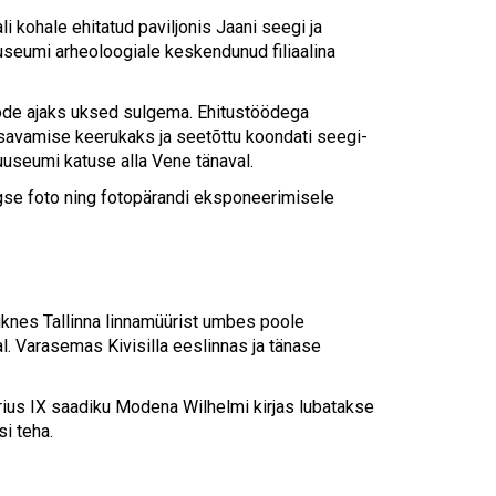
Touch
device
i kohale ehitatud paviljonis Jaani seegi ja
users
uuseumi arheoloogiale keskendunud filiaalina
can
use
ööde ajaks uksed sulgema. Ehitustöödega
touch
avamise keerukaks ja seetõttu koondati seegi-
and
useumi katuse alla Vene tänaval.
swipe
gestures.
gse foto ning fotopärandi eksponeerimisele
knes Tallinna linnamüürist umbes poole
l. Varasemas Kivisilla eeslinnas ja tänase
orius IX saadiku Modena Wilhelmi kirjas lubatakse
i teha.