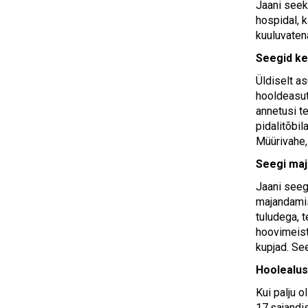
Jaani seek
hospidal, k
kuuluvatena
Seegid ke
Üldiselt a
hooldeasut
annetusi te
pidalitõbi
Müürivahe, 
Seegi ma
Jaani seegi
majandamis
tuludega, 
hoovimeist
kupjad. See
Hoolealu
Kui palju 
17.sajandi