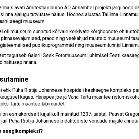
 mais avati Arhitektuuribüroo AD Ansambel projekti järgi hospidal
eeslinna ajalugu tutvustav näitus. Hoones alustas Tallinna Linnam
Jaani seegi muuseum.
al oli muuseum sunnitud kõrvale kerkivate kõrghoonete ehitust
pinnasevajumised, praod ning veekahjud muutsid muuseumi taas
ogiateemalised publikuprogrammid ning muuseumitunnid Linnamu
ast tegutseb Galerii Seek Fotomuuseumi juhimisel Eesti kaasae
 näitusepinnana.
asutamine
i ehk Püha Ristija Johannese hospidali keskaegne kompleks pai
 kaugusel kagus, Härjapea jõe ja Vana-Tartu maantee ristumiskoha
jaoks Tartu maantee läbimurdel.
i on esmakordselt kirjalikult mainitud 1237. aastal. Paavst Greg
ijail Püha Ristija Johannese pidalitõbiste vendade majale annetus
s seegikompleksi?