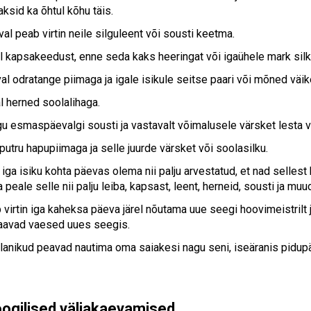
ksid ka õhtul kõhu täis.
l peab virtin neile silguleent või sousti keetma.
l kapsakeedust, enne seda kaks heeringat või igaühele mark silk
l odratange piimaga ja igale isikule seitse paari või mõned väi
l herned soolalihaga.
u esmaspäevalgi sousti ja vastavalt võimalusele värsket lesta võ
utru hapupiimaga ja selle juurde värsket või soolasilku.
iga isiku kohta päevas olema nii palju arvestatud, et nad sellest
ja peale selle nii palju leiba, kapsast, leent, herneid, sousti ja muu
virtin iga kaheksa päeva järel nõutama uue seegi hoovimeistrilt j
 saavad vaesed uues seegis.
lanikud peavad nautima oma saiakesi nagu seni, iseäranis pidup
ogilised väljakaevamised