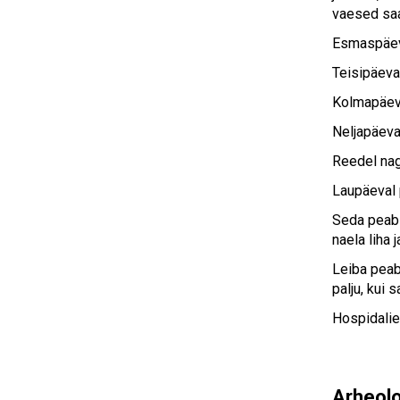
vaesed saa
Esmaspäeva
Teisipäeva
Kolmapäeva
Neljapäeva
Reedel nag
Laupäeval p
Seda peab 
naela liha 
Leiba peab 
palju, kui
Hospidalie
Arheolo