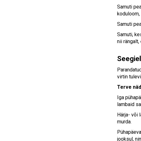
Samuti pea
koduloom, 
Samuti peab
Samuti, ke
nii rängalt
Seegie
Parandatud
virtin tule
Terve näd
Iga pühapä
lambaid saa
Härja- või 
murda.
Pühapäeva 
jooksul, n