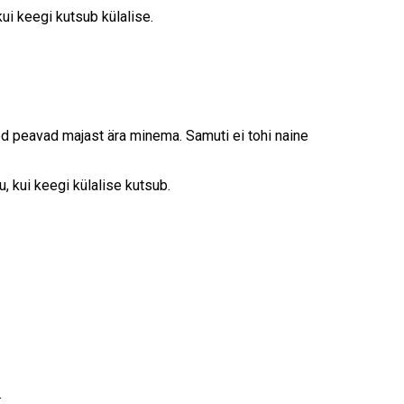
kui keegi kutsub külalise.
 peavad majast ära minema. Samuti ei tohi naine
u, kui keegi külalise kutsub.
.