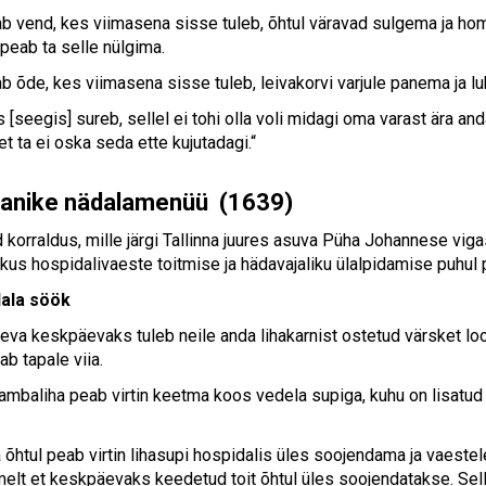
b vend, kes viimasena sisse tuleb, õhtul väravad sulgema ja ho
peab ta selle nülgima.
 õde, kes viimasena sisse tuleb, leivakorvi varjule panema ja lub
s [seegis] sureb, sellel ei tohi olla voli midagi oma varast ära 
, et ta ei oska seda ette kujutadagi.“
lanike nädalamenüü (1639)
 korraldus, mille järgi Tallinna juures asuva Püha Johannese viga
vikus hospidalivaeste toitmise ja hädavajaliku ülalpidamise puhul
ala söök
eva keskpäevaks tuleb neile anda lihakarnist ostetud värsket loo
b tapale viia.
lambaliha peab virtin keetma koos vedela supiga, kuhu on lisatud
õhtul peab virtin lihasupi hospidalis üles soojendama ja vaestel
imelt et keskpäevaks keedetud toit õhtul üles soojendatakse. Sell