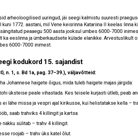
sid arheoloogilised uuringud, jäi seegi kalmistu suuresti praegus
l kuni 1772. aastani, mil Vene keisrinna Katariina II keelas linna
 sängitatud peaaegu 500 aasta jooksul umbes 6000-7000 inimest
lt ka eeslinna ja ümberkaudsete külade elanikke. Arvestuslikult 
bes 6000-7000 inimest.
eegi kodukord 15. sajandist
0, n. 1, s. Bd 1a, pag. 37–39.), väljavõtteid:
ha Johannese haigete õigus, mida tuleb haigete majas järgida:
tohi üksteise peale vihastada. Kes teisele kurjasti ütleb, peab and
 ei lähe missa ja vespri ajal kirikusse, kui helistatakse kella – tr
ööb, saab trahviks 4 killingit ja kartsa.
 näkku sülitab – trahv 4 killingit.
sse roojab – trahv üks katel õlut.