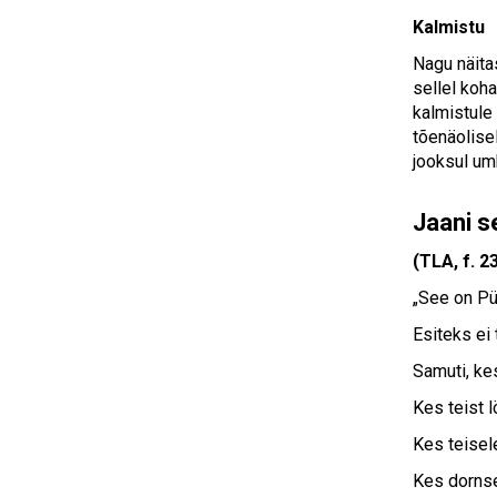
Kalmistu
Nagu näita
sellel koha
kalmistule
tõenäolise
jooksul um
Jaani s
(TLA, f. 23
„See on Pü
Esiteks ei 
Samuti, kes
Kes teist l
Kes teisele
Kes dornse