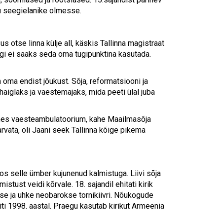
gu seegielanike olmesse.
s otse linna külje all, käskis Tallinna magistraat
ägi ei saaks seda oma tugipunktina kasutada.
m oma endist jõukust. Sõja, reformatsiooni ja
haiglaks ja vaestemajaks, mida peeti ülal juba
oones vaesteambulatoorium, kahe Maailmasõja
rvata, oli Jaani seek Tallinna kõige pikema
os selle ümber kujunenud kalmistuga. Liivi sõja
stust veidi kõrvale. 18. sajandil ehitati kirik
use ja uhke neobarokse tornikiivri. Nõukogude
iti 1998. aastal. Praegu kasutab kirikut Armeenia