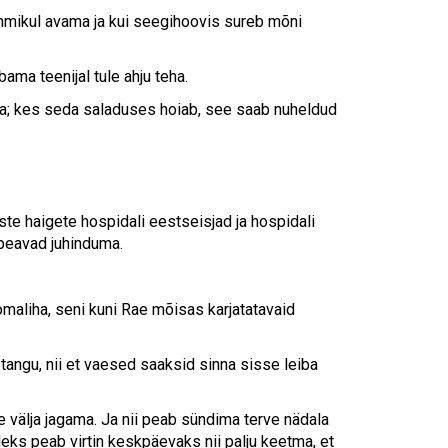
mmikul avama ja kui seegihoovis sureb mõni
ama teenijal tule ahju teha.
anda; kes seda saladuses hoiab, see saab nuheldud
ste haigete hospidali eestseisjad ja hospidali
 peavad juhinduma.
maliha, seni kuni Rae mõisas karjatatavaid
 tangu, nii et vaesed saaksid sinna sisse leiba
e välja jagama. Ja nii peab sündima terve nädala
eks peab virtin keskpäevaks nii palju keetma, et