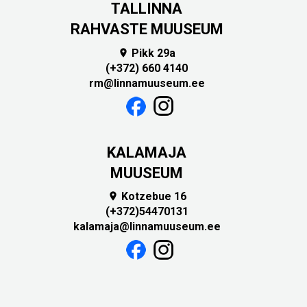
TALLINNA
RAHVASTE MUUSEUM
Pikk 29a

(+372) 660 4140
rm@linnamuuseum.ee
KALAMAJA
MUUSEUM
Kotzebue 16

(+372)54470131
kalamaja@linnamuuseum.ee