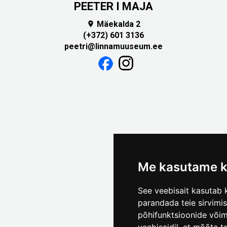
PEETER I MAJA
Mäekalda 2

(+372) 601 3136
peetri@linnamuuseum.ee
Me kasutame k
See veebisait kasutab k
parandada teie sirvimi
põhifunktsioonide või