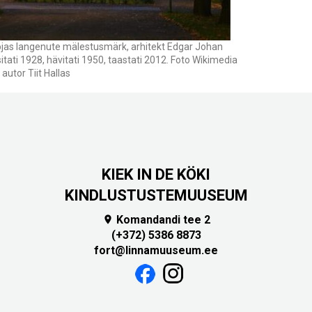
as langenute mälestusmärk, arhitekt Edgar Johan
itati 1928, hävitati 1950, taastati 2012. Foto Wikimedia
utor Tiit Hallas
KIEK IN DE KÖKI
KINDLUSTUSTEMUUSEUM
Komandandi tee 2

(+372) 5386 8873
fort@linnamuuseum.ee