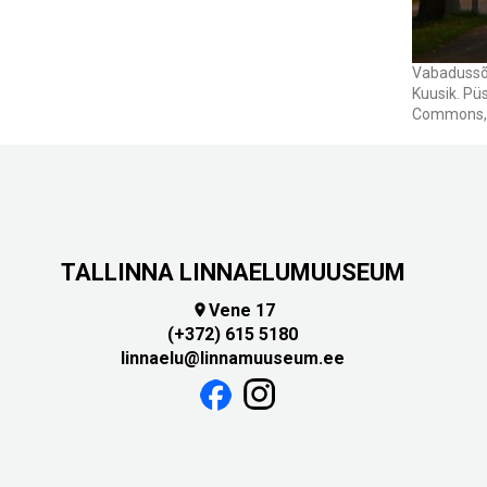
Vabadussõj
Kuusik. Püs
Commons, a
TALLINNA LINNAELUMUUSEUM
Vene 17

(+372) 615 5180
linnaelu@linnamuuseum.ee