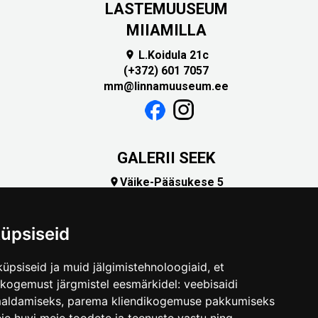
LASTEMUUSEUM
MIIAMILLA
L.Koidula 21c

(+372) 601 7057
mm@linnamuuseum.ee
GALERII SEEK
Väike-Pääsukese 5

(+372) 5309 7535
foto@linnamuuseum.ee
üpsiseid
üpsiseid ja muid jälgimistehnoloogiaid, et
skogemust järgmistel eesmärkidel:
veebisaidi
maldamiseks
,
parema kliendikogemuse pakkumiseks