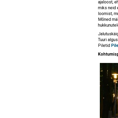
ajaloost, 
miks neid 
loomist, mu
Mõned mäle
hukkunutel
Jalutuskäi
Tuuri algus
Piletid
Pil
Kohtumispa