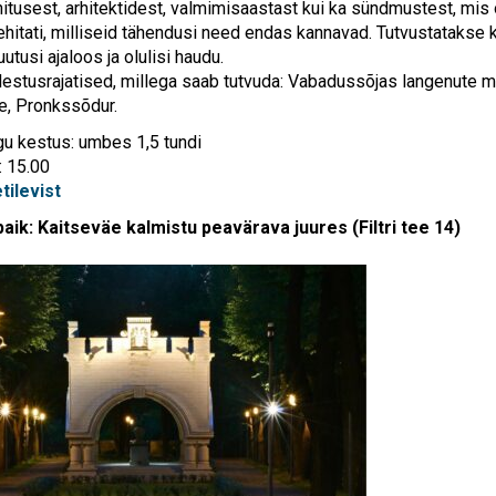
ehitusest, arhitektidest, valmimisaastast kui ka sündmustest, mis
ehitati, milliseid tähendusi need endas kannavad. Tutvustatakse k
utusi ajaloos ja olulisi haudu.
stusrajatised, millega saab tutvuda: Vabadussõjas langenute
e, Pronkssõdur.
gu kestus: umbes 1,5 tundi
: 15.00
etilevist
ik: Kaitseväe kalmistu peavärava juures (Filtri tee 14)