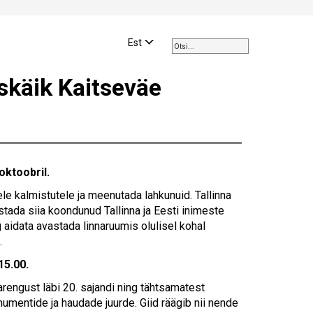
Use
the
Est
up
and
uskäik Kaitseväe
down
arrows
to
select
a
result.
oktoobril.
Press
enter
ele kalmistutele ja meenutada lahkunuid. Tallinna
to
stada siia koondunud Tallinna ja Eesti inimeste
go
 aidata avastada linnaruumis olulisel kohal
to
.
the
15.00.
selected
search
rengust läbi 20. sajandi ning tähtsamatest
result.
umentide ja haudade juurde. Giid räägib nii nende