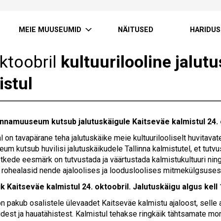
MEIE MUUSEUMID
NÄITUSED
HARIDUS
oktoobril
kultuurilooline jalut
istul
Linnamuuseum kutsub jalutuskäigule Kaitseväe kalmistul 24. 
 on tavapärane teha jalutuskäike meie kultuurilooliselt huvitavat
m kutsub huvilisi jalutuskäikudele Tallinna kalmistutel, et tutvu
etkede eesmärk on tutvustada ja väärtustada kalmistukultuuri ning
 rohealasid nende ajaloolises ja loodusloolises mitmekülgsuses
k Kaitseväe kalmistul 24. oktoobril. Jalutuskäigu algus kell 
n pakub osalistele ülevaadet Kaitseväe kalmistu ajaloost, selle a
est ja hauatähistest. Kalmistul tehakse ringkäik tähtsamate mon