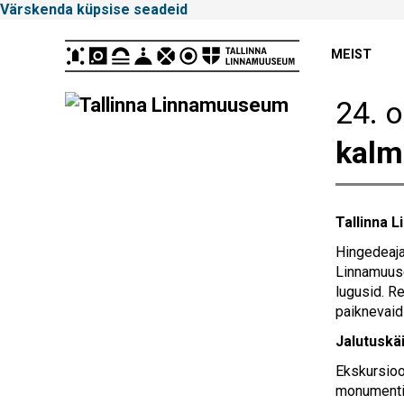
Värskenda küpsise seadeid
Peamenüü
MEIST
24. 
Tallinna
kalm
Linnamuuseum
Tallinna 
Hingedeajal
Linnamuuseu
lugusid. R
paiknevaid
Jalutuskäi
Ekskursioo
monumentid