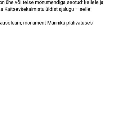
Touch
 on ühe või teise monumendiga seotud: kellele ja
device
a Kaitseväekalmistu üldist ajalugu – selle
users
can
 mausoleum, monument Männiku plahvatuses
use
touch
and
swipe
gestures.