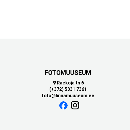
FOTOMUUSEUM
Raekoja tn 6

(+372) 5331 7361
foto@linnamuuseum.ee