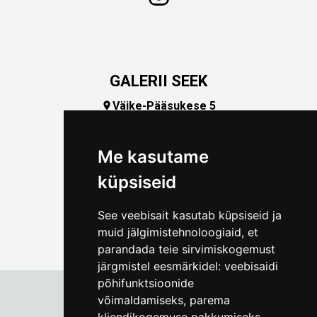
GALERII SEEK
Väike-Pääsukese 5

(+372) 5309 7535
foto@linnamuuseum.ee
Me kasutame
küpsiseid
See veebisait kasutab küpsiseid ja
muid jälgimistehnoloogiaid, et
parandada teie sirvimiskogemust
järgmistel eesmärkidel:
veebisaidi
põhifunktsioonide
võimaldamiseks
,
parema