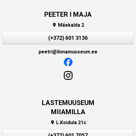
PEETER I MAJA
Mäekalda 2

(+372) 601 3136
peetri@linnamuuseum.ee
LASTEMUUSEUM
MIIAMILLA
L.Koidula 21c

(+372) 601 7057